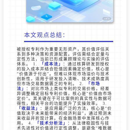
本文观点总结：
被授权专利作为重要无形资产，其价值评估关
系到多种决策和资源配置。评估需结合定量与
定性方法，当前已形成兼顾理论与实操的评估
体系。 1.
成本法
：通过核算研发到授权
的投入成本并结合贬值因素确定价值，核心是
“价值源于付出”。但难以体现市场溢价与技术
创新性，适用于研发投入清晰、技术成熟度高
但市场交易数据匮乏的专利。 2.
市场
法
：对比市场上类似专利的交易价格，经差
异调整确定目标专利价值，核心是“价值由市场
定价”。其关键在于可比案例的真实性与数据可
得性，相关平台的功能提升了实操效率。 3.
收益法
：是应用最广泛的方法，核心是“价
值取决于未来能带来的经济利益”，通过预测未
来收益并折现计算。在金融场景中发挥核心作
用。 4.
技术分析法
：从法律稳固性与技
术先进性对价值进行定性调整，是避免“唯数据