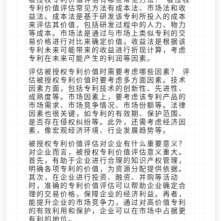
专利价值评估常见方法有成本法、市场法和收
益法。成本法是基于研发该专利所投入的成本
来评估其价值，包括研发过程中的人力、物力
等成本。市场法是通过与市场上类似专利的交
易价格进行对比来确定价值。收益法是根据该
专利未来可能带来的收益进行折现计算，考虑
专利在未来可能产生的利润等因素。
评估被授权专利价值时需要考虑哪些因素？ 评
估被授权专利价值时要考虑多方面因素。技术
因素方面，包括专利技术的创新性、先进性、
成熟度等。市场因素上，要考虑该专利产品的
市场需求、市场竞争情况、市场份额等。法律
因素也很关键，如专利的有效期、保护范围、
是否存在侵权纠纷等。此外，还需考虑经济因
素，像宏观经济环境、行业发展趋势等。
被授权专利价值评估对企业有什么重要意义？
对企业而言，被授权专利价值评估意义重大。
首先，有助于企业进行合理的知识产权管理，
明确各项专利的价值，为资源分配提供依据。
其次，在企业进行投资、融资、并购等活动
时，准确的专利价值评估可以帮助企业确定合
理的交易价格，保障企业的经济利益。再者，
能提升企业的市场竞争力，通过对高价值专利
的有效利用和保护，企业可以在市场中占据更
有利的地位。