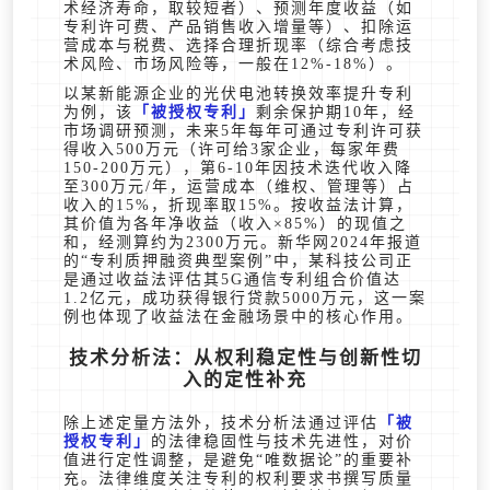
术经济寿命，取较短者）、预测年度收益（如
专利许可费、产品销售收入增量等）、扣除运
营成本与税费、选择合理折现率（综合考虑技
术风险、市场风险等，一般在12%-18%）。
以某新能源企业的光伏电池转换效率提升专利
为例，该
被授权专利
剩余保护期10年，经
市场调研预测，未来5年每年可通过专利许可获
得收入500万元（许可给3家企业，每家年费
150-200万元），第6-10年因技术迭代收入降
至300万元/年，运营成本（维权、管理等）占
收入的15%，折现率取15%。按收益法计算，
其价值为各年净收益（收入×85%）的现值之
和，经测算约为2300万元。新华网2024年报道
的“专利质押融资典型案例”中，某科技公司正
是通过收益法评估其5G通信专利组合价值达
1.2亿元，成功获得银行贷款5000万元，这一案
例也体现了收益法在金融场景中的核心作用。
技术分析法：从权利稳定性与创新性切
入的定性补充
除上述定量方法外，技术分析法通过评估
被
授权专利
的法律稳固性与技术先进性，对价
值进行定性调整，是避免“唯数据论”的重要补
充。法律维度关注专利的权利要求书撰写质量