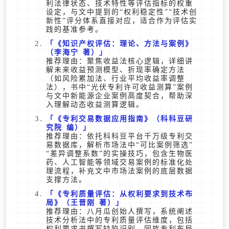
利法律状态、技术特性等评估指标的权重
设定，与文中提到的“权利稳定性”“技术创
新性”评分体系直接对应，适合作为评估实
践的基准参考。
《知识产权评估：理论、方法与案例》
（李海宁 著）
推荐理由：聚焦收益法核心逻辑，详细讲
解未来收益预测模型、折现率确定方法
（如风险累加法、行业平均收益率调整
法），书中“光伏专利许可收益测算”案例
与文中新能源企业案例高度契合，帮助深
入理解动态收益测算逻辑。
《专利交易数据应用指南》（科科豆研
究院 编）
推荐理由：依托科科豆平台千万级专利交
易数据库，解析市场法中“可比案例筛选”
“差异调整系数”的实操技巧，包含生物医
药、人工智能等领域交易案例的标准化处
理流程，补充文中市场法案例的底层数据
支撑方法。
《专利质量评估：从权利要求到技术布
局》（王晋刚 著）
推荐理由：八月瓜创始人撰写，系统阐述
技术分析法中的专利质量评估维度，包括
权利要求书撰写缺陷识别、同族专利布局