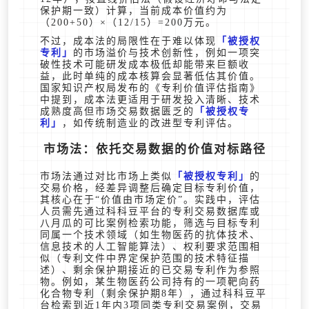
保护期一致）计算，当前成本价值约为
（200+50）×（12/15）=200万元。
不过，成本法的局限性在于难以体现
被授权
专利
的市场溢价与技术创新性，例如一项突
破性技术可能研发成本极低却能带来巨额收
益，此时单纯的成本核算会显著低估其价值。
国家知识产权局发布的《专利价值评估指南》
中提到，成本法更适用于研发投入清晰、技术
成熟度高但市场交易数据匮乏的
被授权专
利
，如传统制造业的改进型专利评估。
市场法：依托交易数据的价值对标路径
市场法通过对比市场上类似
被授权专利
的
交易价格，经差异调整后确定目标专利价值，
其核心在于“价值由市场定价”。实践中，评估
人员需先通过科科豆平台的专利交易数据库或
八月瓜的可比案例检索功能，筛选与目标专利
同属一个技术领域（如生物医药的抗体技术、
信息技术的人工智能算法）、权利要求范围相
似（专利文件中界定保护范围的技术特征描
述）、剩余保护期接近的已交易专利作为参照
物。例如，某生物医药公司持有的一项靶向药
化合物专利（剩余保护期8年），通过科科豆平
台检索到近1年内3项同类专利交易案例，交易