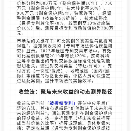
价格分别为800万元（剩余保护期10年）、750
万元（剩余保护期8年，技术转化率60%）、
900万元（剩余保护期9年，独家许可），经调
整剩余期限（按每年5%折价）、技术成熟度
（目标专利转化率70%，较案例高10%对应溢
价10%）后，测算目标专利市场价值约为780万
元。
市场法的关键在于“可比案例的真实性与数据可
得性”。据知网收录的《专利市场法评估模型研
究》显示，2023年我国专利交易市场中，有效
可比案例数量较2019年增长120%，这与科科
豆等平台推出的专利交易数据标准化处理功能
密切相关，通过对交易类型（转让/许可）、支
付方式（一次性/提成）、地域范围（国内/国
际）等维度的标签化分类，评估人员可快速定
位适配案例，提升市场法的实操效率。
收益法：聚焦未来收益的动态测算路径
收益法是当前
被授权专利
评估中应用最广
泛的方法，其核心逻辑是“价值取决于未来能带
来的经济利益”，通过预测专利在剩余保护期内
的预期收益，按一定折现率（将未来收益折算
成当前价值的比率）折算成现值。具体步骤包
括：确定收益期（通常为专利剩余保护期或技