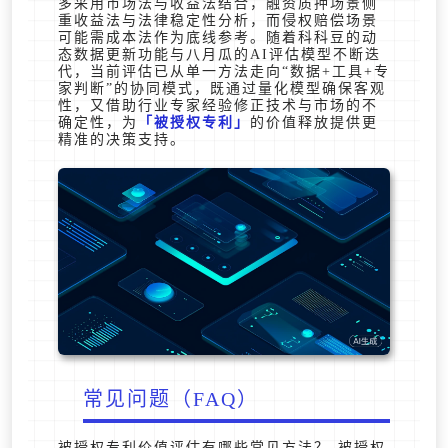
多采用市场法与收益法结合，融资质押场景侧
重收益法与法律稳定性分析，而侵权赔偿场景
可能需成本法作为底线参考。随着科科豆的动
态数据更新功能与八月瓜的AI评估模型不断迭
代，当前评估已从单一方法走向“数据+工具+专
家判断”的协同模式，既通过量化模型确保客观
性，又借助行业专家经验修正技术与市场的不
确定性，为
被授权专利
的价值释放提供更
精准的决策支持。
常见问题（FAQ）
被授权专利价值评估有哪些常见方法？ 被授权