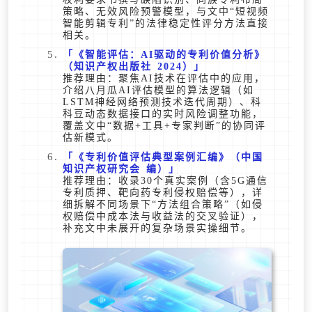
策略、无效风险预警模型，与文中“短视频
智能剪辑专利”的法律稳定性评分方法直接
相关。
《智能评估：AI驱动的专利价值分析》
（知识产权出版社 2024）
推荐理由：聚焦AI技术在评估中的应用，
介绍八月瓜AI评估模型的算法逻辑（如
LSTM神经网络预测技术迭代周期）、科
科豆动态数据接口的实时风险调整功能，
覆盖文中“数据+工具+专家判断”的协同评
估新模式。
《专利价值评估典型案例汇编》（中国
知识产权研究会 编）
推荐理由：收录30个真实案例（含5G通信
专利质押、靶向药专利侵权赔偿等），详
细拆解不同场景下“方法组合策略”（如侵
权赔偿中成本法与收益法的交叉验证），
补充文中未展开的复杂场景实操细节。