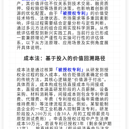
产，其价值评估不仅关系到技术交易、融资质
押、侵权赔偿等场景的决策，也影响着创新资
源的优化配置。由于
被授权专利
的价值受
技术特性、法律状态、市场需求等多重因素影
响，评估过程需要结合定量分析与定性判断，
通过多元方法的组合应用实现科学测算。从传
统评估模型到新兴实践工具，当前行业已形成
一套兼顾理论严谨性与实操可行性的评估体
系，以下从方法原理、应用场景及实例角度展
开具体说明。
成本法：基于投入的价值回溯路径
成本法是通过核算
被授权专利
从研发到授
权全过程的投入成本，结合贬值因素确定价值
的传统方法，其核心逻辑是“价值源于付出”。
具体而言，成本构成包括直接成本与间接成
本，直接成本涵盖研发阶段的人员薪酬、设备
采购、材料消耗等，间接成本则包含专利申请
费、代理费、年费（专利授权后每年需缴纳的
维持费用）等法律流程支出。例如，某智能制
造企业的一项工业机器人控制算法专利，研发
阶段投入200万元（含30人·月的工程师薪资与
原型测试费用），申请及授权过程中产生法律
成本50万元，若该专利已授权3年（剩余保护期
12年），按直线折旧法（假设经济寿命与法定