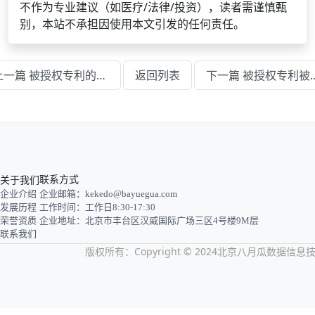
不作为专业建议（如医疗/法律/投资），读者需谨慎甄
别，本站不承担因使用本文引发的任何责任。
上一篇 被授权专利的保护期限是多少年
返回列表
下一篇 被授权专利
关于我们
联系方式
企业介绍
企业邮箱：kekedo@bayuegua.com
发展历程
工作时间：工作日8:30-17:30
荣誉资质
企业地址：北京市丰台区汉威国际广场三区4号楼9M层
联系我们
版权所有：Copyright © 2024北京八月瓜数据信息技术