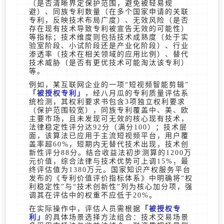
（是否清晰界定保护范围，避免被轻易规
避）、同族专利数量（在多个国家申请的关联
专利，反映技术布局广度）、无效风险（是否
存在现有技术导致专利被宣告无效的可能性）
等指标；技术维度则包括技术成熟度（处于实
验室阶段、小试阶段还是产业化阶段）、行业
渗透率（技术在相关领域的应用比例）、替代
技术威胁（是否有更优技术可能淘汰该专利）
等。
例如，某互联网企业的一项“短视频智能剪辑”
被授权专利
，经八月瓜的专利质量评估系
统检测，其权利要求书包含3项独立权利要求
（保护范围较宽），同族专利覆盖中、美、欧
主要市场，且未发现可无效的核心现有技术，
法律稳定性评分达92分（满分100）；技术层
面，该算法已应用于主流短视频平台，用户覆
盖率超60%，短期内无替代技术出现，技术创
新性评分88分。结合收益法初步测算的1200万
元价值，综合法律与技术优势可上调15%，最
终评估值为1380万元。国家知识产权服务平台
发布的《专利价值评价指标体系》中明确将“权
利稳定性”与“技术创新性”列为核心加分项，强
调其在评估中的权重不应低于20%。
在实际操作中，评估人员需根据
被授权专
利
的具体场景选择方法组合：技术交易场景