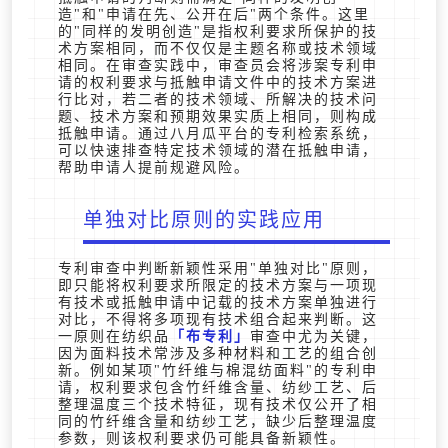
造"和"申请在先、公开在后"两个条件。这里
的"同样的发明创造"是指权利要求所保护的技
术方案相同，而不仅仅是主题名称或技术领域
相同。在审查实践中，审查员会将涉案专利申
请的权利要求与抵触申请文件中的技术方案进
行比对，若二者的技术领域、所解决的技术问
题、技术方案和预期效果实质上相同，则构成
抵触申请。通过八月瓜平台的专利检索系统，
可以快速排查特定技术领域的潜在抵触申请，
帮助申请人提前规避风险。
单独对比原则的实践应用
专利审查中判断新颖性采用"单独对比"原则，
即只能将权利要求所限定的技术方案与一项现
有技术或抵触申请中记载的技术方案单独进行
对比，不得将多项现有技术组合起来判断。这
一原则在纺织品
布专利
审查中尤为关键，
因为面料技术常涉及多种材料和工艺的组合创
新。例如某项"竹纤维与棉混纺面料"的专利申
请，权利要求包含竹纤维含量、纺纱工艺、后
整理温度三个技术特征，现有技术仅公开了相
同的竹纤维含量和纺纱工艺，缺少后整理温度
参数，则该权利要求仍可能具备新颖性。