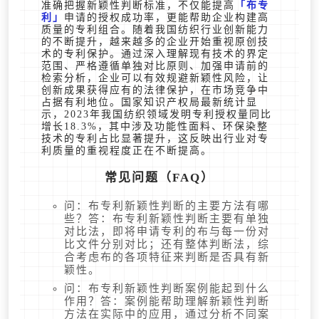
准确把握新颖性判断标准，不仅能提高
布专
利
申请的授权成功率，更能帮助企业构建高
质量的专利组合。随着我国纺织行业创新能力
的不断提升，越来越多的企业开始重视原创技
术的专利保护。通过深入理解现有技术的界定
范围、严格遵循单独对比原则、加强申请前的
检索分析，企业可以有效规避新颖性风险，让
创新成果获得应有的法律保护，在市场竞争中
占据有利地位。国家知识产权局最新统计显
示，2023年我国纺织领域发明专利授权量同比
增长18.3%，其中涉及功能性面料、环保染整
技术的专利占比显著提升，这反映出行业对专
利质量的重视程度正在不断提高。
常见问题（FAQ）
问：布专利新颖性判断的主要方法有哪
些？答：布专利新颖性判断主要有单独
对比法，即将申请专利的布与每一份对
比文件分别对比；还有整体判断法，综
合考虑布的各项特征来判断是否具有新
颖性。
问：布专利新颖性判断案例能起到什么
作用？答：案例能帮助理解新颖性判断
方法在实际中的应用，通过分析不同案