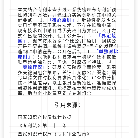
本文结合专利审查实践，系统梳理布专利新颖
性的判断方法，并通过真实案例解析其中的关
键要点。 1.
核心原则
：新颖性指发明或
实用新型不属于现有技术，不存在抵触申请。
现有技术以申请日或优先权日为界限，公开方
式有出版物公开、使用公开等。 2.
界定范
围
：现有技术遵循“全球公开”原则，网络公
开是重要来源。抵触申请需满足“同样的发明创
造”和“申请在先、公开在后”。 3.
单独对比
原则
：只能将权利要求与一项现有技术或抵
触申请单独对比，需逐一对应技术特征。 4.
实操建议
：研发立项阶段全面检索，采用
多关键词组合策略，关注非文献公开渠道；撰
写申请文件时权利要求应具体化；审查中分析
技术特征差异，以主张具备新颖性。准确把握
新颖性判断标准，能提高布专利申请授权成功
率，助力企业构建高质量专利组合。
引用来源：
国家知识产权局统计数据
《专利法》第二十二条
国家知识产权局《专利审查指南》