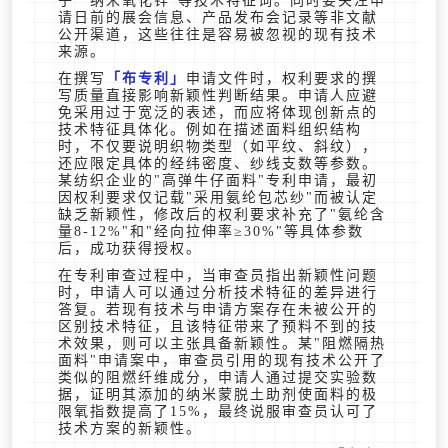
子""纳米氧化锌"等技术特征词。同时要关注申
请日前的展会信息、产品发布会记录等非文献
公开渠道，这些往往是容易被忽视的现有技术
来源。
在撰写
布专利
申请文件时，权利要求的撰
写质量直接影响新颖性判断结果。申请人应避
免采用过于宽泛的表述，而应将体现创新点的
技术特征具体化。例如在描述面料组织结构
时，不仅要说明织物类型（如平纹、斜纹），
还应限定具体的经纬密度、纱线支数等参数。
某纺织企业的"高弹牛仔面料"专利申请，最初
因权利要求仅记载"采用氨纶包芯纱"而被认定
缺乏新颖性，修改后的权利要求补充了"氨纶含
量8-12%"和"经向拉伸率≥30%"等具体参数
后，成功获得授权。
在专利审查过程中，当审查员指出新颖性问题
时，申请人可以通过分析技术特征的差异进行
答复。若现有技术与申请方案存在未被公开的
区别技术特征，且该特征带来了预料不到的技
术效果，则可以主张具备新颖性。某"阻燃隔热
面料"申请案中，审查员引用的现有技术公开了
类似的阻燃纤维成分，申请人通过提交实验数
据，证明其添加的纳米蒙脱土助剂使面料的极
限氧指数提高了15%，最终说服审查员认可了
技术方案的新颖性。