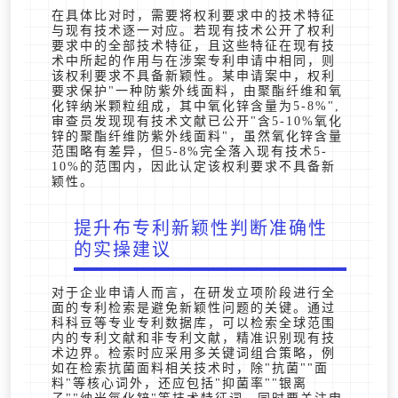
在具体比对时，需要将权利要求中的技术特征
与现有技术逐一对应。若现有技术公开了权利
要求中的全部技术特征，且这些特征在现有技
术中所起的作用与在涉案专利申请中相同，则
该权利要求不具备新颖性。某申请案中，权利
要求保护"一种防紫外线面料，由聚酯纤维和氧
化锌纳米颗粒组成，其中氧化锌含量为5-8%",
审查员发现现有技术文献已公开"含5-10%氧化
锌的聚酯纤维防紫外线面料"，虽然氧化锌含量
范围略有差异，但5-8%完全落入现有技术5-
10%的范围内，因此认定该权利要求不具备新
颖性。
提升布专利新颖性判断准确性
的实操建议
对于企业申请人而言，在研发立项阶段进行全
面的专利检索是避免新颖性问题的关键。通过
科科豆等专业专利数据库，可以检索全球范围
内的专利文献和非专利文献，精准识别现有技
术边界。检索时应采用多关键词组合策略，例
如在检索抗菌面料相关技术时，除"抗菌""面
料"等核心词外，还应包括"抑菌率""银离