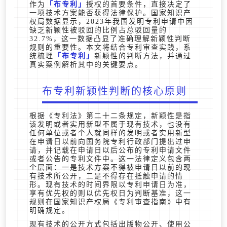
作为
布专利
授权的首要条件，直接决定了
一项技术方案能否获得法律保护。国家知识产
权局数据显示，2023年我国发明专利申请中因
缺乏新颖性被驳回的比例占总驳回量的
32.7%，这一数据凸显了准确理解新颖性判断
规则的重要性。本文将结合专利审查实践，系
统梳理
布专利
新颖性的判断方法，并通过
真实案例解析其中的关键要点。
布专利新颖性判断的核心原则
根据《专利法》第二十二条规定，新颖性是指
该发明或者实用新型不属于现有技术，也没有
任何单位或者个人就同样的发明或者实用新型
在申请日以前向国务院专利行政部门提出过申
请，并记载在申请日以后公布的专利申请文件
或者公告的专利文件中。这一法律定义包含两
个层面：一是技术方案不得被申请日以前的现
有技术所公开，二是不得存在抵触申请的情
形。现有技术的时间界限以专利申请日为准，
享有优先权的则以优先权日为判断基准，这一
规则在国家知识产权局《专利审查指南》中有
明确规定。
现有技术的公开方式包括出版物公开、使用公