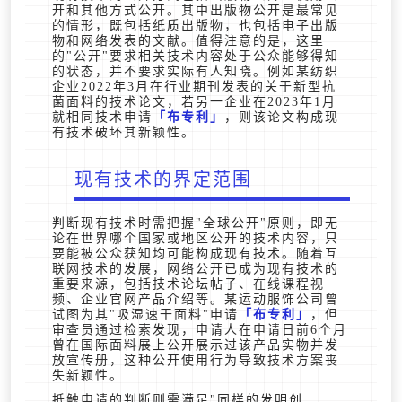
开和其他方式公开。其中出版物公开是最常见
的情形，既包括纸质出版物，也包括电子出版
物和网络发表的文献。值得注意的是，这里
的"公开"要求相关技术内容处于公众能够得知
的状态，并不要求实际有人知晓。例如某纺织
企业2022年3月在行业期刊发表的关于新型抗
菌面料的技术论文，若另一企业在2023年1月
就相同技术申请
布专利
，则该论文构成现
有技术破坏其新颖性。
现有技术的界定范围
判断现有技术时需把握"全球公开"原则，即无
论在世界哪个国家或地区公开的技术内容，只
要能被公众获知均可能构成现有技术。随着互
联网技术的发展，网络公开已成为现有技术的
重要来源，包括技术论坛帖子、在线课程视
频、企业官网产品介绍等。某运动服饰公司曾
试图为其"吸湿速干面料"申请
布专利
，但
审查员通过检索发现，申请人在申请日前6个月
曾在国际面料展上公开展示过该产品实物并发
放宣传册，这种公开使用行为导致技术方案丧
失新颖性。
抵触申请的判断则需满足"同样的发明创