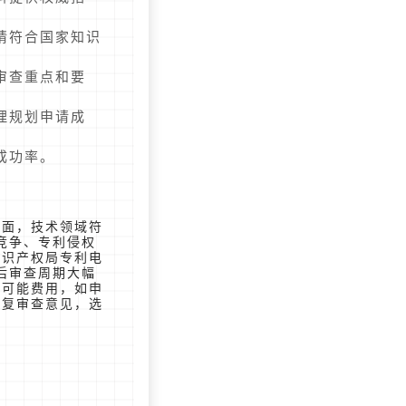
请符合国家知识
审查重点和要
理规划申请成
成功率。
方面，技术领域符
竞争、专利侵权
知识产权局专利电
后审查周期大幅
他可能费用，如申
答复审查意见，选