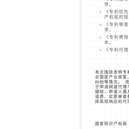
导。
《专利优先
产权局的规
《专利审查
求。
《专利费用
本。
《专利代理
本文围绕发明专
合国家产业政策
纠纷等情况。 
子申请网或代理
缩短，申请人需
请费、实质审查
择高效响应的代
国家知识产权局. 