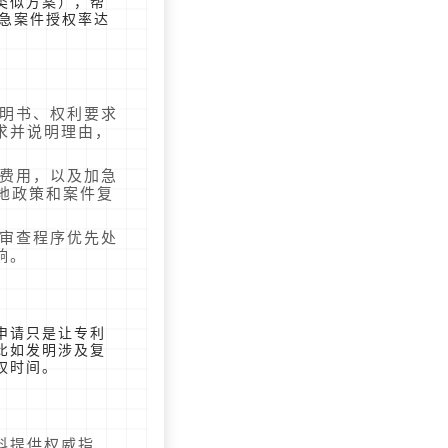
类似方案），帮
加急案件授权率达
说明书、权利要求
求并说明理由，
规费用，以及加急
各地政策和案件复
让审查程序优先处
响。
申请只是让专利
比如发明涉及复
权时间。
料提供权威指