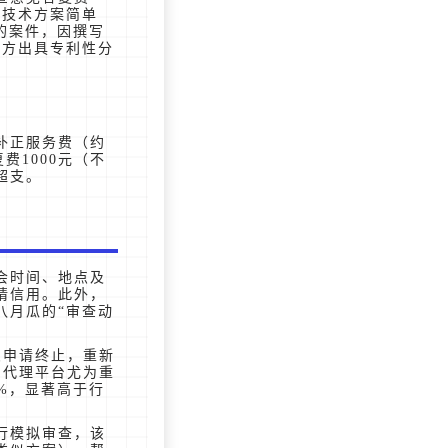
：技术方案简单
域的案件，因撰写
三方出具专利性分
补正服务费（约
费1000元（不
超支。
会时间、地点及
请信用。此外，
八月瓜的“审查动
急申请终止，重新
的代理平台尤为重
%，显著高于行
行模拟审查，该