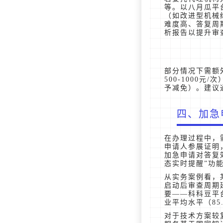
等。以八月瓜平台
（如改进型机械结
难度高、答复周期
析报告以提升审查
部分情况下需额
500-1000
予减免）。建议
四、加急
在办理过程中，
申请人参展证明
加急申请对答复
态实时提醒”功
从实务案例看，
启动后审查周期
要——科科豆平
业平均水平（85
对于技术方案较