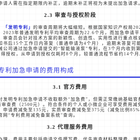
申请人需在指定期限内补正，逾期未补正将视为未提出加急请求
2.3 审查与授权阶段
，
发明专利
的审查周期将大幅缩短。根据国家知识产权局20
2023年普通发明专利平均审查周期为22.6个月，而加急申请平
，审查员会针对技术方案的新颖性、创造性、实用性进行重点核
知书后15个工作日内答复（普通申请为4个月），逾期未答复可
械公司通过加急申请提交的“智能输液泵”专利，在3个月内收到
获得授权，从申请到授权仅耗时8个月，较普通流程节省约14个月
专利加急申请的费用构成
3.1 官方费用
对发明专利加急申请不收取额外“加急费”，但需正常缴纳基础官
实质审查费（2500元）。符合条件的个人或小微企业可享受费用
申请费减免至135元，实质审查费减免至375元（减免比例85
官网“专利费用减免备案系统”查询。
3.2 代理服务费用
办理，费用主要包括申请文件撰写费、优先审查材料整理费、审