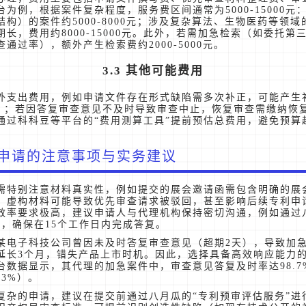
为例，根据案件复杂程度，服务费区间通常为5000-15000元
构）的案件约5000-8000元；涉及复杂算法、生物医药等领
长，费用约8000-15000元。此外，若需加急检索（如委托第
通过率），额外产生检索费约2000-5000元。
3.3 其他可能费用
外支出费用，例如申请文件存在形式缺陷需多次补正，可能产生
元/次）；若因答复审查意见不及时导致审查中止，恢复审查需缴纳恢复
通过科科豆等平台的“费用测算工具”提前预估总费用，避免预算
申请的注意事项与实务建议
需特别注意材料真实性，例如提交的展会邀请函需包含明确的展
，虚构材料可能导致优先审查请求被驳回，甚至影响后续专利申
效率要求极高，建议申请人与代理机构保持密切沟通，例如通过
能，确保在15个工作日内完成答复。
某电子科技公司曾因未及时答复审查意见（超期2天），导致加
延长3个月，错失产品上市时机。因此，选择具备高效响应能力
台数据显示，其代理的加急案件中，审查意见答复及时率达98.7
.3%）。
复杂的申请，建议在提交前通过八月瓜的“专利预审评估服务”进