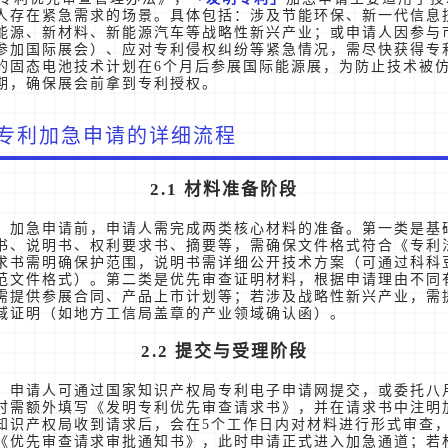
人存在紧急需求的场景。具体包括：涉及节能环保、新一代信息
能源、新材料、新能源汽车等战略性新兴产业；或申请人因参与
参加国际展会）、应对专利侵权纠纷等紧急情况，需尽快获得专
的固态电池技术计划在6个月后参展国际能源展，为防止技术被
期，确保展会前拿到专利授权。
专利加急申请的详细流程
2.1 材料准备阶段
加急申请前，申请人需完成两类核心材料的准备。第一类是基
书、说明书、权利要求书、摘要等，需确保文件格式符合《专利
求书需明确保护范围，说明书需详细公开技术方案（可通过科科
范文件格式）。第二类是优先审查证明材料，根据申请理由不同
需提供参展合同、产品上市计划等；若涉及战略性新兴产业，需
域证明（如地方工信局盖章的产业领域确认函）。
2.2 提交与受理阶段
，申请人可通过国家知识产权局专利电子申请网提交，或委托八
时需额外填写《发明专利优先审查请求书》，并在请求书中注明
知识产权局收到请求后，会在5个工作日内对材料进行形式审查
《优先审查请求审批通知书》，此时申请正式进入加急通道；若