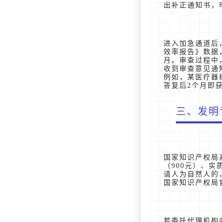
出补正通知书，
进入加急通道后
效率报告》数据，
月。审查过程中
收到审查意见通
例如，某医疗器
答复后2个月即
三、发明
国家知识产权局
（900元）、
请人为自然人的，
国家知识产权局
若委托代理机构