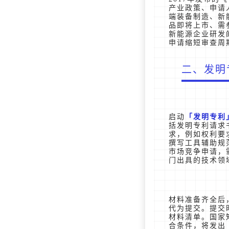
产业政策、申请
端装备制造、新
品即将上市、需
新能源企业研发
申请缩短审查周
二、发明
启动
发明专利
括发明专利请求
求，例如权利要
撰写工具辅助规
市场竞争申请，
门出具的技术领
材料准备齐全后
代为提交。提交
材料清单。国家
合条件，将发出