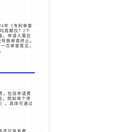
。
24年《专利审查
均周期仅7.2个
查，申请人需在
能导致审查终止。
第一次审查意见，
。
费，包括申请费
减免，例如单个申
%），具体可通过
查意见答复费