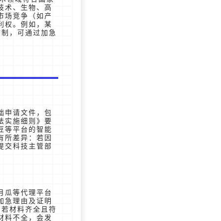
技术、生物、高
市场竞争（如产
利权。例如，某
仿制，可通过加急
础申请文件，包
法实施细则》要
豆等平台的智能
有所差异：若因
提交科技主管部
月瓜等代理平台
加急理由及证明
，若材料齐全且符
材料不全，会发