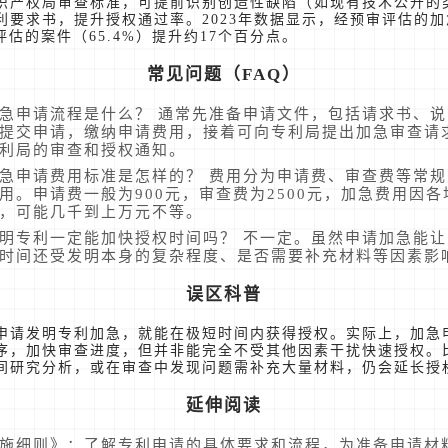
识产权局审查标准，可提前识别创造性缺陷（如现有技术公开的
利要求书，提升授权通过率。2023年数据显示，经预审评估的
经评估的案件（65.4%）提升约17个百分点。
常见问题（FAQ）
急申请流程是什么？ 通常先准备申请文件，包括请求书、
提交申请，缴纳申请费用，接着可向专利局提出加急审查请
利局的审查和授权通知。
急申请费用标准是怎样的？ 费用分为申请费、审查费等常
用。申请费一般为900元，审查费为2500元，加急费用因
，可能几千到上万元不等。
明专利一定能加快授权时间吗？ 不一定。虽然申请加急能
时间还受发明本身的复杂程度、是否需要补充材料等因素影
误区科普
申请发明专利加急，就能在极短时间内获得授权。实际上，加急
序，加快审查进度，但并非能完全不受其他因素干扰快速授权。
间研究分析，或在审查中发现问题需补充大量材料，仍会延长授
延伸阅读
施细则》：了解专利申请的具体要求和流程，为准备申请材