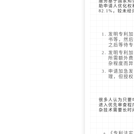
服务基于国家知
助申请人优化权
82.1%，较未
发明专利加
书等，然后
之后等待专
发明专利加
所需额外费
杂程度而异
申请加急发
理，但授权
很多人认为只要
进入优先审查程
杂技术需要长时
《专利法实