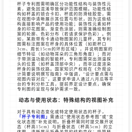
杯子专利图需明确区分功能性结构与装饰性元
素，避免因混淆导致保护范围模糊。功能性结
构如杯盖的锁合卡扣、杯底的防滑硅胶垫，需
在视图中清晰展示其位置与形状，因为这些结
构直接影响产品的使用功能；装饰性元素如杯
身的印花图案、渐变色涂层，则需准确绘制图
案的轮廓、色彩分布（若请求保护色彩）。例
如，某款带有卡通动物图案的儿童杯，其专利
图需标注图案在杯身的具体位置（如距杯口
3cm、周长15cm的环形区域），并说明图案的
细节特征（如动物耳朵的三角形角度）；而对
于带测温功能的智能杯，专利图需突出测温探
头的位置（如杯盖顶部中央），而非过度渲染
杯身的装饰纹路。国家知识产权局在《外观设
计简要说明撰写指南》中强调，“设计要点需与
视图内容对应”，这要求申请人通过八月瓜等平
台的专利分析工具，提前界定设计要点，确保
专利图的呈现与保护需求一致。
动态与使用状态：特殊结构的视图补充
对于具有动态变化或特定使用状态的杯子，
杯子专利图
需通过“使用状态参考图”或“变
化状态图”补充说明。折叠杯需同时提交展开状
态（杯高15cm）与折叠状态（杯高5cm）的立
体图，清晰展示折叠关节的结构变化；吸管杯