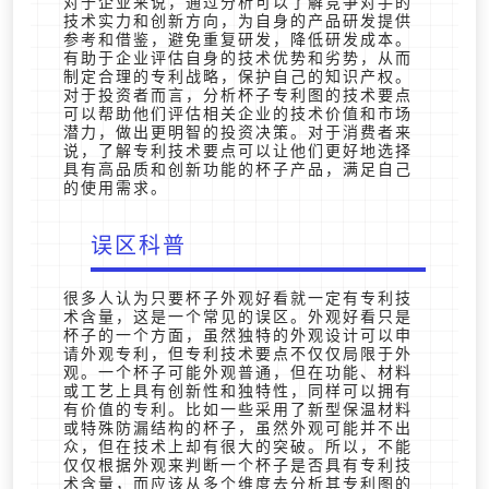
对于企业来说，通过分析可以了解竞争对手的
技术实力和创新方向，为自身的产品研发提供
参考和借鉴，避免重复研发，降低研发成本。
有助于企业评估自身的技术优势和劣势，从而
制定合理的专利战略，保护自己的知识产权。
对于投资者而言，分析杯子专利图的技术要点
可以帮助他们评估相关企业的技术价值和市场
潜力，做出更明智的投资决策。对于消费者来
说，了解专利技术要点可以让他们更好地选择
具有高品质和创新功能的杯子产品，满足自己
的使用需求。
误区科普
很多人认为只要杯子外观好看就一定有专利技
术含量，这是一个常见的误区。外观好看只是
杯子的一个方面，虽然独特的外观设计可以申
请外观专利，但专利技术要点不仅仅局限于外
观。一个杯子可能外观普通，但在功能、材料
或工艺上具有创新性和独特性，同样可以拥有
有价值的专利。比如一些采用了新型保温材料
或特殊防漏结构的杯子，虽然外观可能并不出
众，但在技术上却有很大的突破。所以，不能
仅仅根据外观来判断一个杯子是否具有专利技
术含量，而应该从多个维度去分析其专利图的