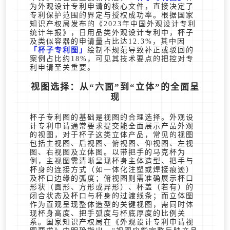
为外观设计专利申请的核心文件，直接决定了
专利保护范围的界定与授权成功率。根据国家
知识产权局发布的《2023年中国外观设计专利
统计年报》，日用品类外观设计专利中，杯子
及类似容器的申请量占比达12.3%，其中因
杯子专利图
绘制不规范导致补正或驳回的
案例占比约18%，可见其技术要点的把控对专
利申请至关重要。
视图选择：从“六面”到“立体”的全面呈
现
杯子专利图的基础是视图的合理选择。外观设
计专利申请通常要求提交能全面展示产品外观
的视图，对于杯子这类立体产品，常见的视图
包括主视图、后视图、俯视图、仰视图、左视
图、右视图及立体图。以带把手的马克杯为
例，主视图需清晰呈现杯身主体造型、把手与
杯身的连接方式（如一体化注塑或焊接痕迹）
及杯口边缘的弧度；俯视图则需准确展示杯口
形状（圆形、方形或异形）、杯盖（若有）的
闭合状态及杯口与杯身的过渡线条；而立体图
作为直观呈现整体造型的关键视图，需同时体
现杯身高度、把手弧度与杯底厚度的比例关
系。国家知识产权局在《外观设计专利申请视