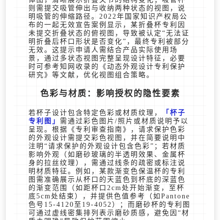
则需提交吸管伸出与收纳两种状态的视图，说
明吸管的伸缩路径。2022年国家知识产权局公
布的一起无效宣告案例显示，某折叠杯专利因
未提交折叠状态的俯视图，导致被认定“无法证
明折叠后杯口形状是否变化”，最终专利被部分
无效。这提示申请人需结合产品实际使用场
景，通过多状态视图完整呈现设计特征，必要
时可参考知网收录的《动态外观设计专利保护
研究》等文献，优化视图组合策略。
色彩与材质：影响授权的隐性要素
若杯子设计包含特定色彩或材质纹理，
杯子
专利图
需通过彩色图片/照片或材质说明予以
呈现。根据《专利审查指南》，请求保护色彩
的外观设计需提交彩色视图，并在简要说明中
注明“请求保护的外观设计包含色彩”；若材质
影响外观（如磨砂玻璃的半透明效果、金属杯
身的拉丝纹理），需通过线条的疏密或标注说
明材质特征。例如，某款渐变色保温杯的专利
图需准确展示从杯口的天蓝色到杯底的深蓝色
的渐变范围（如距杯口2cm处开始渐变，至杯
底5cm处结束），并提供色值参考（如Pantone
色号15-4120至19-4052）；而磨砂杯的专利图
可通过虚线密集排列表示磨砂质感，避免因“材