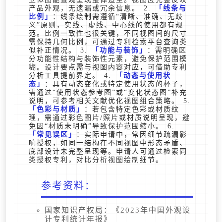
产品外观，无遗漏或冗余信息。 2.
线条与
比例
：线条绘制需遵循“清晰、准确、无歧
义”原则，实线、虚线、中心线的使用都有规
范。比例一致性也很关键，不同视图间的尺寸
需保持几何比例，可通过专利检索平台查询类
似补正情况。 3.
功能与装饰
：需明确区
分功能性结构与装饰性元素，避免保护范围模
糊。设计要点需与视图内容对应，可借助专利
分析工具提前界定。 4.
动态与使用状
态
：具有动态变化或特定使用状态的杯子，
需通过“使用状态参考图”或“变化状态图”补充
说明，可参考相关文献优化视图组合策略。 5.
色彩与材质
：若包含特定色彩或材质纹
理，需通过彩色图片/照片或材质说明呈现，避
免因“材质未明确”导致保护范围缩小。 6.
常见误区
：实际申请中，常因细节疏漏影
响授权，如同一结构在不同视图中形态矛盾、
底部设计未完整呈现等。申请人可通过检索同
类授权专利，对比分析视图绘制细节。
参考资料：
国家知识产权局：《2023年中国外观设
计专利统计年报》