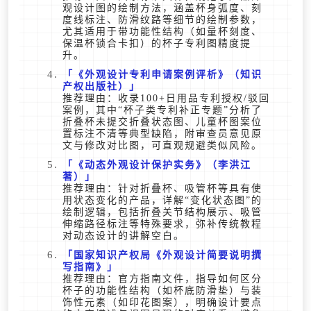
观设计图的绘制方法，涵盖杯身弧度、刻
度线标注、防滑纹路等细节的绘制参数，
尤其适用于带功能性结构（如量杯刻度、
保温杯锁合卡扣）的杯子专利图精度提
升。
《外观设计专利申请案例评析》（知识
产权出版社）
推荐理由：收录100+日用品专利授权/驳回
案例，其中“杯子类专利补正专题”分析了
折叠杯未提交折叠状态图、儿童杯图案位
置标注不清等典型缺陷，附审查员意见原
文与修改对比图，可直观规避类似风险。
《动态外观设计保护实务》（李洪江
著）
推荐理由：针对折叠杯、吸管杯等具有使
用状态变化的产品，详解“变化状态图”的
绘制逻辑，包括折叠关节结构展示、吸管
伸缩路径标注等特殊要求，弥补传统教程
对动态设计的讲解空白。
国家知识产权局《外观设计简要说明撰
写指南》
推荐理由：官方指南文件，指导如何区分
杯子的功能性结构（如杯底防滑垫）与装
饰性元素（如印花图案），明确设计要点