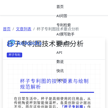
首页
AI问答
专利检索
首页
文章列表
杯子专利图技术要点分析
AI撰写助手
杯子专利图技术要点分析
智能报告
API
杯子专利
数说
快讯
Dr.X
杯子专利图的技术要素与绘制
规范解析
在日常生活中，杯子是高频使用的日用品，从
传统陶瓷杯到智能保温杯，各类创新设计层出
不穷。而在这些创新背后，
杯子专利图
作