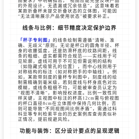
图要求》中明确指出，“视图应能完整反映产品
的外观设计，无遗漏或冗余信息”，这意味着若
某款折叠杯未提交折叠状态的立体图，可能因
“无法清晰展示产品使用状态”被要求补正。
线条与比例：细节精度决定保护边界
杯子专利图
的线条绘制需遵循“清晰、准
确、无歧义”原则。无论是杯口的圆角半径、杯
身的收腰弧度，还是防滑杯底的纹路间距，线
条的粗细、虚实都需符合规范——实线用于可
见轮廓，虚线可用于不可见但需说明的结构
（如隐藏式吸管孔的位置），而中心线则用于
对称结构的标注（如对称把手的中轴线）。例
如，某款带刻度的量杯专利图中，刻度线的绘
制需精确到毫米级，若刻度线与杯身底色对比
模糊，或线条粗细不均，可能被审查员认定为
“视图不清晰”，影响授权进度。比例一致性同
样关键，主视图中标注的杯高12cm需与俯视图
的杯口直径8cm在立体图中保持几何比例，否
则可能导致“不同视图间比例矛盾”，需通过科
科豆等专利检索平台的历史案例库查询类似补
正情况，提前规避风险。
功能与装饰：区分设计要点的呈现逻辑