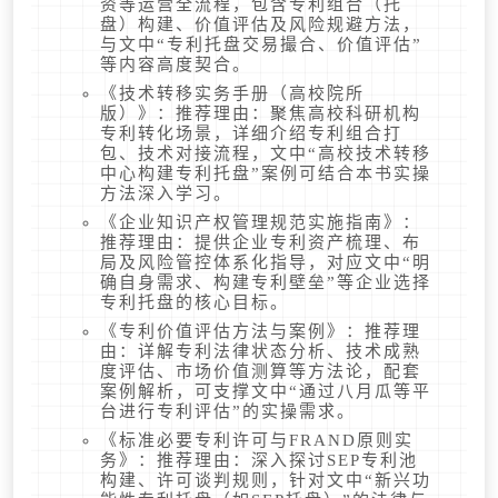
资等运营全流程，包含专利组合（托
盘）构建、价值评估及风险规避方法，
与文中“专利托盘交易撮合、价值评估”
等内容高度契合。
《技术转移实务手册（高校院所
版）》：推荐理由：聚焦高校科研机构
专利转化场景，详细介绍专利组合打
包、技术对接流程，文中“高校技术转移
中心构建专利托盘”案例可结合本书实操
方法深入学习。
《企业知识产权管理规范实施指南》：
推荐理由：提供企业专利资产梳理、布
局及风险管控体系化指导，对应文中“明
确自身需求、构建专利壁垒”等企业选择
专利托盘的核心目标。
《专利价值评估方法与案例》：推荐理
由：详解专利法律状态分析、技术成熟
度评估、市场价值测算等方法论，配套
案例解析，可支撑文中“通过八月瓜等平
台进行专利评估”的实操需求。
《标准必要专利许可与FRAND原则实
务》：推荐理由：深入探讨SEP专利池
构建、许可谈判规则，针对文中“新兴功