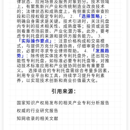
律状态、应用场景及服务对象划分。技术领域
上，有聚焦新兴产业和传统制造业改良技术
的；法律状态和成熟度上，有侧重实质审查阶
段和已授权稳定专利的。 2.
选择策略
：
明确自身需求是关键。技术引进时，关注托盘
内专利的技术相关性、成熟度等；投资或运营
则看重市场前景、产业化潜力等。此外，要考
虑专利托盘的来源和提供方服务能力。 3.
实际操作要点
：注意价格构成和交易模
式，与提供方充分沟通协商，仔细审查合同条
款，必要时寻求专业律师帮助。 4.
发展趋
势
：除传统实体技术专利托盘外，还出现功
能性专利托盘，如标准必要专利托盘等，对推
动技术标准应用和产业链协同创新有重要意
义。 选择适合的专利托盘需综合考量多因素，
利用专业平台和工具，持续学习提升专利素
养，以实现技术创新和商业价值最大化。
引用来源：
国家知识产权局发布的相关产业专利分析报告
权威的行业研究报告
知网收录的相关文献