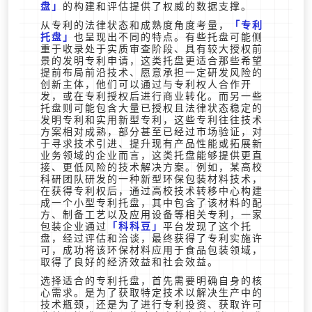
盘
的构建和评估提供了权威的数据支撑。
从专利的法律状态和成熟度角度考量，
专利
托盘
也呈现出不同的特点。有些托盘可能侧
重于收录处于实质审查阶段、具有较大授权前
景的发明专利申请，这类托盘更适合那些希望
提前布局前沿技术、愿意承担一定研发风险的
创新主体，他们可以通过与专利权人合作开
发，或在专利授权后进行商业转化。而另一些
托盘则可能包含大量已授权且法律状态稳定的
发明专利和实用新型专利，这些专利往往技术
方案相对成熟，部分甚至已经过市场验证，对
于寻求技术引进、提升现有产品性能或拓展新
业务领域的企业而言，这类托盘能够提供更直
接、更低风险的技术解决方案。例如，某高校
科研团队研发的一种新型环保包装材料技术，
在获得专利权后，通过高校技术转移中心构建
成一个小型专利托盘，其中包含了该材料的配
方、制备工艺以及应用设备等相关专利，一家
包装企业通过
科科豆
平台发现了这个托
盘，经过评估和洽谈，最终获得了专利实施许
可，成功将该环保材料应用于食品包装领域，
取得了良好的经济效益和社会效益。
选择适合的专利托盘，首先需要明确自身的核
心需求。是为了获取特定技术以解决生产中的
技术瓶颈，还是为了进行专利投资、获取许可