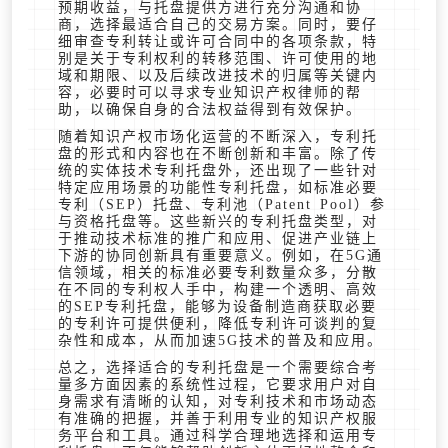
预期收益，与托盘提供方进行充分沟通和协
商，选择最适合自己的交易方案。同时，要仔
细审查专利转让或许可合同中的各项条款，特
别是关于专利权利的转移范围、许可使用的地
域和期限、以及后续改进技术的归属等关键内
容，必要时可以寻求专业知识产权律师的帮
助，以确保自身的合法权益得到有效保护。
随着知识产权市场化运营的不断深入，专利托
盘的形式和内容也在不断创新和丰富。除了传
统的实体技术专利托盘外，还出现了一些针对
特定应用场景的功能性专利托盘，如标准必要
专利（SEP）托盘、专利池（Patent Pool）参
与资格托盘等。这些新兴的专利托盘类型，对
于推动技术标准的推广和应用、促进产业链上
下游的协同创新具有重要意义。例如，在5G通
信领域，相关的标准必要专利数量众多，分散
在不同的专利权人手中，构建一个透明、高效
的SEP专利托盘，能够为设备制造商获取必要
的专利许可提供便利，降低专利许可谈判的复
杂性和成本，从而加速5G技术的普及和应用。
总之，选择适合的专利托盘是一个需要综合考
量多方面因素的系统性过程，它要求用户对自
身需求有清晰的认知，对专利技术和市场动态
有准确的把握，并善于利用专业的知识产权服
务平台和工具。通过科学合理地选择和运用专