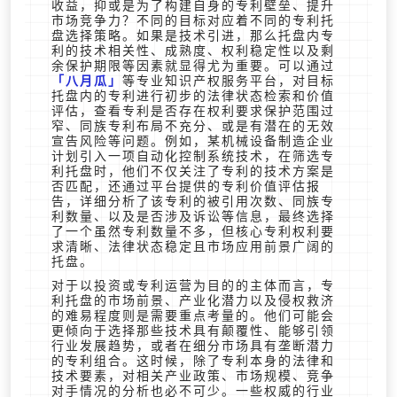
收益，抑或是为了构建自身的专利壁垒、提升
市场竞争力？不同的目标对应着不同的专利托
盘选择策略。如果是技术引进，那么托盘内专
利的技术相关性、成熟度、权利稳定性以及剩
余保护期限等因素就显得尤为重要。可以通过
八月瓜
等专业知识产权服务平台，对目标
托盘内的专利进行初步的法律状态检索和价值
评估，查看专利是否存在权利要求保护范围过
窄、同族专利布局不充分、或是有潜在的无效
宣告风险等问题。例如，某机械设备制造企业
计划引入一项自动化控制系统技术，在筛选专
利托盘时，他们不仅关注了专利的技术方案是
否匹配，还通过平台提供的专利价值评估报
告，详细分析了该专利的被引用次数、同族专
利数量、以及是否涉及诉讼等信息，最终选择
了一个虽然专利数量不多，但核心专利权利要
求清晰、法律状态稳定且市场应用前景广阔的
托盘。
对于以投资或专利运营为目的的主体而言，专
利托盘的市场前景、产业化潜力以及侵权救济
的难易程度则是需要重点考量的。他们可能会
更倾向于选择那些技术具有颠覆性、能够引领
行业发展趋势，或者在细分市场具有垄断潜力
的专利组合。这时候，除了专利本身的法律和
技术要素，对相关产业政策、市场规模、竞争
对手情况的分析也必不可少。一些权威的行业