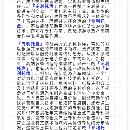
产，成为提升创新效能、实现商业价值的关键
环节。
专利托盘
作为一种整合专利资源、
促进专利交易与产业化的有效工具，其类型的
多样性和功能的针对性为不同需求的主体提供
了丰富的选择。理解并选择合适的
专利托
盘
，不仅能够帮助用户快速定位所需的专利
技术，还能在专利布局、风险规避以及产学研
合作中发挥重要作用。
专利托盘
的分类方式多种多样，常见的可
以根据其承载的专利技术领域、法律状态、应
用场景以及服务对象等进行划分。从技术领域
来看，有聚焦于电子信息、生物医药、新材
料、高端装备制造等战略性新兴产业的
专利
托盘
，也有涵盖传统制造业改良技术的
专
利托盘
。例如，在新能源汽车领域，一个针
对动力电池能量密度提升技术的专利托盘，可
能包含了正极材料、负极材料、电解液配方以
及电池结构设计等多方面的专利组合，这类托
盘对于新能源汽车制造商或电池生产企业来
说，具有极高的直接应用价值，能够帮助他们
快速获取相关技术，缩短研发周期，或者通过
交叉许可等方式规避潜在的专利侵权风险。国
家知识产权局近年来持续推进重点产业专利导
航项目，发布的相关产业专利分析报告中，常
常会提及特定技术领域内高价值专利的分布情
况，这些信息实际上也为特定领域
专利托