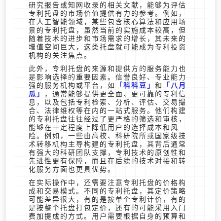
研究报告或知网收录的相关文献，能够为评估
专利托盘的市场价值提供有力的参考。例如，
在人工智能领域，某些包含核心算法和应用场
景的专利托盘，虽然当前的实施成本较高，但
随着技术的进步和市场需求的增长，其未来的
增值空间巨大，这类托盘就可能成为专利投资
机构的关注焦点。
此外，专利托盘的来源和提供方的服务能力也
是影响选择的重要因素。信誉良好、专业能力
强的服务机构或平台，如
科科豆
和
八月
瓜
，通常能够提供更全面、更可靠的专利信
息，以及包括专利检索、分析、评估、交易撮
合、法律维权等在内的一站式服务。他们构建
的专利托盘往往经过了更严格的筛选和审核，
能够在一定程度上降低用户的选择成本和风
险。例如，一些由高校、科研院所或国家级技
术转移机构主导构建的专利托盘，其背后通常
有强大的科研团队支撑，专利技术的原创性和
先进性更有保障，而且在后续的技术对接和转
化服务方面也更具优势。
在实际操作中，还需要注意专利托盘的价格构
成和交易模式。不同的专利托盘，其定价策略
可能差异很大，有的是按单个专利计价，有的
是按整个托盘打包定价，还有的可能采用入门
费加提成的方式。用户需要根据自身的预算和