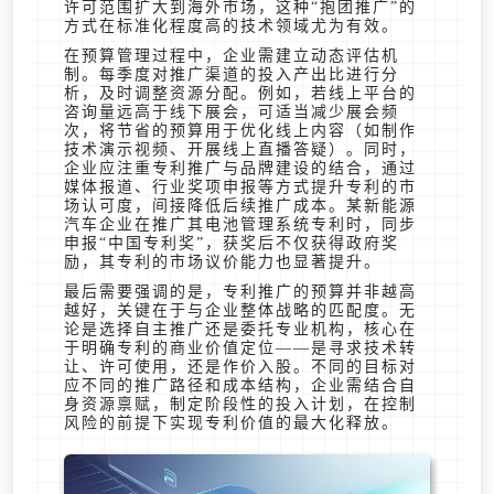
许可范围扩大到海外市场，这种“抱团推广”的
方式在标准化程度高的技术领域尤为有效。
在预算管理过程中，企业需建立动态评估机
制。每季度对推广渠道的投入产出比进行分
析，及时调整资源分配。例如，若线上平台的
咨询量远高于线下展会，可适当减少展会频
次，将节省的预算用于优化线上内容（如制作
技术演示视频、开展线上直播答疑）。同时，
企业应注重专利推广与品牌建设的结合，通过
媒体报道、行业奖项申报等方式提升专利的市
场认可度，间接降低后续推广成本。某新能源
汽车企业在推广其电池管理系统专利时，同步
申报“中国专利奖”，获奖后不仅获得政府奖
励，其专利的市场议价能力也显著提升。
最后需要强调的是，专利推广的预算并非越高
越好，关键在于与企业整体战略的匹配度。无
论是选择自主推广还是委托专业机构，核心在
于明确专利的商业价值定位——是寻求技术转
让、许可使用，还是作价入股。不同的目标对
应不同的推广路径和成本结构，企业需结合自
身资源禀赋，制定阶段性的投入计划，在控制
风险的前提下实现专利价值的最大化释放。