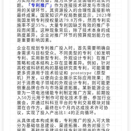
为实际经济效益，成为众多企业面临的现实问
题。
专利推广
作为连接技术研发与市场应
用的关键环节，其资源投入的合理性直接影响
最终成果。国家知识产权局数据显示，2023年
我国发明专利授权量达79.8万件，然而专利实
施率不足35%，大量专利因缺乏有效的推广手
段而闲置。这种现象背后，除了技术本身的成
熟度差异，企业对推广环节的预算规划能力也
是重要影响因素。
企业在规划专利推广投入时，首先需要明确自
身需求与目标受众。不同类型的专利（如发明
专利、实用新型专利、外观设计专利）在推广
策略和成本结构上存在显著差异。例如，针对
高校或科研机构的基础研究类专利，可能需要
更多资源用于技术验证和 prototype（原型
机）开发，以便向企业展示实际应用效果；而
对于消费电子领域的外观设计专利，则可能更
侧重品牌合作与市场渠道拓展。某新能源企业
曾为一项电池储能专利制定推广方案，前期投
入50万元用于制作可视化技术手册、参加行业
展会，并通过科科豆平台的专利交易模块对接
潜在合作方，最终在6个月内达成技术许可协
议，实现了投入产出比1:4的正向循环。
从具体成本构成来看，专利推广的投入可大致
分为基础信息建设、渠道拓展、商务对接三个
层面。基础信息建设包括专利说明书的市场化