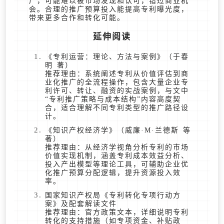
广，可能难以被市场发现和认可，错过商业机
会。合理的推广预算投入能提高专利曝光度，
带来更多合作和转化可能。
延伸阅读
《专利运营：理论、方法与案例》（于春
明 著）
推荐理由：系统阐述专利从价值评估到商
业化推广的全流程操作，包含大量企业专
利许可、转让、融资的实战案例，与文中
“专利推广策略与成本结构”内容高度契
合，适合理解不同专利类型的推广路径设
计。
《知识产权经济学》（威廉·M·兰德斯 等
著）
推荐理由：从经济学视角分析专利的市场
价值实现机制，涵盖专利成本效益分析、
投入产出模型等理论工具，可辅助企业优
化推广预算分配逻辑，提升资源投入效
率。
国家知识产权局《专利转化专项行动方
案》及配套解读文件
推荐理由：官方政策文本，详细说明专利
转化的支持措施（如专项资金、补贴政