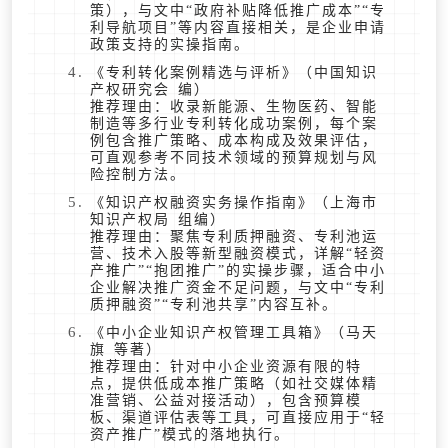
策），与文中“政府补贴降低推广成本”“专
利导航项目”等内容直接相关，是企业申请
政策支持的实操指南。
《专利转化案例精选与评析》（中国知识
产权研究会 编）
推荐理由：收录新能源、生物医药、智能
制造等多行业专利转化成功案例，每个案
例包含推广策略、成本构成及效果评估，
可直观参考不同技术领域的预算规划与风
险控制方法。
《知识产权融资实务操作指南》（上海市
知识产权局 组编）
推荐理由：聚焦专利质押融资、专利池运
营、技术入股等新型融资模式，详解“轻资
产推广”“抱团推广”的实操步骤，适合中小
企业解决推广资金不足问题，与文中“专利
质押融资”“专利池共享”内容互补。
《中小企业知识产权管理工具箱》（马天
旗 等著）
推荐理由：针对中小企业资源有限的特
点，提供低成本推广策略（如社交媒体精
准营销、公益对接活动），包含预算模
板、渠道评估表等工具，可直接应用于“轻
资产推广”模式的落地执行。