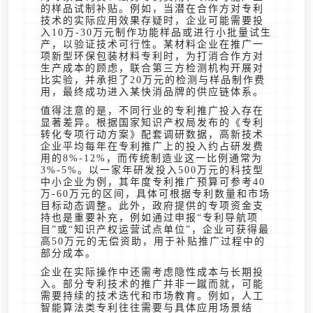
的样品试制补贴。例如，当潜在合作方对专利
技术的实际应用效果存疑时，企业可能需要投
入10万-30万元制作功能样品或进行小批量试生
产，以验证技术可行性。某材料企业在推广一
项新型环保包装材料专利时，为打消合作方对
生产成本的顾虑，联合第三方检测机构开展对
比实验，并承担了20万元的检测与样品制作费
用，最终成功进入某快消品牌的供应链体系。
值得注意的是，不同行业的专利推广投入存在
显著差异。根据国家知识产权局发布的《专利
转化专项行动方案》配套调研数据，高新技术
企业平均每年在专利推广上的投入约占研发费
用的8%-12%，而传统制造业这一比例通常为
3%-5%。以一家年研发投入500万元的科技型
中小企业为例，其年度专利推广预算可参考40
万-60万元的区间，具体可根据专利数量和市场
目标动态调整。此外，政府提供的专项资金支
持也是重要补充，例如通过申报“专利导航项
目”或“知识产权运营试点单位”，企业可获得最
高50万元的无偿资助，用于补贴推广过程中的
部分成本。
企业在实际操作中还需考虑隐性成本与长期投
入。部分专利技术的推广并非一蹴而就，可能
需要持续的技术迭代和市场教育。例如，人工
智能算法类专利往往需要与具体应用场景结