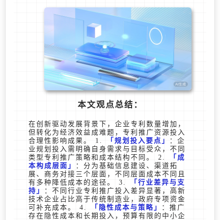
本文观点总结：
在创新驱动发展背景下，企业专利数量增加，
但转化为经济效益成难题，专利推广资源投入
合理性影响成果。 1.
规划投入要点
：企
业规划投入需明确自身需求与目标受众，不同
类型专利推广策略和成本结构不同。 2.
成
本构成层面
：分为基础信息建设、渠道拓
展、商务对接三个层面，不同层面成本不同且
有多种降低成本的途径。 3.
行业差异与支
持
：不同行业专利推广投入差异显著，高新
技术企业占比高于传统制造业，政府专项资金
可补充成本。 4.
隐性成本与策略
：推广
存在隐性成本和长期投入，预算有限的中小企