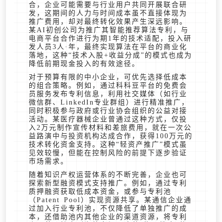
合，企业可能需要与行业用户共同开展联合研
发，这期间的人力与时间成本虽不直接体现为
推广费用，却对最终转化效果产生深远影响。
某AI初创公司为推广其智能推荐算法专利，与
电商平台合作进行为期1年的技术适配，投入研
发人员3人·年，最终实现算法在平台的商业化
落地，这种“技术入股+收益分成”的模式也成为
降低前期现金投入的有效途径。
对于预算有限的中小企业，可优先选择低成本
的组合策略。例如，通过科科豆平台的免费会
员服务发布专利信息，利用社交媒体（如行业
微信群、LinkedIn专业群组）进行精准推广，
同时积极参与政府或行业协会组织的公益对接
活动。某医疗器械企业曾通过这种方式，仅投
入2万元制作宣传材料和差旅费用，就在一次公
益路演中与投资机构达成合作，获得100万元的
技术转化资金支持。这种“轻资产推广”模式虽
见效较慢，但能在控制风险的前提下逐步验证
市场需求。
随着知识产权运营体系的不断完善，企业也可
探索新型融资模式支持推广。例如，通过专利
质押融资获取低成本资金，或参与专利池
（Patent Pool）实现资源共享。某通信企业通
过加入行业专利池，不仅降低了单独推广的成
本，还借助池内其他企业的渠道资源，将专利