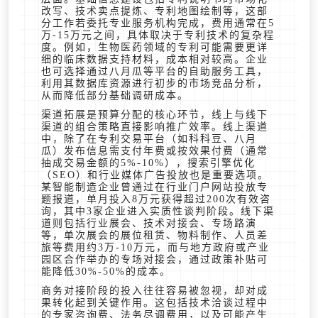
改写、技术卖点提炼、专利地图绘制等，这部
分工作若委托专业服务机构完成，费用通常在5
万-15万元之间，具体取决于专利技术的复杂程
度。例如，生物医药领域的专利可能需要更详
细的临床数据支持材料，成本相对较高。企业
也可选择通过八月瓜等平台的自助服务工具，
利用其数据库资源进行初步的市场竞品分析，
从而降低部分基础调研成本。
渠道拓展是预算分配的核心环节，线上与线下
渠道的组合策略直接影响推广效率。线上渠道
中，除了在专利交易平台（如科科豆、八月
瓜）发布信息需支付年费或按效果付费（通常
抽成交易金额的5%-10%），搜索引擎优化
（SEO）和行业媒体广告投放也是重要选项。
某智能制造企业曾通过在行业门户网站投放专
题报道，单月投入8万元获得超过200次有效咨
询，其中3家企业进入实质性谈判阶段。线下渠
道则包括行业展会、技术对接会、专场路演
等，单次展会的展位租赁、物料制作、人员差
旅等费用约3万-10万元，而与地方政府或产业
园区合作举办的专场对接会，通过政策补贴可
能降低30%-50%的成本。
商务对接阶段的投入往往容易被忽视，却对成
果转化起到关键作用。这包括技术洽谈过程中
的专家咨询费、法务尽调费用，以及可能产生