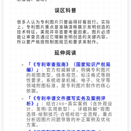
误区科普
很多人认为专利图片只要画得好看就行。实际
上，专利图片重点是准确清晰展示发明创造的
技术特征，美观并非首要考量因素。图片必须
能让审查员通过它理解发明创造的关键内容，
所以要严格按照制图规范和要求来制作。
延伸阅读
《专利审查指南》（国家知识产权局
编）
：官方权威解读，明确专利图片
的视图类型、线条规范、标注格式等刚
性要求，系统收录机械、电子、化学等
领域附图标准，是专利图片制作的核心
依据。
《专利申请文件撰写实务及案例评
析》
：结合200+真实案例（含外观设
计、发明/实用新型），详细拆解“视图
选择-绘制技巧-合规校验”全流程，重点
分析因图片问题导致的补正案例及优化
方案。