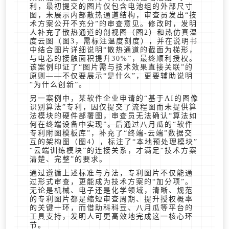
利，最初提交的图片仅包含电池组的外部尺寸
图，未展示内部散热通道结构，审查员发出“技
术方案公开不充分”的审查意见。修改时，发明
人补充了散热通道的剖视图（图2）和热仿真温
度云图（图3，需标注温度刻度），并在说明书
中结合图片详细说明“散热通道的截面为梯形，
与电芯的接触面积提升30%”，最终顺利授权。
该案例印证了“图片需与技术效果直接关联”的
原则——不仅要展示“是什么”，更要辅助说明
“为什么创新”。
另一案例中，某软件企业申请的“基于AI的图像
识别算法”专利，因仅提交了流程图而未提供算
法模块的硬件部署图，审查员无法确认“算法如
何在终端设备中实现”。后通过八月瓜的“软件
专利附图模板库”，补充了“终端-云端”数据交
互的架构图（图4），标注了“本地预处理模块”
“云端训练模块”的连接关系，才满足“技术方案
清楚、完整”的要求。
通过遵循上述标准与方法，专利图片不仅能通
过形式审查，更能成为技术方案的“加分项”。
无论是机械、电子还是化学领域，清晰、规范
的专利图片都是缩短审查周期、提升授权概率
的关键一环，而借助科科豆、八月瓜等平台的
工具支持，发明人可更高效地完成这一核心环
节。