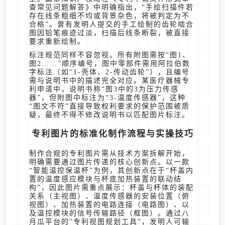
查常见问题解答》中明确指出，“手绘扫描件若
存在线条粗细不均或背景杂色，将被判定为不
合格”。曾有发明人提交的手工绘制的齿轮啮合
图因铅笔痕迹过淡，扫描后线条断裂，被直接
要求重新绘制。
标注规范同样不容忽视。所有附图需按“图1、
图2……”顺序编号，图中零部件需用阿拉伯数
字标注（如“1-壳体、2-传动齿轮”），且编号
需与说明书中的描述完全对应。某医疗器械专
利申请中，说明书称“图3中的3为压力传感
器”，但附图中标注为“3-温度传感器”，这种
“图文不符”直接导致权利要求的保护范围被质
疑，最终不得不修改说明书以匹配图片标注。
专利图片的标准化制作流程与实操技巧
制作合规的专利图片需从技术方案拆解开始，
明确需要通过图片传递的核心创新点。以一款
“智能温控保温杯”为例，其创新点在于“杯盖内
置的温度感应模块与杯底加热装置的联动结
构”，因此图片需重点展示：杯盖与杯体的装配
关系（主视图）、温度传感器的安装位置（俯
视图）、加热装置的电路连接（电路图）、以
及温控模块的信号传输路径（框图）。通过八
月瓜平台的“专利视图规划工具”，发明人可输