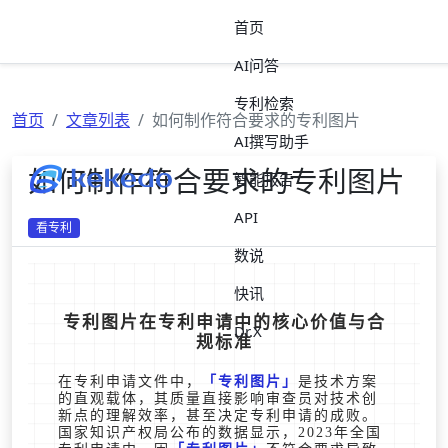
首页
AI问答
专利检索
首页
文章列表
如何制作符合要求的专利图片
AI撰写助手
如何制作符合要求的专利图片
智能报告
API
看专利
数说
快讯
专利图片在专利申请中的核心价值与合
Dr.X
规标准
在专利申请文件中，
专利图片
是技术方案
的直观载体，其质量直接影响审查员对技术创
新点的理解效率，甚至决定专利申请的成败。
国家知识产权局公布的数据显示，2023年全国