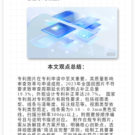
本文观点总结：
专利图片在专利申请中至关重要，其质量影响
审查效率与申请成败，2023年全国因图片不符
要求致审查周期延长的案例占补正总量
19.3%，外观设计专利补正率达28.7%。 国家
专利局对专利图片有刚性要求，包括视图类
型、线条与清晰度、标注规范等。视图类型依
专利类型而定，线条需为0.18 - 0.3mm黑色实
线，扫描分辨率300dpi以上，附图要按顺序编
号且与说明书描述对应。 制作合规专利图片，
需从拆解技术方案开始，明确核心创新点，选
择视图遵循“简洁且完整”原则，绘制工具要兼