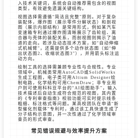
入技术关键词，系统会自动推荐需包含的视图
类型，有效避免遗漏关键结构。
视图选择需遵循“简洁且完整”原则。对于复杂
装配体，爆炸图（展示零件分解状态）和剖视
图（展示内部结构）是常用形式，例如某汽车
变速箱专利通过爆炸图清晰展示了齿轮组、离
合器与壳体的装配关系，而剖视图则揭示了油
道的走向。若涉及动态技术方案，如“自动伸缩
式机械臂”，还需提供多个动作状态图（如“伸
出状态图2、收缩状态图3”），并用箭头标注运
动方向。
绘制工具的选择需兼顾专业性与合规性。专业
领域中，机械类常用AutoCAD或SolidWorks
生成工程图，电子类可用Altium Designer绘
制电路，化学结构可用ChemDraw；非专业用
户则可使用科科豆平台的“AI绘图助手”，输入
技术描述后自动生成符合规范的视图，其内置
的《专利审查指南》校验功能可实时提示线条
粗细、标注格式等问题。某高校团队在申请“新
型催化剂载体”专利时，通过该工具快速生成了
分子结构示意图，并一次性通过了化学领域审
查员的形式审查。
常见错误规避与效率提升方案