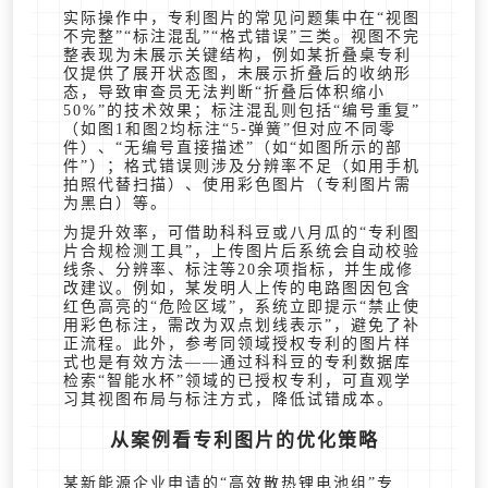
实际操作中，专利图片的常见问题集中在“视图
不完整”“标注混乱”“格式错误”三类。视图不完
整表现为未展示关键结构，例如某折叠桌专利
仅提供了展开状态图，未展示折叠后的收纳形
态，导致审查员无法判断“折叠后体积缩小
50%”的技术效果；标注混乱则包括“编号重复”
（如图1和图2均标注“5-弹簧”但对应不同零
件）、“无编号直接描述”（如“如图所示的部
件”）；格式错误则涉及分辨率不足（如用手机
拍照代替扫描）、使用彩色图片（专利图片需
为黑白）等。
为提升效率，可借助科科豆或八月瓜的“专利图
片合规检测工具”，上传图片后系统会自动校验
线条、分辨率、标注等20余项指标，并生成修
改建议。例如，某发明人上传的电路图因包含
红色高亮的“危险区域”，系统立即提示“禁止使
用彩色标注，需改为双点划线表示”，避免了补
正流程。此外，参考同领域授权专利的图片样
式也是有效方法——通过科科豆的专利数据库
检索“智能水杯”领域的已授权专利，可直观学
习其视图布局与标注方式，降低试错成本。
从案例看专利图片的优化策略
某新能源企业申请的“高效散热锂电池组”专