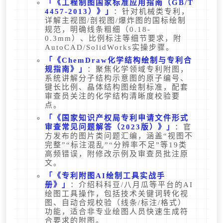
《工程制图国家标准应用指南（GB/T
4457-2013）》
：针对机械类专利，
详解主视图/剖视图/爆炸图的国标绘制
规范，明确线条粗细（0.18-
0.3mm）、比例标注等细节要求，附
AutoCAD/SolidWorks实操步骤。
《ChemDraw化学结构绘制与专利合
规指南》
：聚焦化学领域专利附图，
系统讲解分子结构示意图的原子编号、
键长比例、晶体结构图绘制标准，配套
审查员关注的化学结构清晰度校验要
点。
《国家知识产权局专利申请文件形式
审查常见问题解答（2023版）》
：官
方发布的图片类问题汇编，涵盖“视图不
完整”“标注混乱”“分辨率不足”等19类
高频错误，附修改示例及审查员批注原
文。
《专利附图AI绘制工具实战手
册》
：介绍科科豆/八月瓜等平台的AI
绘图工具操作，包括技术关键词转化视
图、自动合规校验（线条/标注/格式）
功能，适合非专业绘图人员快速生成符
合要求的附图。