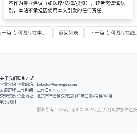
不作为专业建议（如医疗/法律/投资），读者需谨慎甄
别，本站不承担因使用本文引发的任何责任。
上一篇 专利图片在申请文件中的作用
返回列表
下一篇 专利图片在
关于我们
联系方式
企业介绍
企业邮箱：kekedo@bayuegua.com
发展历程
工作时间：工作日8:30-17:30
荣誉资质
企业地址：北京市丰台区汉威国际广场三区4号楼9M层
联系我们
版权所有：Copyright © 2024北京八月瓜数据信息技术