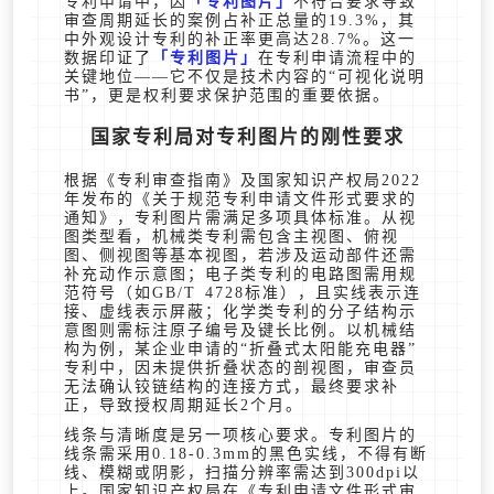
专利申请中，因
专利图片
不符合要求导致
审查周期延长的案例占补正总量的19.3%，其
中外观设计专利的补正率更高达28.7%。这一
数据印证了
专利图片
在专利申请流程中的
关键地位——它不仅是技术内容的“可视化说明
书”，更是权利要求保护范围的重要依据。
国家专利局对专利图片的刚性要求
根据《专利审查指南》及国家知识产权局2022
年发布的《关于规范专利申请文件形式要求的
通知》，专利图片需满足多项具体标准。从视
图类型看，机械类专利需包含主视图、俯视
图、侧视图等基本视图，若涉及运动部件还需
补充动作示意图；电子类专利的电路图需用规
范符号（如GB/T 4728标准），且实线表示连
接、虚线表示屏蔽；化学类专利的分子结构示
意图则需标注原子编号及键长比例。以机械结
构为例，某企业申请的“折叠式太阳能充电器”
专利中，因未提供折叠状态的剖视图，审查员
无法确认铰链结构的连接方式，最终要求补
正，导致授权周期延长2个月。
线条与清晰度是另一项核心要求。专利图片的
线条需采用0.18-0.3mm的黑色实线，不得有断
线、模糊或阴影，扫描分辨率需达到300dpi以
上。国家知识产权局在《专利申请文件形式审