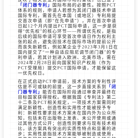
闭门器专利
国际布局的必要性。按照PCT
体系的规则，申请人若想为其闭门器技术申请
国际专利，需首先在本国（或地区）专利局提
交首次申请（即“在先申请”），并在首次申请
日起12个月内提出PCT国际申请，这一步是获
得“优先权”的核心环节——所谓优先权，是指
后续的国际申请可享受首次申请日作为权利主
张的起点，避免因技术在国际市场的提前公开
而丧失新颖性，例如某企业于2023年3月1日在
国内提交了“一种自适应阻尼调节闭门器”的专
利申请，若其计划进入欧洲、北美市场，需在
2024年2月28日前向国家知识产权局（作为
PCT受理局）提交PCT国际申请，才能保留这
一优先权日。
在正式启动PCT申请前，技术方案的专利性评
估是不可或缺的前提，这一步直接关系到
闭
门器专利
能否在国际阶段通过审查并最终在
目标国家获得授权。根据我国《专利法》第二
十二条及PCT相关规定，一项技术方案需同时
满足新颖性、创造性和实用性才能被授予专
利：新颖性要求技术方案未在国内外为公众所
知，包括未在出版物上发表、未公开使用或通
过其他方式公开；创造性则要求与现有技术相
比，该方案具有突出的实质性特点和显著的进
步；实用性是指技术方案能够被制造或使用，