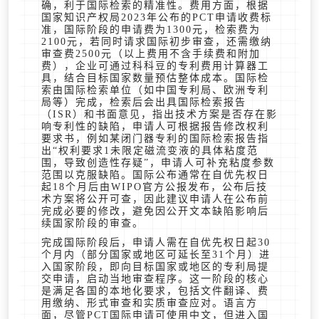
确，利于国际检索的精准性。费用方面，根据
国家知识产权局2023年公布的PCT申请收费标
准，国际阶段的申请费为1300元，检索费为
2100元，若同时请求国际初步审查，还需缴纳
审查费2500元（以上费用不含手续费和附加
费），企业可通过科科豆的专利费用计算器工
具，结合目标国家数量预估整体成本。国际检
索由国际检索单位（如中国专利局、欧洲专利
局等）完成，检索后会出具国际检索报告
（ISR）和书面意见，指出技术方案是否存在影
响专利性的缺陷，申请人可根据报告修改权利
要求书，例如某闭门器专利的国际检索报告指
出“权利要求1未限定磁流变液的具体粘度范
围，导致创造性存疑”，申请人可补充粘度参数
范围以克服缺陷。国际公布通常在自优先权日
起18个月后由WIPO官方公报发布，公布后技
术方案将公开可查，因此建议申请人在公布前
完成必要的修改，避免因公开文本缺陷影响后
续国家阶段的审查。
完成国际阶段后，申请人需在自优先权日起30
个月内（部分国家或地区可延长至31个月）进
入国家阶段，即向目标国家或地区的专利局提
交申请，启动当地审查程序。这一阶段的核心
是满足各国的本地化要求，包括文件翻译、费
用缴纳、形式审查和实质审查应对。语言方
面，尽管PCT国际申请可使用中文，但进入国