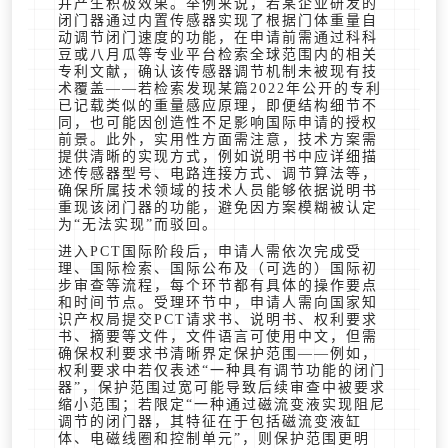
并产生积极效果。举例来说，若某企业研发的
闭门器通过内置传感器实现了根据门体重量自
动调节闭门速度的功能，在申请前需通过科科
豆或八月瓜等专业平台检索全球范围内的相关
专利文献，确认该传感器调节机制未被现有技
术覆盖——若检索发现某篇2022年公开的专利
已记载类似的重量感应原理，即便结构细节不
同，也可能因创造性不足影响国际申请的授权
前景。此外，实用性方面需注意，技术方案需
提供清晰的实现方式，例如说明书中应详细描
述传感器型号、电路连接方式、调节算法等，
确保所属技术领域的技术人员能够依据说明书
重现该闭门器的功能，避免因方案模糊被认定
为“无法实现”而驳回。
进入PCT国际阶段后，申请人需依次完成受
理、国际检索、国际公布及（可选的）国际初
步审查等流程，每个环节都有具体的操作要点
和时间节点。受理环节中，申请人需向国家知
识产权局提交PCT请求书、说明书、权利要求
书、摘要等文件，文件语言可使用中文，但需
确保权利要求书清晰界定保护范围——例如，
权利要求中若仅表述“一种具有调节功能的闭门
器”，保护范围过宽可能导致后续审查中被要求
缩小范围；若限定“一种通过磁流变液实现阻尼
调节的闭门器，其特征在于包括磁流变液缸
体、电磁线圈和控制单元”，则保护范围更明