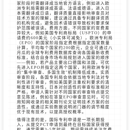
家阶段时需翻译成当地官方语言，例如进入欧
洲专利局需翻译成英语、法语或德语，进入日
本需翻译成日语，翻译质量直接影响审查员对
技术方案的理解，建议通过具备专利翻译资质
的机构完成，避免因术语错误导致权利要求保
护范围被误读。费用方面，不同国家的官费差
异较大，例如美国专利商标局（USPTO）的申
请费约600美元（小实体可减免），欧洲专利局
（EPO）的国家阶段指定费根据指定国家数量
计算，平均每个国家约200欧元，企业可通过八
月瓜的全球专利费用数据库查询各国最新收费
标准，结合自身市场布局规划进入国家的顺序
——例如，若产品主要出口德国和法国，可优
先进入EPO并指定这两个国家，利用欧洲专利
的“集中审查、多国生效”机制降低成本。实质
审查阶段，各国专利局会依据当地专利法对专
利性进行审查，例如美国更注重权利要求的清
晰度和支持性，日本对创造性的审查标准相对
严格，申请人需针对不同国家的审查特点提交
意见陈述，例如在答复EPO审查意见时，可引
用知网收录的相关期刊论文证明技术方案的创
造性，或通过实验数据说明闭门器的调节精度
优于现有技术，以提高授权概率。
值得注意的是，国际专利申请是一项长期投
入，从提交PCT申请到最终在目标国家获得授
权，通常需要3-5年时间，期间需持续关注年费