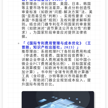
推荐理由：对比欧盟、美国、日本、韩国
等主要市场专利法差异，重点分析创造性
审查标准（如欧洲“问题-解决方案”法、美
国“显而易见性”判断）、实用性要求（如
美国“书面描述”规则）及权利要求解释原
则。结合闭门器专利在不同国家的审查案
例（如欧洲对“调节算法公开充分性”的要
求），为国家阶段审查应对提供法律依
据。
《国际专利费用管理与成本优化》（王
晋刚，知识产权出版社，2023）
推荐理由：系统梳理PCT各阶段费用构成
（申请费、检索费、国家阶段官费等），
详解企业申请人费用减免政策（如中国小
微企业PCT费用减免比例）、目标国家成
本测算模型（如欧洲专利局指定国费用叠
加计算）。书中附“全球专利费用计算器”
工具（含印度、沙特等新兴市场最新费
率），帮助闭门器企业规划成本投入，提
升国际布局性价比。