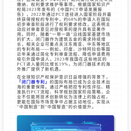
缴纳、权利要求维护等事项。根据国家知识产
权局2023年发布的《中国PCT申请发展报
告》，2022年通过PCT途径进入国家阶段并最
终获得授权的专利中，约68%的申请人在国际
初步审查阶段进行了权利要求修改，这表明主
动应对审查意见对授权率的提升具有显著作
用。同时，随着“一带一路”沿线国家基建市场
的扩大，闭门器作为建筑五金的需求持续增
长，相关企业可重点关注东南亚、中东等地区
的专利布局——例如，印度、沙特阿拉伯等国
近年来通过简化专利审查流程、降低申请费用
吸引外国申请人，2023年我国在这些地区的
PCT进入量同比增长19%，为闭门器技术的海
外推广提供了新机遇。
在全球知识产权保护意识日益增强的背景下，
闭门器专利
的国际布局已成为企业技术出
海的重要保障。通过严格把控专利性评估、精
准执行PCT流程、科学规划国家阶段策略，企
业不仅能将技术创新转化为法律上的独占权，
更能在国际市场竞争中占据主动地位，实现从
“中国制造”到“中国智造”的价值提升。