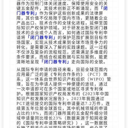
器作为控制门体关闭速度、保障使用安全的关
键五金配件，其技术创新正不断涌现，而
闭
门器专利
作为保护这些创新成果的法律屏
障，其价值不仅局限于国内市场，更随着企业
产品出口、技术合作的全球化进程，延伸至国
际知识产权保护领域。对于研发出新型闭门器
技术的企业或个人而言，如何通过国际专利申
请将
闭门器专利
的保护范围扩展到目标市
场国家，实现从技术成果到全球市场竞争力的
转化，是需要深入了解的实践课题。这一过程
不仅涉及复杂的流程规范，还需满足多维度的
条件要求，而结合权威数据与实际案例，能更
清晰地呈现
闭门器专利
走向国际的全貌。
从国际专利申请的路径来看，目前全球范围内
应用最广泛的是《专利合作条约》（PCT）体
系，这一体系由世界知识产权组织（WIPO）管
理，旨在为申请人提供一种便捷的途径，通过
一次申请即可在多个国家或地区寻求专利保
护。根据国家知识产权局发布的《2023年中国
知识产权发展状况报告》，2023年我国通过
PCT途径提交的国际专利申请量达7.2万件，连
续第五年位居全球首位，其中机械领域的申请
占比约18%，而闭门器所属的五金配件细分领
域申请量同比增长23%（数据来源于知网收录
的《国际专利申请策略研究》），这一数据既
反映了相关企业对国际市场的重视，也凸显了