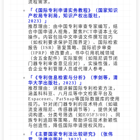
流程需求。
《国际专利申请实务教程》（国家知识
产权局专利局，知识产权出版社，
2023）
推荐理由：由中国专利审查专家编写，结
合中国申请人视角，聚焦PCT申请本土化
操作。内容包括中文申请文件撰写技巧
（如权利要求保护范围界定）、国际检索
报告（ISR）答复策略、国际初步审查
（IPRP）修改要点，书中引用机械领域
（含五金配件）实际案例（如阻尼调节闭
门器专利审查意见应对），实操性强，适
合企业专利管理人员或代理人参考。
《专利信息检索与分析》（李剑等，清
华大学出版社，2023）
推荐理由：详细讲解国际专利检索方法，
涵盖科科豆、八月瓜等中文检索平台及
Espacenet、PatSnap等国际数据库的使用
技巧。针对闭门器专利的技术特点（如磁
流变液阻尼、传感器调节等），提供关键
词构建、分类号筛选（如E05F3/00）、同
族专利追踪等策略，帮助评估技术新颖性
与创造性，降低国际申请授权风险。
《主要国家专利法比较研究》（张伟
君，法律出版社，2022）