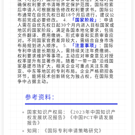
确保权利要求书清晰界定保护范围，国际检索
后申请人可根据报告修改权利要求书。国际公
布通常在自优先权日起18个月后进行，建议公
布前完成必要修改。 4.
国家阶段
：申请
人需在自优先权日起30个月内进入目标国家或
地区的国家阶段，满足各国本地化要求，包括
文件翻译、费用缴纳、形式审查和实质审查应
对。不同国家官费差异较大，需结合自身市场
布局规划进入顺序。 5.
注意事项
：国际
专利申请是长期投入，需持续关注年费缴纳、
权利要求维护等事项。主动应对审查意见对授
权率提升有显著作用。随着“一带一路”沿线国
家基建市场扩大，相关企业可重点关注东南
亚、中东等地区的专利布局。企业严格把控各
环节，能将技术创新转化为独占权，在国际竞
争中占据主动。
参考资料：
国家知识产权局：《2023年中国知识产
权发展状况报告》《中国PCT申请发展
报告》
知网：《国际专利申请策略研究》