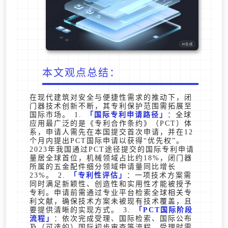
本文观点总结：
在现代建筑对安全与便捷性需求的推动下，闭
门器技术创新不断，其专利保护范围需拓展至
国际市场。 1.
国际专利申请路径
：全球
应用最广泛的是《专利合作条约》（PCT）体
系，申请人需先在本国提交首次申请，并在12
个月内提出PCT国际申请以获得“优先权”。
2023年我国通过PCT途径提交的国际专利申请
量居全球首位，机械领域占比约18%，闭门器
所属的五金配件细分领域申请量同比增长
23%。 2.
专利性评估
：一项技术方案需
同时满足新颖性、创造性和实用性才能被授予
专利。申请前需通过专业平台检索全球相关专
利文献，确保技术方案未被现有技术覆盖，且
要提供清晰的实现方式。 3.
PCT国际阶段
流程
：依次完成受理、国际检索、国际公布
及（可选的）国际初步审查等流程。受理时需