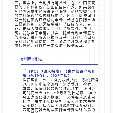
区。事实上，专利具有地域性，在一个国家获
得的专利保护仅在该国范围内有效。如果想在
其他国家或地区获得专利保护，必须按照当地
的专利法规和程序进行申请。所以，即使闭门
器专利在国内已经成功申请，若想在国际市场
上得到保护，还需要单独申请国际专利。另
外，也有人觉得国际专利申请很复杂、费用
高，就放弃了申请。其实，随着专利申请服务
的不断完善和相关政策的支持，现在申请国际
专利已经相对便捷，并且通过合理规划和选择
申请途径，可以在一定程度上降低成本。
延伸阅读
《PCT申请人指南》（世界知识产权组
织（WIPO），2023年版）
推荐理由：WIPO官方权威指南，系统解读
PCT国际申请全流程，涵盖受理、检索、
审查、国家阶段转换等核心环节，详细说
明时间节点（如12个月优先权期限、30个
月国家阶段进入期限）、文件要求及费用
标准。书中附实例解析（如权利要求书撰
写案例），适合深入理解PCT体系规则，
匹配闭门器专利从国际申请到全球布局的