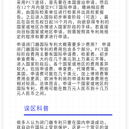
采用PCT途径，首先要在本国提出申请，然后
在12个月内提交PCT国际申请，缴纳相应费
用，由国际检索单位进行检索并出具检索报
告。之后进入国际初步审查阶段（可选），最
后在自优先权日起30个月内，向欲获得专利的
国家或地区办理进入国家阶段的手续。若直接
向目标国家或地区申请，则需按照其专利局规
定的程序和要求进行申请。
申请闭门器国际专利大概需要多少费用？ 申请
闭门器国际专利的费用包含多个部分。PCT国
际阶段费用主要有国际申请费、检索费、初步
审查费等，大约在几千美元到上万美元不等。
进入国家阶段后，各个国家或地区的费用差异
较大，包括申请费、审查费、代理费等。例如
美国，申请费可能在几千美元，加上律师费等
费用会更高；欧洲专利局的申请和审查费用也
相对较高。总体而言，申请一个国家或地区的
国际专利，费用可能在数万元人民币到十几万
元人民币之间。
误区科普
很多人认为闭门器专利只要在国内申请成功，
就自动在国际上受到保护，这是一个常见的误