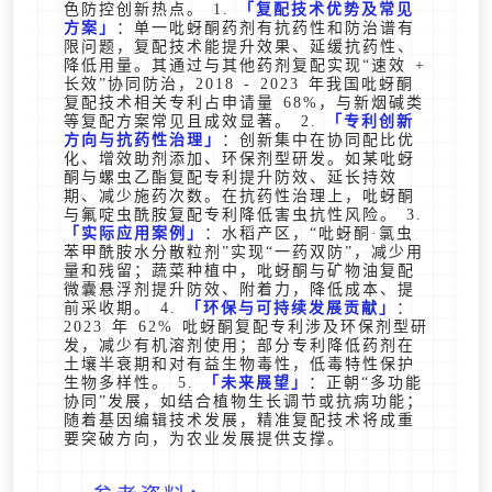
色防控创新热点。 1.
复配技术优势及常见
方案
：单一吡蚜酮药剂有抗药性和防治谱有
限问题，复配技术能提升效果、延缓抗药性、
降低用量。其通过与其他药剂复配实现“速效 +
长效”协同防治，2018 - 2023 年我国吡蚜酮
复配技术相关专利占申请量 68%，与新烟碱类
等复配方案常见且成效显著。 2.
专利创新
方向与抗药性治理
：创新集中在协同配比优
化、增效助剂添加、环保剂型研发。如某吡蚜
酮与螺虫乙酯复配专利提升防效、延长持效
期、减少施药次数。在抗药性治理上，吡蚜酮
与氟啶虫酰胺复配专利降低害虫抗性风险。 3.
实际应用案例
：水稻产区，“吡蚜酮·氯虫
苯甲酰胺水分散粒剂”实现“一药双防”，减少用
量和残留；蔬菜种植中，吡蚜酮与矿物油复配
微囊悬浮剂提升防效、附着力，降低成本、提
前采收期。 4.
环保与可持续发展贡献
：
2023 年 62% 吡蚜酮复配专利涉及环保剂型研
发，减少有机溶剂使用；部分专利降低药剂在
土壤半衰期和对有益生物毒性，低毒特性保护
生物多样性。 5.
未来展望
：正朝“多功能
协同”发展，如结合植物生长调节或抗病功能；
随着基因编辑技术发展，精准复配技术将成重
要突破方向，为农业发展提供支撑。