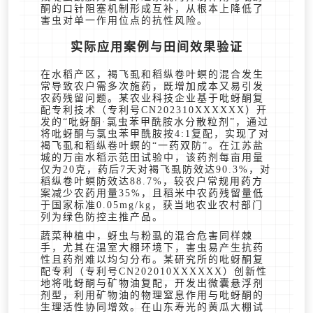
酮的口针阻塞机制形成互补，从根本上降低了
害虫对单一作用位点的抗性风险。
实际应用案例与田间效果验证
在水稻产区，褐飞虱和稻纵卷叶螟的混合发生
常导致农户需多次施药，既增加成本又易引发
农药残留问题。某农业科技企业基于吡蚜酮复
配专利技术（专利号CN202310XXXXXX）开
发的“吡蚜酮·氯虫苯甲酰胺水分散粒剂”，通过
将吡蚜酮与氯虫苯甲酰胺按4:1复配，实现了对
褐飞虱和稻纵卷叶螟的“一药双防”。在江苏盐
城的万亩水稻示范田试验中，该药剂每亩用量
仅为20克，药后7天对褐飞虱防效达90.3%，对
稻纵卷叶螟防效达88.7%，较农户常规用药方
案减少农药用量35%，且稻米中农药残留量低
于国家标准0.05mg/kg，获当地农业农村部门
列为绿色防控主推产品。
蔬菜种植中，蚜虫与粉虱的混合危害同样棘
手，尤其在温室大棚环境下，害虫易产生抗药
性且药剂难以均匀分布。某研究所的吡蚜酮复
配专利（专利号CN202010XXXXXX）创新性
地将吡蚜酮与矿物油复配，开发出微囊悬浮剂
剂型，利用矿物油的物理窒息作用与吡蚜酮的
生理活性协同增效。在山东寿光的黄瓜大棚试