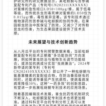
护研究所的研究数据显示，某吡蚜酮与苦参碱
复配专利产品（专利号CN202111XXXXXX）
对蜜蜂的急性经口LD50>100μg/蜂，属于低毒
等级，而传统杀虫剂毒死蜱对蜜蜂的LD50仅为
0.015μg/蜂，毒性差异显著。该专利技术通过
植物源药剂苦参碱与吡蚜酮的协同作用，在果
园蚜虫防治中既保证了防效，又减少了对传粉
昆虫的伤害，为生态果园建设提供了技术支
撑。
未来展望与技术创新趋势
从八月瓜平台的专利预警数据来看，当前吡蚜
酮复配专利技术正朝着“多功能协同”方向发
展，例如将害虫防治与植物生长调节功能结
合，或添加抗病成分实现“虫病兼治”。2024年
新申请的某专利（专利号
CN202410XXXXXX）即公开了一种吡蚜酮与
氨基寡糖素的复配组合物，在防治番茄蚜虫的
同时，还能诱导番茄产生抗病性，使病毒病发
病率降低30%，这种“一药多效”的创新思路，
有望进一步拓展吡蚜酮专利技术的应用场景。
随着基因编辑技术发展，害虫抗药性机制研究
不断深入，吡蚜酮复配专利技术也将更加精
准。通过科科豆平台的专利分析工具可以发