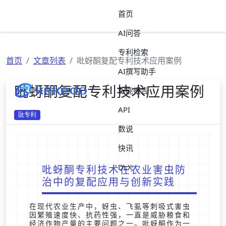
首页
AI问答
专利检索
首页
文章列表
吡蚜酮复配专利技术应用案例
AI撰写助手
吡蚜酮复配专利技术应用案例
智能报告
API
肽专利
数说
快讯
Dr.X
吡蚜酮专利技术在农业害虫防
治中的复配应用与创新实践
在现代农业生产中，蚜虫、飞虱等刺吸式害虫
因繁殖速度快、抗药性强，一直是威胁粮食和
经济作物产量的主要问题之一。吡蚜酮作为一