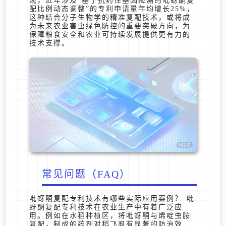
现，近年涉及“基于抗药性基因检测的吡蚜酮复
配比例动态调整”的专利申请量年均增长25%，
这种结合分子生物学的精准复配技术，或将成
为未来农业害虫绿色防控的重要突破方向，为
保障粮食安全和农业可持续发展提供更有力的
技术支撑。
常见问题（FAQ）
吡蚜酮复配专利技术有哪些实际应用案例？ 吡
蚜酮复配专利技术在农业生产中有着广泛应
用。例如在水稻种植区，将吡蚜酮与烯啶虫胺
复配，制成的药剂对稻飞虱有显著的防治效