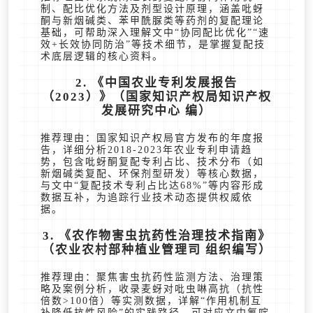
制、配比优化方法及剂型设计原理，涵盖吡蚜
酮与新烟碱类、苯甲酰脲类等药剂的复配理论
基础，可帮助深入理解文中“协同配比优化”“速
效+长效协同防治”等技术细节，是掌握复配技
术底层逻辑的核心资料。
2. 《中国农业专利发展报告
（2023）》（国家知识产权局知识产权
发展研究中心 编）
推荐理由：国家知识产权局官方发布的年度报
告，详细分析2018-2023年农业专利申请趋
势，包含吡蚜酮复配专利占比、技术分布（如
新烟碱类复配、环保剂型研发）等核心数据，
与文中“复配技术专利占比达68%”等内容形成
数据互补，为追踪行业技术动态提供权威依
据。
3. 《农作物害虫抗药性治理技术指南》
（农业农村部种植业管理司 组织编写）
推荐理由：聚焦害虫抗药性监测方法、治理策
略及案例分析，收录麦蚜对吡虫啉高抗（抗性
倍数>100倍）等实测数据，详解“作用机制互
补降低抗性风险”的实践路径，可对应文中氟啶