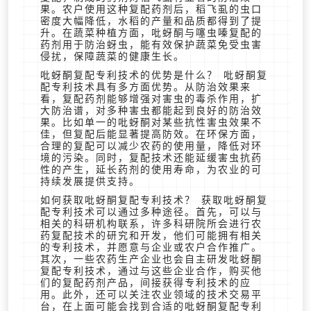
果。农户使用这种复配药剂后，稻飞虱的虫口
密度大幅降低，水稻的产量和品质都得到了提
升。在蔬菜种植方面，吡蚜酮与噻虫嗪复配的
药剂用于防治蚜虫，能有效保护蔬菜免受虫害
侵扰，保障蔬菜的健康生长。
吡蚜酮复配专利技术的优势是什么？ 吡蚜酮复
配专利技术具有多方面优势。从防治效果来
看，复配药剂能够增强对害虫的毒杀作用，扩
大防治谱，对多种害虫都能起到良好的防治效
果。比如单一的吡蚜酮对某些抗性害虫效果不
佳，但复配后能显著提高防效。在环保方面，
合理的复配可以减少农药的使用量，降低对环
境的污染。同时，复配技术还能延缓害虫抗药
性的产生，延长药剂的使用寿命，为农业的可
持续发展提供支持。
如何获取吡蚜酮复配专利技术？ 获取吡蚜酮复
配专利技术可以通过多种途径。首先，可以与
相关的科研机构联系，许多科研院所会进行农
药复配技术的研究和开发，他们可能拥有相关
的专利技术，并愿意与企业或农户合作推广。
其次，一些农药生产企业也会自主研发吡蚜酮
复配专利技术，通过与这些企业合作，购买他
们的复配药剂产品，间接获得专利技术的应
用。此外，还可以关注农业领域的技术交易平
台，在上面可能会找到合适的吡蚜酮复配专利