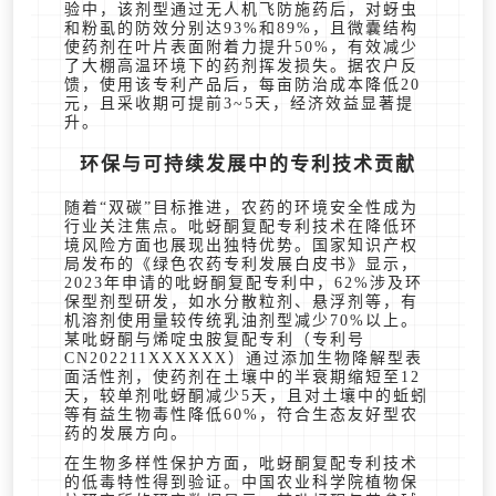
验中，该剂型通过无人机飞防施药后，对蚜虫
和粉虱的防效分别达93%和89%，且微囊结构
使药剂在叶片表面附着力提升50%，有效减少
了大棚高温环境下的药剂挥发损失。据农户反
馈，使用该专利产品后，每亩防治成本降低20
元，且采收期可提前3~5天，经济效益显著提
升。
环保与可持续发展中的专利技术贡献
随着“双碳”目标推进，农药的环境安全性成为
行业关注焦点。吡蚜酮复配专利技术在降低环
境风险方面也展现出独特优势。国家知识产权
局发布的《绿色农药专利发展白皮书》显示，
2023年申请的吡蚜酮复配专利中，62%涉及环
保型剂型研发，如水分散粒剂、悬浮剂等，有
机溶剂使用量较传统乳油剂型减少70%以上。
某吡蚜酮与烯啶虫胺复配专利（专利号
CN202211XXXXXX）通过添加生物降解型表
面活性剂，使药剂在土壤中的半衰期缩短至12
天，较单剂吡蚜酮减少5天，且对土壤中的蚯蚓
等有益生物毒性降低60%，符合生态友好型农
药的发展方向。
在生物多样性保护方面，吡蚜酮复配专利技术
的低毒特性得到验证。中国农业科学院植物保