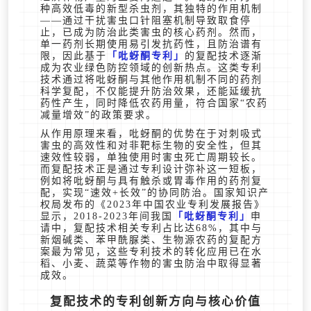
种高效低毒的新型杀虫剂，其独特的作用机制
——通过干扰害虫口针阻塞机制导致取食停
止，已成为防治此类害虫的核心药剂。然而，
单一药剂长期使用易引发抗药性，且防治谱有
限，因此基于
吡蚜酮专利
的复配技术逐渐
成为农业绿色防控领域的创新热点。这类专利
技术通过将吡蚜酮与其他作用机制不同的药剂
科学复配，不仅能提升防治效果，还能延缓抗
药性产生，同时降低农药用量，符合国家“农药
减量增效”的政策要求。
从作用原理来看，吡蚜酮的优势在于对刺吸式
害虫的高效性和对非靶标生物的安全性，但其
速效性较弱，单独使用时害虫死亡周期较长。
而复配技术正是通过专利设计弥补这一短板，
例如将吡蚜酮与具有触杀或胃毒作用的药剂复
配，实现“速效+长效”的协同防治。国家知识产
权局发布的《2023年中国农业专利发展报告》
显示，2018-2023年间我国
吡蚜酮专利
申
请中，复配技术相关专利占比达68%，其中与
新烟碱类、苯甲酰脲类、生物源农药的复配方
案最为常见，这些专利技术的转化应用已在水
稻、小麦、蔬菜等作物的害虫防治中取得显著
成效。
复配技术的专利创新方向与核心价值