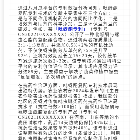
通过八月瓜平台的专利数据分析可知，吡蚜酮
复配专利技术的创新主要集中在三个方向：一
是与不同作用机制药剂的协同配比优化，二是
增效剂与助剂的科学添加，三是环保型剂型的
研发。例如，某
吡蚜酮专利
（专利号
CN202210XXXXXX）公开了一种吡蚜酮与螺
虫乙酯的复配组合物，通过将两者按质量比
3:1~1:3复配，并添加0.5%~2%的有机硅助
剂，不仅使蚜虫防效从单剂的75%提升至
92%，还将持效期延长至15~20天，较传统单
剂减少施药次数2~3次。该专利技术通过科科豆
平台的专利价值评估显示，其市场应用潜力评
分达89分，主要得益于解决了蔬菜种植中蚜虫
“反复爆发、多次施药”的痛点。
在抗药性治理方面，吡蚜酮复配专利技术展现
出独特优势。农业农村部2024年发布的《主要
农作物害虫抗药性监测报告》指出，我国部分
地区的麦蚜对传统吡虫啉类药剂抗药性已达高
抗水平（抗性倍数>100倍），而采用吡蚜酮与
氟啶虫酰胺复配的专利产品（专利号
CN202110XXXXXX）在河南、山东等地的小
麦田试验中，药后14天防效仍保持85%以上，
抗药性治理效果较单剂提升40%。该专利通过
调整两种有效成分的比例（质量比2:1），利用
氟啶虫酰胺对害虫神经系统的抑制作用与吡蚜