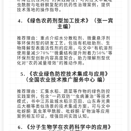
虫酰胺与吡蚜酮复配的抗药性治理案例，提供
技术落地的操作指导。
4. 《绿色农药剂型加工技术》（张一宾
主编）
推荐理由：重点介绍水分散粒剂、微囊悬浮剂
等环保剂型的研发工艺，包括有机硅助剂、生
物降解型表面活性剂的应用，与文中“有机溶剂
使用量减少70%”“微囊结构提升附着力50%”等
环保剂型创新内容高度契合，助力理解剂型优
化对“农药减量增效”的推动作用。
5. 《农业绿色防控技术集成与应用》
（全国农业技术推广服务中心 编）
推荐理由：汇集水稻、蔬菜等作物的绿色防控
实践案例，包含“一药双防”“虫病兼治”等技术
模式，书中江苏盐城水稻示范田、山东寿光黄
瓜大棚等类似场景的技术集成方案，可与文中
吡蚜酮·氯虫苯甲酰胺、吡蚜酮·矿物油等应用
案例相互印证，增强田间实践认知。
6. 《分子生物学在农药科学中的应用》