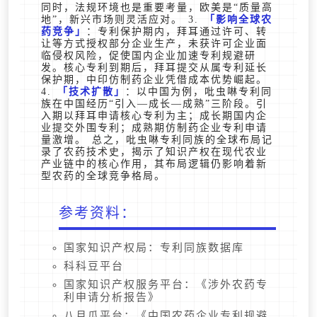
同时，法规环境也是重要考量，欧美是“质量高
地”，新兴市场则灵活应对。 3.
影响全球农
药竞争
：专利保护期内，拜耳通过许可、转
让等方式授权部分企业生产，未获许可企业面
临侵权风险，促使国内企业加速专利规避研
发。核心专利到期后，拜耳提交从属专利延长
保护期，中印仿制药企业凭借成本优势崛起。
4.
技术扩散
：以中国为例，吡虫啉专利同
族在中国经历“引入—成长—成熟”三阶段。引
入期以拜耳申请核心专利为主；成长期国内企
业提交外围专利；成熟期仿制药企业专利申请
量激增。 总之，吡虫啉专利同族的全球布局记
录了农药技术史，揭示了知识产权在现代农业
产业链中的核心作用，其布局逻辑仍影响着新
型农药的全球竞争格局。
参考资料：
国家知识产权局：专利同族数据库
科科豆平台
国家知识产权服务平台：《涉外农药专
利申请分析报告》
八月瓜平台：《中国农药企业专利规避