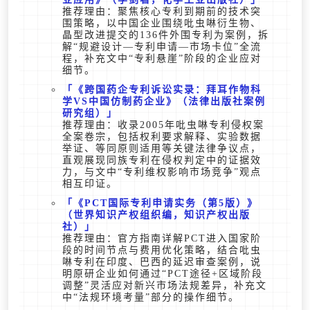
推荐理由：聚焦核心专利到期前的技术突
围策略，以中国企业围绕吡虫啉衍生物、
晶型改进提交的136件外围专利为案例，拆
解“规避设计—专利申请—市场卡位”全流
程，补充文中“专利悬崖”阶段的企业应对
细节。
《跨国药企专利诉讼实录：拜耳作物科
学VS中国仿制药企业》（法律出版社案例
研究组）
推荐理由：收录2005年吡虫啉专利侵权案
全案卷宗，包括权利要求解释、实验数据
举证、等同原则适用等关键法律争议点，
直观展现同族专利在侵权判定中的证据效
力，与文中“专利维权影响市场竞争”观点
相互印证。
《PCT国际专利申请实务（第5版）》
（世界知识产权组织编，知识产权出版
社）
推荐理由：官方指南详解PCT进入国家阶
段的时间节点与费用优化策略，结合吡虫
啉专利在印度、巴西的延迟审查案例，说
明原研企业如何通过“PCT途径+区域阶段
调整”灵活应对新兴市场法规差异，补充文
中“法规环境考量”部分的操作细节。