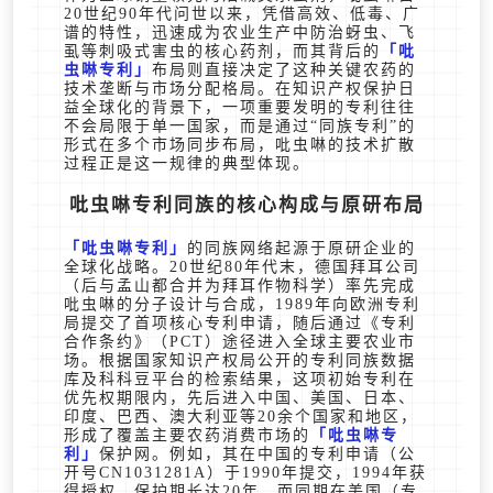
20世纪90年代问世以来，凭借高效、低毒、广
谱的特性，迅速成为农业生产中防治蚜虫、飞
虱等刺吸式害虫的核心药剂，而其背后的
吡
虫啉专利
布局则直接决定了这种关键农药的
技术垄断与市场分配格局。在知识产权保护日
益全球化的背景下，一项重要发明的专利往往
不会局限于单一国家，而是通过“同族专利”的
形式在多个市场同步布局，吡虫啉的技术扩散
过程正是这一规律的典型体现。
吡虫啉专利同族的核心构成与原研布局
吡虫啉专利
的同族网络起源于原研企业的
全球化战略。20世纪80年代末，德国拜耳公司
（后与孟山都合并为拜耳作物科学）率先完成
吡虫啉的分子设计与合成，1989年向欧洲专利
局提交了首项核心专利申请，随后通过《专利
合作条约》（PCT）途径进入全球主要农业市
场。根据国家知识产权局公开的专利同族数据
库及科科豆平台的检索结果，这项初始专利在
优先权期限内，先后进入中国、美国、日本、
印度、巴西、澳大利亚等20余个国家和地区，
形成了覆盖主要农药消费市场的
吡虫啉专
利
保护网。例如，其在中国的专利申请（公
开号CN1031281A）于1990年提交，1994年获
得授权，保护期长达20年，而同期在美国（专