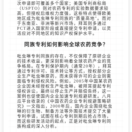
次申请即可覆盖多个国家；美国专利商标局
（USPTO）则对农药专利的实验数据要求较
高，但授权后维权力度强，这些特点使得欧美
地区成为吡虫啉专利同族的“质量高地”。而对
于东南亚、非洲等新兴市场，拜耳则多通过
PCT进入国家阶段或直接提交专利申请，以灵
活应对不同地区的知识产权保护水平。
同族专利如何影响全球农药竞争？
吡虫啉专利同族的存在，不仅保障了原研企业
的技术收益，更深刻影响着全球农药产业的竞
争格局。在专利保护期内（通常20年），拜耳
通过专利许可、技术转让等方式，授权部分企
业生产吡虫啉原药，而未获得许可的企业则需
面临专利侵权风险。例如，2005年中国某农药
企业因未经授权生产吡虫啉，被拜耳提起专利
侵权诉讼，最终以停止生产并赔偿告终，这一
案例也促使国内企业加速专利规避研发。八月
瓜平台收录的《中国农药企业专利规避策略研
究》一文指出，2000年后，国内企业围绕吡虫
啉的衍生物、制备方法等外围技术提交了大量
专利申请，试图在核心专利到期后抢占市场，
而这些研发活动的起点，正是对吡虫啉专利同
族构成的深入分析。