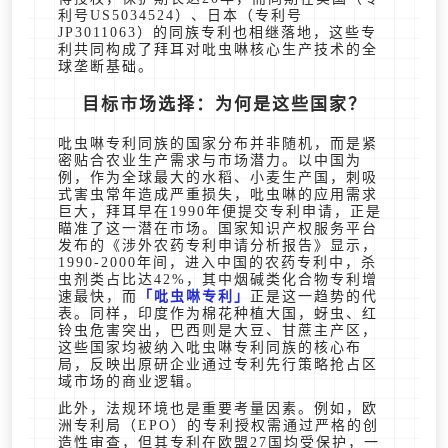
利号US5034524）、日本（专利号
JP3011063）的同族专利也相继落地，这些专
利共同构成了拜耳对吡虫啉核心生产技术的全
球垄断基础。
目标市场选择：为何是这些国家？
吡虫啉专利同族的国家分布并非随机，而是紧
密贴合农业生产需求与市场潜力。以中国为
例，作为全球最大的水稻、小麦生产国，刺吸
式害虫常年造成严重损失，吡虫啉的应用需求
巨大，拜耳早在1990年便提交专利申请，正是
瞄准了这一潜在市场。国家知识产权服务平台
发布的《涉外农药专利申请分析报告》显示，
1990-2000年间，进入中国的农药专利中，杀
虫剂类占比达42%，其中烟碱类化合物专利增
速最快，而
吡虫啉专利
正是这一趋势的代
表。同样，印度作为棉花种植大国，蚜虫、红
铃虫危害突出，巴西则是大豆、甘蔗主产区，
这些国家均被纳入吡虫啉专利同族的核心布
局，反映出原研企业通过专利先行策略抢占区
域市场的商业逻辑。
此外，法规环境也是重要考量因素。例如，欧
洲专利局（EPO）的专利授权需通过严格的创
造性审查，但其专利在欧盟27国均受保护，一