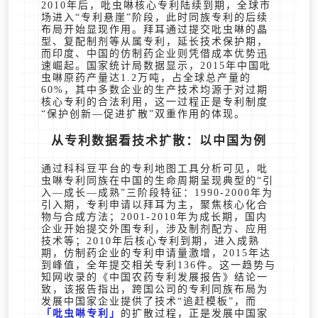
2010年后，吡虫啉核心专利陆续到期，全球市
场进入“专利悬崖”阶段，此时同族专利的后续
布局开始显现作用。拜耳通过提交吡虫啉的晶
型、复配制剂等从属专利，延长技术保护期，
而印度、中国的仿制药企业则凭借成本优势迅
速崛起。国家统计局数据显示，2015年中国吡
虫啉原药产量达1.2万吨，占全球总产量的
60%，其中多数企业的生产技术均源于对过期
核心专利的合法利用，这一过程正是专利制度
“保护创新—促进扩散”双重作用的体现。
从专利数据看技术扩散：以中国为例
通过科科豆平台的专利地图工具分析可见，吡
虫啉专利同族在中国的生命周期呈现典型的“引
入—成长—成熟”三阶段特征：1990-2000年为
引入期，专利申请以拜耳为主，聚焦核心化合
物与合成方法；2001-2010年为成长期，国内
企业开始提交外围专利，涉及制剂配方、应用
技术等；2010年后核心专利到期，进入成熟
期，仿制药企业的专利申请量激增，2015年达
到峰值，全年提交相关专利136件。这一趋势与
知网收录的《中国农药专利发展报告》结论一
致，该报告指出，跨国公司的专利同族布局为
发展中国家企业提供了技术“追赶模板”，而
吡虫啉专利
的扩散过程，正是发展中国家