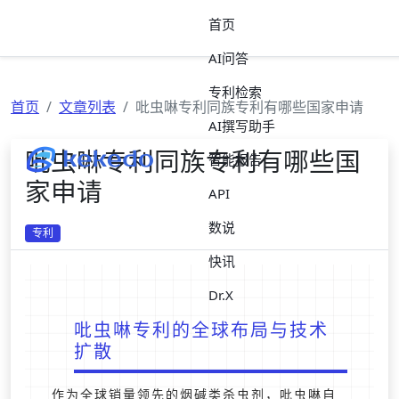
首页
AI问答
专利检索
首页
文章列表
吡虫啉专利同族专利有哪些国家申请
AI撰写助手
吡虫啉专利同族专利有哪些国
智能报告
家申请
API
数说
专利
快讯
Dr.X
吡虫啉专利的全球布局与技术
扩散
作为全球销量领先的烟碱类杀虫剂，吡虫啉自