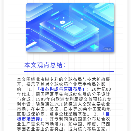
本文观点总结：
本文围绕吡虫啉专利的全球布局与技术扩散展
开，揭示了其对全球农药产业竞争格局的影
响。 1.
核心构成与原研布局
：20世纪80
年代末，德国拜耳率先完成吡虫啉的分子设计
与合成，1989年向欧洲专利局提交首项核心专
利申请，随后通过PCT途径进入全球主要农业
市场，在中国、美国、日本等20余个国家和地
区形成保护网，奠定全球垄断基础。 2.
目
标市场选择
：其专利同族的国家分布贴合农
业生产需求与市场潜力，如中国、印度、巴西
等因农业害虫危害突出，成为核心布局国家。