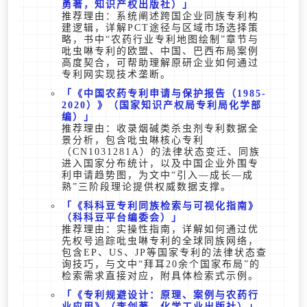
勇著，知识产权出版社）
推荐理由：系统阐述跨国企业同族专利构
建逻辑，详解PCT途径与区域市场选择策
略，书中“农药行业专利地图绘制”章节与
吡虫啉专利的欧盟、中国、巴西布局案例
高度契合，可帮助理解原研企业如何通过
专利网实现技术垄断。
《中国农药专利申请与保护报告（1985-
2020）》（国家知识产权局专利局化学部
编）
推荐理由：收录烟碱类杀虫剂专利数据全
景分析，包含吡虫啉核心专利
（CN1031281A）的法律状态变迁、同族
进入国家分布统计，以及中国企业外围专
利申请趋势图，为文中“引入—成长—成
熟”三阶段理论提供权威数据支撑。
《科科豆专利同族检索与可视化指南》
（科科豆平台编委会）
推荐理由：实操性指南，详解如何通过优
先权号追踪吡虫啉专利的全球同族网络，
包含EP、US、JP等国家专利的法律状态查
询技巧，与文中“拜耳20余个国家布局”的
检索需求直接对应，附具体检索式示例。
《专利规避设计：原理、案例与农药行
业应用》（李剑著，化学工业出版社）