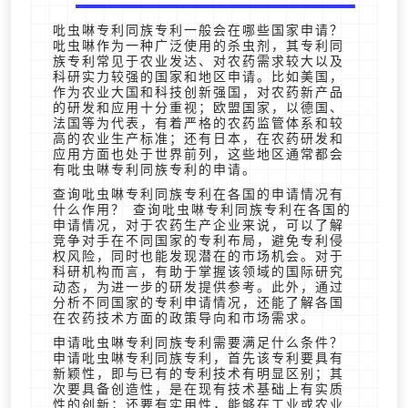
吡虫啉专利同族专利一般会在哪些国家申请？
吡虫啉作为一种广泛使用的杀虫剂，其专利同
族专利常见于农业发达、对农药需求较大以及
科研实力较强的国家和地区申请。比如美国，
作为农业大国和科技创新强国，对农药新产品
的研发和应用十分重视；欧盟国家，以德国、
法国等为代表，有着严格的农药监管体系和较
高的农业生产标准；还有日本，在农药研发和
应用方面也处于世界前列，这些地区通常都会
有吡虫啉专利同族专利的申请。
查询吡虫啉专利同族专利在各国的申请情况有
什么作用？ 查询吡虫啉专利同族专利在各国的
申请情况，对于农药生产企业来说，可以了解
竞争对手在不同国家的专利布局，避免专利侵
权风险，同时也能发现潜在的市场机会。对于
科研机构而言，有助于掌握该领域的国际研究
动态，为进一步的研发提供参考。此外，通过
分析不同国家的专利申请情况，还能了解各国
在农药技术方面的政策导向和市场需求。
申请吡虫啉专利同族专利需要满足什么条件？
申请吡虫啉专利同族专利，首先该专利要具有
新颖性，即与已有的专利技术有明显区别；其
次要具备创造性，是在现有技术基础上有实质
性的创新；还要有实用性，能够在工业或农业