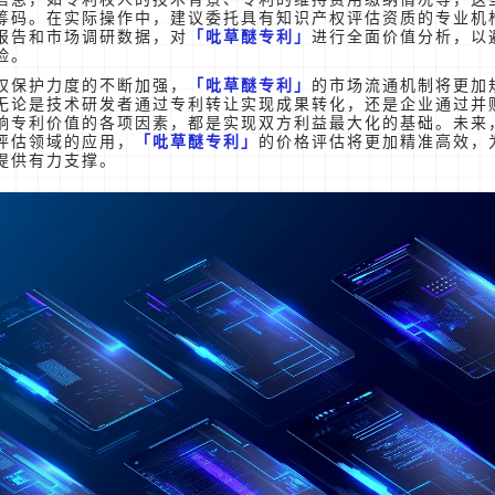
筹码。在实际操作中，建议委托具有知识产权评估资质的专业机
报告和市场调研数据，对
吡草醚专利
进行全面价值分析，以
险。
权保护力度的不断加强，
吡草醚专利
的市场流通机制将更加
无论是技术研发者通过专利转让实现成果转化，还是企业通过并
响专利价值的各项因素，都是实现双方利益最大化的基础。未来
评估领域的应用，
吡草醚专利
的价格评估将更加精准高效，
提供有力支撑。