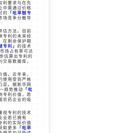
权利要求与在先
让中需通过价格
可的
吡草醚专
市场竞争分散导
评估方法。目前
映专利的未来经
在剩余保护期
醚专利
的技术
后市场占有率可达
初步估算出专利的
利交易数据库，
价值。近年来，
的使用受到严格
凸显。据新华网
这一趋势推动
吡
响专利价值，若
国农药企业的吸
重视专利的技术
企业若已拥有
专利的实际价值
获取更多
吡草
些细节均可能成