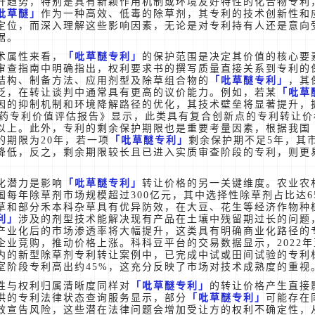
升趋势，特别是具有新颖作用机制或环境友好特性的化合物专利
吡草醚
作为一种高效、低毒的除草剂，其专利的技术创新性和
定位，而深入理解这些影响因素，无论是对专利持有人还是意向
据。
术属性来看，
吡草醚专利
的保护范围是决定其价值的核心要
审查指南中明确指出，权利要求书的撰写质量直接关系到专利的
结构、制备方法、应用剂型及除草组合物的
吡草醚专利
，其
泛，在转让谈判中通常具有更高的议价能力。例如，若某
吡草
因的抑制机制和环境降解路径的优化，其技术壁垒将显著提升，
年农药专利价值评估报告》显示，此类具有复合创新点的专利转让
%以上。此外，专利的剩余保护期限也是重要考量因素，根据我国
的期限为20年，若一项
吡草醚专利
剩余保护期不足5年，其
降低，反之，剩余期限较长且已进入实质审查阶段的专利，则更
化潜力是影响
吡草醚专利
转让价格的另一关键维度。农业农
国每年除草剂市场规模超过300亿元，其中选择性除草剂占比达6
草和部分禾本科杂草具有优异防效，在大豆、花生等经济作物种
利
涉及的剂型技术能解决现有产品在土壤中残留期过长的问题
产业化后的市场渗透率将大幅提升，这类具有明确商业化路径的
企业竞购，推动价格上涨。科科豆平台的交易数据显示，2022年至
内的新型除草剂专利转让案例中，已完成中试或田间试验的专利
室阶段专利高出约45%，这充分反映了市场对技术成熟度的重视
性与权利归属清晰度同样对
吡草醚专利
的转让价格产生直接
供的专利法律状态查询服务显示，部分
吡草醚专利
可能存在
效宣告风险，这些潜在法律问题会增加受让方的权利不确定性，