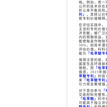
格。例如，若一
公开的技术存在
折让来平衡风险
利
，其转让价
致专利价值稀释
在评估实践中，
主流的专利价值
济贡献，被广泛
内的预期收益，
能使每亩作物除
30%，则其年
评估价值。科科
能为
吡草醚专
值得注意的是，
国家生态环境部
限制，而
吡草
报道，2023
草醚专利
的技
某
吡草醚专利
引力将显著增强
对于意向参与
交底材料完整性
吡草醚
的中
可能高于独立评
醚专利
的隐藏