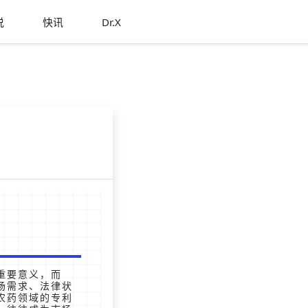
说
快讯
Dr.X
重要意义，而
场需求、法律状
农药领域的专利