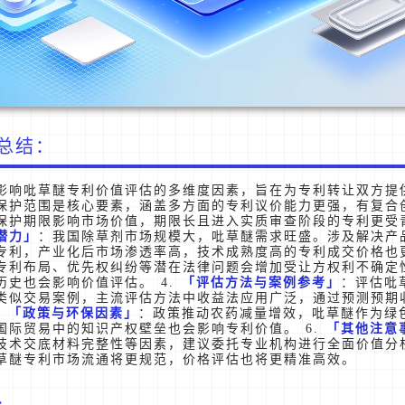
总结：
影响吡草醚专利价值评估的多维度因素，旨在为专利转让双方提供
保护范围是核心要素，涵盖多方面的专利议价能力更强，有复合
保护期限影响市场价值，期限长且进入实质审查阶段的专利更受青
潜力
：我国除草剂市场规模大，吡草醚需求旺盛。涉及解决产
专利，产业化后市场渗透率高，技术成熟度高的专利成交价格也更
专利布局、优先权纠纷等潜在法律问题会增加受让方权利不确定
历史也会影响价值评估。 4.
评估方法与案例参考
：评估吡
类似交易案例，主流评估方法中收益法应用广泛，通过预测预期
.
政策与环保因素
：政策推动农药减量增效，吡草醚作为绿
国际贸易中的知识产权壁垒也会影响专利价值。 6.
其他注意
技术交底材料完整性等因素，建议委托专业机构进行全面价值分
草醚专利市场流通将更规范，价格评估也将更精准高效。