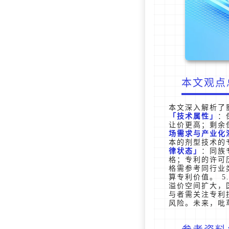
本文观点
本文深入解析了
技术属性
：
让价更高；剩余
场需求与产业化
本的剂型技术的
律状态
：同族
格；专利的许可
格需参考同行业
算专利价值。 5
溢价空间扩大，
与者需关注专利
风险。未来，吡