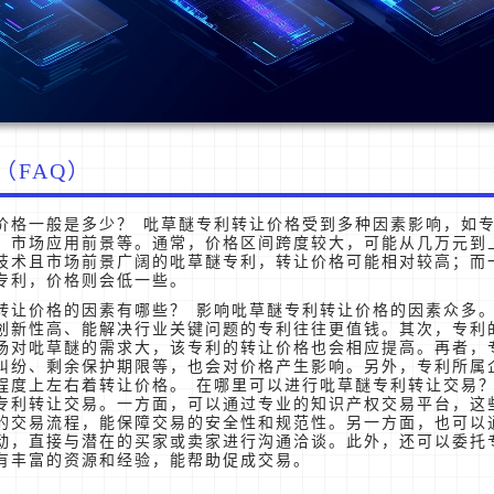
（FAQ）
价格一般是多少？ 吡草醚专利转让价格受到多种因素影响，如
、市场应用前景等。通常，价格区间跨度较大，可能从几万元到
技术且市场前景广阔的吡草醚专利，转让价格可能相对较高；而
专利，价格则会低一些。
转让价格的因素有哪些？ 影响吡草醚专利转让价格的因素众多
创新性高、能解决行业关键问题的专利往往更值钱。其次，专利
场对吡草醚的需求大，该专利的转让价格也会相应提高。再者，
纠纷、剩余保护期限等，也会对价格产生影响。另外，专利所属
程度上左右着转让价格。 在哪里可以进行吡草醚专利转让交易？
专利转让交易。一方面，可以通过专业的知识产权交易平台，这
的交易流程，能保障交易的安全性和规范性。另一方面，也可以
动，直接与潜在的买家或卖家进行沟通洽谈。此外，还可以委托
有丰富的资源和经验，能帮助促成交易。