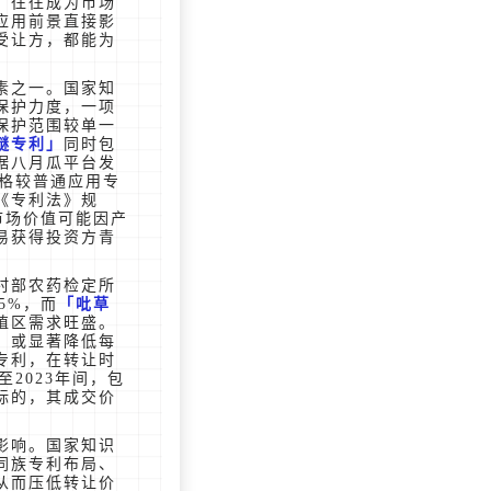
，往往成为市场
应用前景直接影
受让方，都能为
素之一。国家知
保护力度，一项
保护范围较单一
醚专利
同时包
据八月瓜平台发
价格较普通应用专
《专利法》规
市场价值可能因产
易获得投资方青
村部农药检定所
5%，而
吡草
植区需求旺盛。
，或显著降低每
专利，在转让时
2023年间，包
标的，其成交价
。
影响。国家知识
同族专利布局、
从而压低转让价