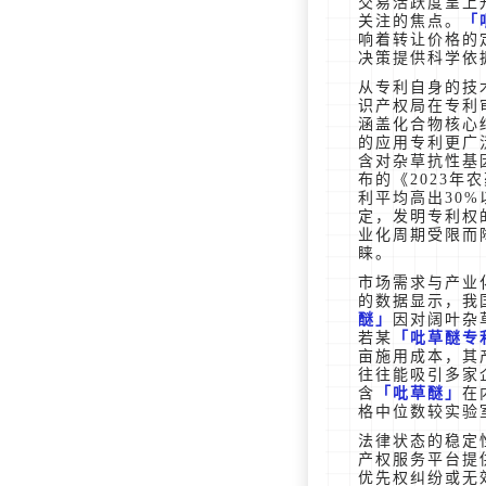
交易活跃度呈上
关注的焦点。
响着转让价格的
决策提供科学依
从专利自身的技
识产权局在专利
涵盖化合物核心
的应用专利更广
含对杂草抗性基
布的《2023
利平均高出30
定，发明专利权
业化周期受限而
睐。
市场需求与产业
的数据显示，我
醚
因对阔叶杂
若某
吡草醚专
亩施用成本，其
往往能吸引多家
含
吡草醚
在
格中位数较实验
法律状态的稳定
产权服务平台提
优先权纠纷或无