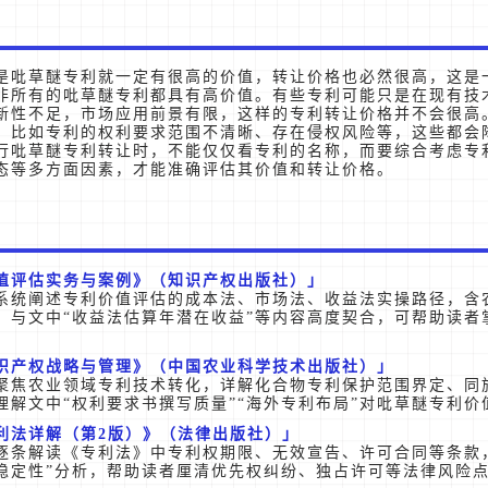
是吡草醚专利就一定有很高的价值，转让价格也必然很高，这是
非所有的吡草醚专利都具有高价值。有些专利可能只是在现有技
新性不足，市场应用前景有限，这样的专利转让价格并不会很高
，比如专利的权利要求范围不清晰、存在侵权风险等，这些都会
行吡草醚专利转让时，不能仅仅看专利的名称，而要综合考虑专
态等多方面因素，才能准确评估其价值和转让价格。
值评估实务与案例》（知识产权出版社）
系统阐述专利价值评估的成本法、市场法、收益法实操路径，含
，与文中“收益法估算年潜在收益”等内容高度契合，可帮助读者
。
识产权战略与管理》（中国农业科学技术出版社）
聚焦农业领域专利技术转化，详解化合物专利保护范围界定、同
理解文中“权利要求书撰写质量”“海外专利布局”对吡草醚专利价
利法详解（第2版）》（法律出版社）
逐条解读《专利法》中专利权期限、无效宣告、许可合同等条款
稳定性”分析，帮助读者厘清优先权纠纷、独占许可等法律风险