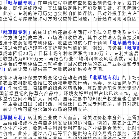
项
吡草醚专利
在申请过程中被审查员指出创造性不足，或其
重叠，即使最终授权，其法律稳定性也可能受到质疑，在实际转
。此外，专利的许可历史也会影响价值评估，已对外授予独占许
格通常会考虑原被许可方的权益补偿问题，而普通许可则可能因
。
吡草醚专利
的转让价格还需参考同行业类似交易案例及专业
评估方法包括成本法、市场法和收益法，其中收益法因能直接反
应用于农药领域专利评估。收益法的核心在于预测
吡草醚专利
并通过合理的折现率将其折算为当前价值。例如，假设某
吡草
草成本降低20元，目标市场年种植面积约1000万亩，专利实施
潜在收益约为6000万元，再结合行业平均利润率及风险系数，可
豆平台的专利评估工具就整合了国家统计局的农业产业数据和专
利
的转让双方提供基于大数据的价格参考区间。
政策环境与环保要求的变化也在动态调整
吡草醚专利
的市场
和农业农村部联合推进农药减量增效行动，高毒、高残留除草剂
醚
作为低毒、易降解的绿色农药品种，其政策适配性优势逐渐
年我国新增登记的除草剂产品中，环境友好型剂型占比已达58%，
术溢价空间不断扩大。同时，国际贸易中的知识产权壁垒也会影
在主要出口国（如巴西、阿根廷）已完成专利布局，则其对跨
，转让价格可能包含海外市场的预期收益。
吡草醚专利
转让的企业或个人而言，除关注价格本身外，还需
、后续维权成本及与自身研发管线的协同性。例如，某农药生产
间体生产技术，收购相关制剂专利可形成产业链整合优势，此时
估价格。此外，通过八月瓜等平台提供的专利交易撮合服务，可
信息，如专利权人的技术背景、专利的维持费用缴纳情况等，这