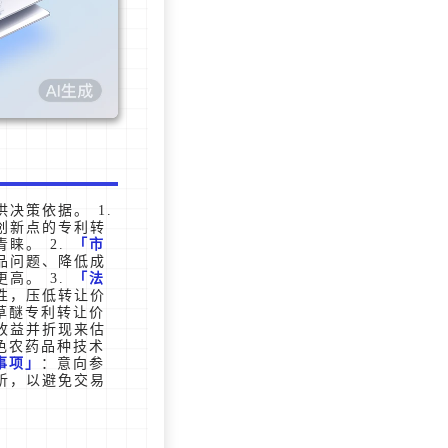
决策依据。 1.
创新点的专利转
睐。 2.
市
品问题、降低成
高。 3.
法
性，压低转让价
草醚专利转让价
收益并折现来估
色农药品种技术
事项
：意向参
析，以避免交易