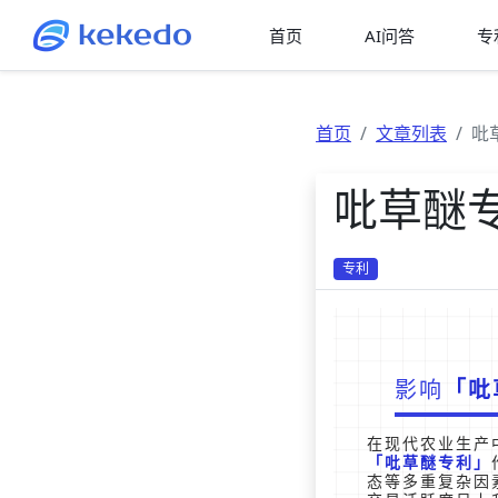
首页
AI问答
专
首页
文章列表
吡
吡草醚
专利
影响
吡
在现代农业生产
吡草醚专利
态等多重复杂因