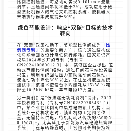
比例控制通道，每路均可实现0-10L/min流量
调节，且通道间串扰率低于2%，成功应用于微
型装配机器人的气动夹爪控制系统，使机器人
末端执行器集成度提升50%。
绿色节能设计：响应“双碳”目标的技术
转向
在“双碳”政策推动下，节能型比例阀成为
比
例阀专利
的重要创新方向，核心通过结构优
化与能量回收设计降低运行能耗。国家知识产
权局2024年公开的专利（专利号
CN202410089012.3）中，某液压企业提出“差
动式节能比例阀”结构，通过在阀芯两端设置面
积差，利用系统回油压力辅助驱动阀芯运动，
使驱动功率降低30%以上。在注塑机液压系统
测试中，该技术使设备平均能耗从15kW·h/吨
降至10.5kW·h/吨，年节电约12万度。
另一类创新是“低泄漏无功耗待机”设计。2023
年授权的专利（专利号CN202320765432.1）
中，某企业在比例阀中集成电磁锁止机构，当
系统处于待机状态时，锁止机构固定阀芯位
置，无需持续供电，待机功耗从传统的5W降至
0.1W以下，尤其适用于新能源汽车电池热管理
系统——在车辆静置时，比例阀可长期保持冷