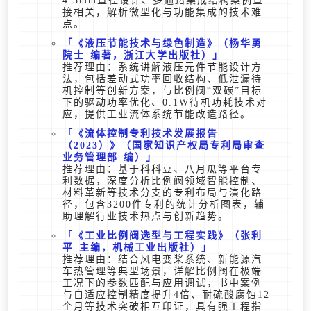
4.5mm直径设计、多通路集成结构案例直
接相关，解析微型化与功能集成的技术难
点。
《液压节能技术与绿色制造》（杨华勇
院士 编著，浙江大学出版社）
推荐理由：系统讲解液压元件节能设计方
法，包括差动式功率回收结构、低泄漏待
机控制等创新方案，与比例阀“双碳”目标
下的驱动功率优化、0.1W待机功耗技术对
应，提供工业流体系统节能改造路径。
《流体控制专利技术发展报告
（2023）》（国家知识产权局专利局审查
业务管理部 编）
推荐理由：基于科科豆、八月瓜等平台专
利数据，深度分析比例阀领域智能控制、
材料革新等技术分支的专利布局与演化路
径，包含3200件专利的统计分析图表，辅
助理解行业技术热点与创新趋势。
《工业比例阀选型与工程实践》（张利
平 主编，机械工业出版社）
推荐理由：结合风电变桨系统、新能源汽
车热管理等典型场景，详解比例阀在极端
工况下的参数匹配与应用调试，书中案例
与自适应控制精度提升4倍、耐硫酸腐蚀12
个月等技术突破相互印证，具有强工程指