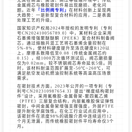
尤其在高温、腐蚀、高压等极端环境中，传统
金属阀芯与橡胶密封件易出现磨损、老化问
题。近年
比例阀专利
在材料创新上呈现两
大趋势：一是新型复合材料的应用，二是表面
处理工艺的升级。
国家知识产权局2024年授权的发明专利（专利
号CN202410056789.0）中，某材料企业采用
石墨烯增强聚醚醚酮（PEEK）复合材料制备阀
芯，通过熔融共混工艺将石墨烯含量控制在
5%-8%，使材料硬度提升至洛氏硬度R120以
上，摩擦系数降低至0.08（传统金属阀芯约
0.15），经1000万次循环测试后，阀芯磨损量
仅为0.02mm，较不锈钢阀芯寿命延长5倍。同
时，该材料耐温范围扩展至-50℃~260℃，可
满足航空发动机燃油控制系统等高温高压场景
需求。
在密封技术方面，2023年公开的一项专利（专
利号CN202310987654.3）提出“梯度结构密封
件”设计，采用氟橡胶-金属骨架-聚四氟乙烯
（PTFE）三层复合结构，内层氟橡胶保证弹性
密封，中间金属骨架增强支撑强度，外层PTFE
提升耐化学腐蚀性。在化工行业试点应用中，
该密封件在浓度98%的硫酸介质中连续运行12
个月无泄漏，而传统橡胶密封件平均寿命仅3个
月。