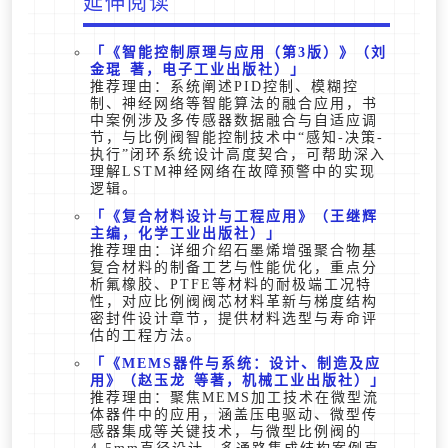
延伸阅读
《智能控制原理与应用（第3版）》（刘
金琨 著，电子工业出版社）
推荐理由：系统阐述PID控制、模糊控
制、神经网络等智能算法的融合应用，书
中案例涉及多传感器数据融合与自适应调
节，与比例阀智能控制技术中“感知-决策-
执行”闭环系统设计高度契合，可帮助深入
理解LSTM神经网络在故障预警中的实现
逻辑。
《复合材料设计与工程应用》（王继辉
主编，化学工业出版社）
推荐理由：详细介绍石墨烯增强聚合物基
复合材料的制备工艺与性能优化，重点分
析氟橡胶、PTFE等材料的耐极端工况特
性，对应比例阀阀芯材料革新与梯度结构
密封件设计章节，提供材料选型与寿命评
估的工程方法。
《MEMS器件与系统：设计、制造及应
用》（赵玉龙 等著，机械工业出版社）
推荐理由：聚焦MEMS加工技术在微型流
体器件中的应用，涵盖压电驱动、微型传
感器集成等关键技术，与微型比例阀的