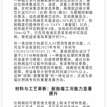
一种融合多传感器数据的自适应控制方法，通
过在阀体集成压力、温度、流量三类微型传感
器，实时采集流体状态参数，再借助边缘计算
芯片运行PID（比例-积分-微分）与模糊控制融
合算法，动态调整阀芯动作。实验数据显示，
该技术使比例阀在负载波动±30%的工况下，控
制精度仍能保持在±0.5%FS（满量程）以内，
较传统开环控制提升4倍，且响应时间缩短至
20ms以下，已在风电液压变桨系统中实现应
用，使机组发电效率提升约3%。
另一类创新方向是引入AI预测性维护功能。八
月瓜平台收录的2023年专利（专利号
CN202321876543.2）中，某高校团队设计了
基于LSTM神经网络（一种擅长处理时序数据
的深度学习模型）的故障预警模块，通过分析
比例阀运行过程中的振动、电流等特征参数，
提前500小时预测密封件磨损、线圈老化等潜在
故障，将设备非计划停机时间减少60%以上。
这种“控制+健康管理”的一体化设计，正成为高
端比例阀专利的重要发展方向。
材料与工艺革新：耐极端工况能力显著
提升
比例阀的可靠性很大程度上取决于材料性能，