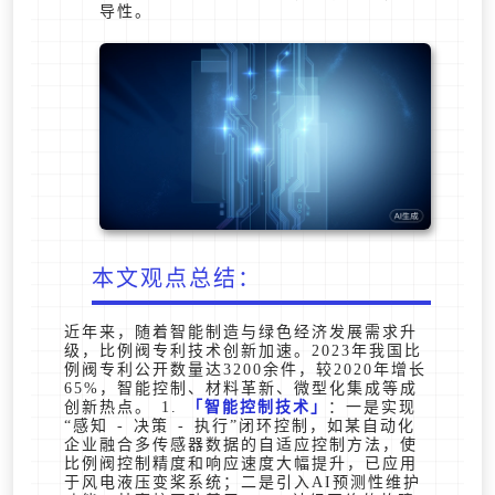
导性。
本文观点总结：
近年来，随着智能制造与绿色经济发展需求升
级，比例阀专利技术创新加速。2023年我国比
例阀专利公开数量达3200余件，较2020年增长
65%，智能控制、材料革新、微型化集成等成
创新热点。 1.
智能控制技术
：一是实现
“感知 - 决策 - 执行”闭环控制，如某自动化
企业融合多传感器数据的自适应控制方法，使
比例阀控制精度和响应速度大幅提升，已应用
于风电液压变桨系统；二是引入AI预测性维护