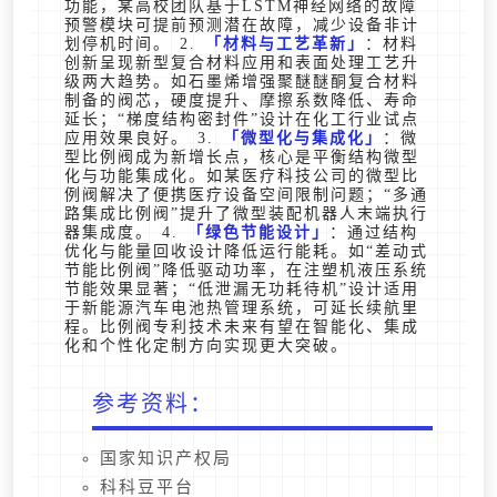
功能，某高校团队基于LSTM神经网络的故障
预警模块可提前预测潜在故障，减少设备非计
划停机时间。 2.
材料与工艺革新
：材料
创新呈现新型复合材料应用和表面处理工艺升
级两大趋势。如石墨烯增强聚醚醚酮复合材料
制备的阀芯，硬度提升、摩擦系数降低、寿命
延长；“梯度结构密封件”设计在化工行业试点
应用效果良好。 3.
微型化与集成化
：微
型比例阀成为新增长点，核心是平衡结构微型
化与功能集成化。如某医疗科技公司的微型比
例阀解决了便携医疗设备空间限制问题；“多通
路集成比例阀”提升了微型装配机器人末端执行
器集成度。 4.
绿色节能设计
：通过结构
优化与能量回收设计降低运行能耗。如“差动式
节能比例阀”降低驱动功率，在注塑机液压系统
节能效果显著；“低泄漏无功耗待机”设计适用
于新能源汽车电池热管理系统，可延长续航里
程。比例阀专利技术未来有望在智能化、集成
化和个性化定制方向实现更大突破。
参考资料：
国家知识产权局
科科豆平台