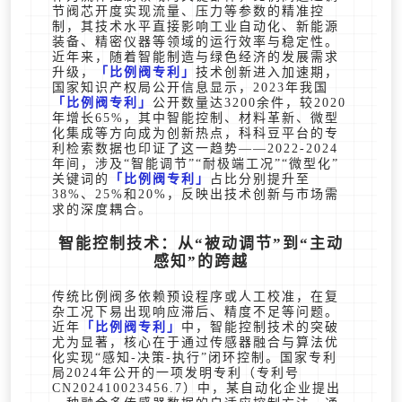
节阀芯开度实现流量、压力等参数的精准控
制，其技术水平直接影响工业自动化、新能源
装备、精密仪器等领域的运行效率与稳定性。
近年来，随着智能制造与绿色经济的发展需求
升级，
比例阀专利
技术创新进入加速期，
国家知识产权局公开信息显示，2023年我国
比例阀专利
公开数量达3200余件，较2020
年增长65%，其中智能控制、材料革新、微型
化集成等方向成为创新热点，科科豆平台的专
利检索数据也印证了这一趋势——2022-2024
年间，涉及“智能调节”“耐极端工况”“微型化”
关键词的
比例阀专利
占比分别提升至
38%、25%和20%，反映出技术创新与市场需
求的深度耦合。
智能控制技术：从“被动调节”到“主动
感知”的跨越
传统比例阀多依赖预设程序或人工校准，在复
杂工况下易出现响应滞后、精度不足等问题。
近年
比例阀专利
中，智能控制技术的突破
尤为显著，核心在于通过传感器融合与算法优
化实现“感知-决策-执行”闭环控制。国家专利
局2024年公开的一项发明专利（专利号
CN202410023456.7）中，某自动化企业提出