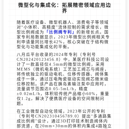
微型化与集成化：拓展精密领域应用边
界
随着医疗设备、微型机器人、消费电子等领域
对“小体积、高精度”流体控制的需求增长，微
型比例阀成为
比例阀专利
的新增长点。国
家专利局数据显示，2023年微型比例阀相关专
利申请量同比增长42%，核心突破在于结构微
型化与功能集成化的平衡。
八月瓜平台收录的2024年专利（专利号
CN202420123456.8）中，某医疗科技公司设
计了一款直径仅4.5mm的微型比例阀，采用
MEMS（微机电系统）工艺加工阀芯与阀座，
将传统独立的驱动电机、位移传感器、阀体集
成于一体，通过压电陶瓷驱动实现阀芯微米级
位移控制。该产品在胰岛素输注泵中应用时，
流量调节范围达0.05-5mL/h，精度
±0.02mL/h，体积较传统产品缩小60%，重量
仅1.2g，解决了便携医疗设备的空间限制问
题。
在工业微型自动化领域，2023年公开的专利
（专利号CN202310456789.0）提出“多通路集
成比例阀”设计，通过3D打印技术制造阀体内
部流道，在20mm×30mm的体积内集成4路独立