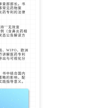
审查部部长。书
等常见药物案
炎药专利的法律
持""无效宣
案例（含鼻炎药相
状态公告解读方
、WIPO、欧洲
节讲解医药专利
导出与可视化分
。书中结合国内
策略的影响，配
实践指导意义。