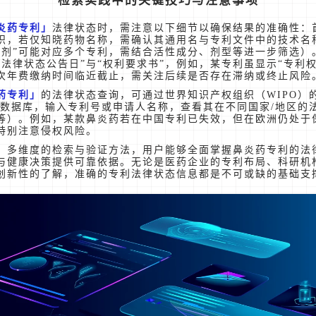
检索实践中的关键技巧与注意事项
炎药专利
法律状态时，需注意以下细节以确保结果的准确性：
识，若仅知晓药物名称，需确认其通用名与专利文件中的技术名
雾剂”可能对应多个专利，需结合活性成分、剂型等进一步筛选）
“法律状态公告日”与“权利要求书”，例如，某专利虽显示“专利
次年费缴纳时间临近截止，需关注后续是否存在滞纳或终止风险
药专利
的法律状态查询，可通过世界知识产权组织（WIPO）
OPE数据库，输入专利号或申请人名称，查看其在不同国家/地区
等）。例如，某款鼻炎药若在中国专利已失效，但在欧洲仍处于
特别注意侵权风险。
、多维度的检索与验证方法，用户能够全面掌握鼻炎药专利的法
与健康决策提供可靠依据。无论是医药企业的专利布局、科研机
创新性的了解，准确的专利法律状态信息都是不可或缺的基础支