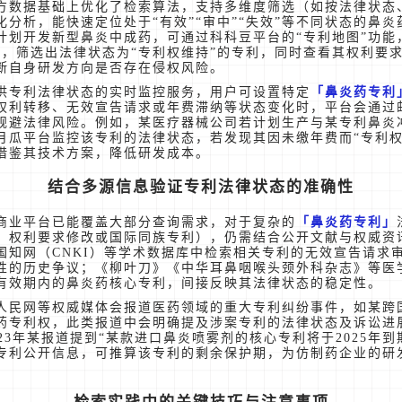
方数据基础上优化了检索算法，支持多维度筛选（如按法律状态
化分析，能快速定位处于“有效”“审中”“失效”等不同状态的鼻
计划开发新型鼻炎中成药，可通过科科豆平台的“专利地图”功能，
词，筛选出法律状态为“专利权维持”的专利，同时查看其权利要
断自身研发方向是否存在侵权风险。
供专利法律状态的实时监控服务，用户可设置特定
鼻炎药专利
权利转移、无效宣告请求或年费滞纳等状态变化时，平台会通过
规避法律风险。例如，某医疗器械公司若计划生产与某专利鼻炎
月瓜平台监控该专利的法律状态，若发现其因未缴年费而“专利权
借鉴其技术方案，降低研发成本。
结合多源信息验证专利法律状态的准确性
商业平台已能覆盖大部分查询需求，对于复杂的
鼻炎药专利
、权利要求修改或国际同族专利），仍需结合公开文献与权威资
国知网（CNKI）等学术数据库中检索相关专利的无效宣告请求
性的历史争议；《柳叶刀》《中华耳鼻咽喉头颈外科杂志》等医
有效期内的鼻炎药核心专利，间接反映其法律状态的稳定性。
人民网等权威媒体会报道医药领域的重大专利纠纷事件，如某跨
药专利权，此类报道中会明确提及涉案专利的法律状态及诉讼进
23年某报道提到“某款进口鼻炎喷雾剂的核心专利将于2025年到
专利公开信息，可推算该专利的剩余保护期，为仿制药企业的研