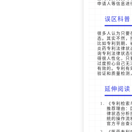
申请人等信息进
误区科普
很多人认为只要
态。其实不然，
比如专利到期、
炎药专利法律状
询专利法律状态
得很人性化，只
过度担心自己无
有效的。专利有
验证和质量检测
延伸阅读
《专利检索
推荐理由：
律状态分析
统的操作流
官方平台查
《医药专利