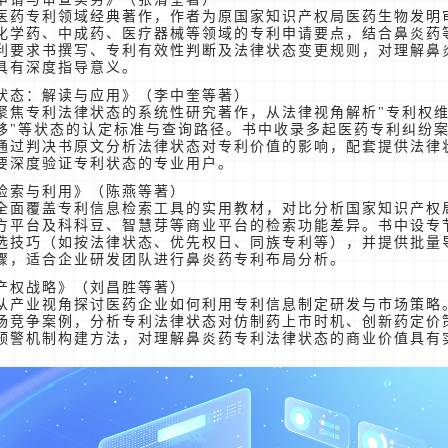
医药专利领域经典著作，作者为原国家知识产权局医药生物发明
化学药、中成药、医疗器械等领域的专利申请要点，结合鼻炎药
利要求书撰写、专利有效性判断及法律状态变更规则，对理解鼻
具有深度指导意义。
状态：解读与应用》（李中奎等著）
聚焦专利法律状态的系统性研究著作，从法律视角解析"专利权维
转移"等状态的认定标准与查询路径。书中收录多起医药专利纠纷
通过判决书原文分析法律状态对专利价值的影响，配套提供法律
要深度验证专利状态的专业用户。
检索与利用》（陈燕等著）
全面覆盖专利信息检索工具的实用教材，对比分析国家知识产权局
方平台及科科豆、智慧芽等商业平台的检索功能差异。书中设专
选技巧（如按法律状态、优先权日、同族专利等），并提供批量
骤，适合企业研发团队进行鼻炎药专利布局分析。
产权战略》（刘昌胜等著）
从产业视角探讨医药企业如何利用专利信息制定研发与市场策略
场竞争案例，分析专利法律状态对仿制药上市时机、创新药定价
预警机制构建方法，对理解鼻炎药专利法律状态的商业价值具有