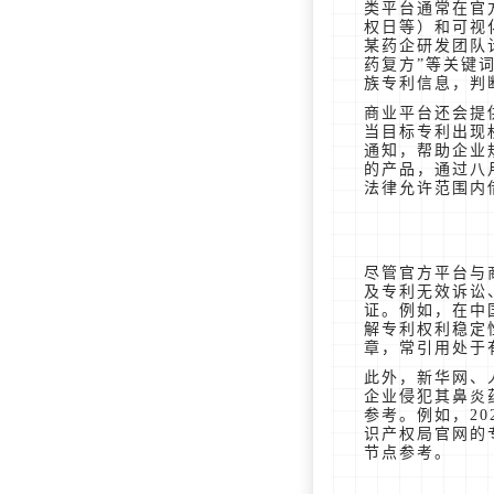
类平台通常在官
权日等）和可视
某药企研发团队
药复方”等关键
族专利信息，判
商业平台还会提
当目标专利出现
通知，帮助企业
的产品，通过八
法律允许范围内
尽管官方平台与
及专利无效诉讼
证。例如，在中
解专利权利稳定
章，常引用处于
此外，新华网、
企业侵犯其鼻炎
参考。例如，20
识产权局官网的
节点参考。