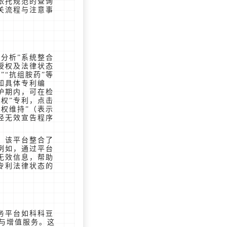
依托规范的查询
关流程与注意事
分析”系统整合
授权及法律状态
”“抗组胺药”等
知具体专利编
护期内，可在检
权”专利，点击
权维持”（表示
经无效宣告程序
，该平台整合了
例如，通过平台
无效信息，帮助
专利法律状态的
务平台如科科豆
工具与增值服务。这