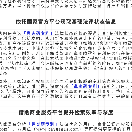
否存在权利纠纷等，具有重要的现实意义。这类信息的获取需要
索方法，以下将结合权威平台资源与实际操作场景，详细介绍相
依托国家官方平台获取基础法律状态信息
官网是查询
鼻炎药专利
法律状态的核心渠道，其“专利检索与
专利数据，包括发明、实用新型和外观设计专利的申请、审查、
息。用户在该系统中可通过关键词检索（如输入“鼻炎”“鼻用喷雾
的技术术语）、申请人名称（如知名药企名称）或专利号（若已
目标专利。例如，若想了解某款国产鼻炎喷雾的专利是否仍在保
通用名或企业名称，在检索结果中筛选“发明授权”或“实用新型授
后，“法律状态”栏目会清晰标注该专利当前所处的阶段，如“专利
专利权终止”（因未缴年费或保护期届满失效）或“专利权无效”（
状态。
局外，国家知识产权服务平台同样提供权威的专利信息查询服务
数据统计功能，适合需要深度分析
鼻炎药专利
趋势的用户。
态公告”模块，可查询到近期公告的鼻炎药专利权利变更、终止或
业动态。这些官方平台的数据更新及时且具有法律效力，是验证
借助商业服务平台提升检索效率与深度
询或复杂分析
鼻炎药专利
法律状态的用户，商业知识产权服
do.com）、八月瓜（www.bayuegua.com）等可提供更便捷的