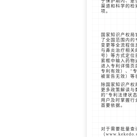
于保护期内、是
渠道和科学的检
项。
国家知识产权局
了全国范围内的
变更等全流程信
与鼻炎治疗相关
号）等方式定位
索框中输入药物
进入专利详情页
专利有效）、“
被宣告无效）等
除国家知识产权
更多政策解读与
的“专利法律状
用户及时掌握行
首要依据。
对于需要批量查
（www.keke