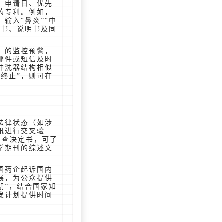
、申请日、优先
炎药专利。例如，
输入“鼻炎”“中
求书、说明书及同
的监控预警，
邮件或短信及时
冲洗器结构相似
终止”，则可在
法律状态（如涉
讯进行交叉验
审查决定书，可了
学期刊的综述文
国药企起诉国内
展，为公众提供
期”，结合国家知
发计划提供时间