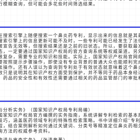
行模糊查询，但可能会多花些时间筛选结果。
在搜索引擎上随便搜索一个鼻炎药专利，显示出来的信息就是其
搜索引擎上的信息更新可能不及时，一些专利可能已经发生了法
被宣告无效等，但搜索结果还是之前的旧状态。所以，要获取最
态，一定要通过国家知识产权局的官方查询系统等权威渠道。另
很复杂，需要专业的知识和技能。实际上，国家知识产权局官网
要按照提示步骤操作，即使没有专业背景的普通大众也能顺利完
法操作。还有人误以为查询到专利处于有效状态就意味着这个鼻
效只是说明其在知识产权方面受到保护，并不等同于药品本身经
，药品的安全性和有效性还需要通过相关的药品监管部门的审批
与分析实务》（国家知识产权局专利局编）
国家知识产权局官方编撰的实务指南，系统讲解专利检索的基本
技巧，涵盖医药领域专利的特殊性检索策略。书中详细介绍"专利
程，结合案例解析如何通过关键词、分类号等精准定位鼻炎药相
询方法的权威参考资料。
申请与审查实务》（张清奎著）