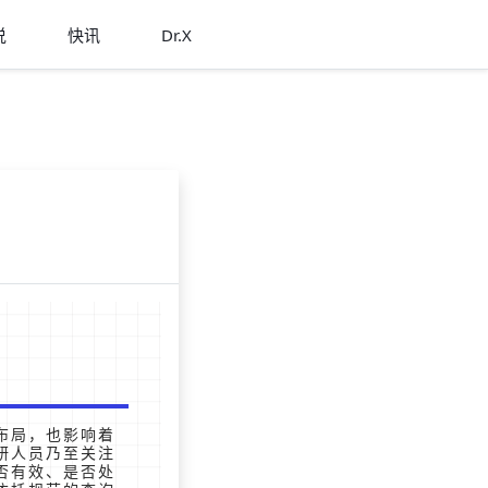
说
快讯
Dr.X
布局，也影响着
研人员乃至关注
否有效、是否处