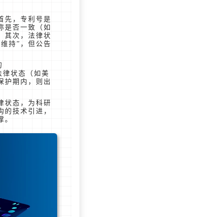
首先，专利号是
称是否一致（如
。其次，法律状
权维持”，但公告
。
的
的法律状态（如美
保护期内，则出
律状态，为科研
构的技术引进，
撑。