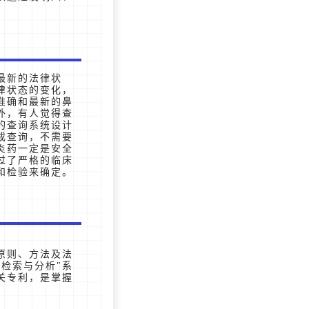
最新的法律状
律状态的变化，
准确和最新的鼻
外，有人觉得查
的查询系统设计
成查询，不需要
炎药一定是安全
过了严格的临床
和检验来确定。
原则、方法及法
检索与分析"系
关专利，是掌握