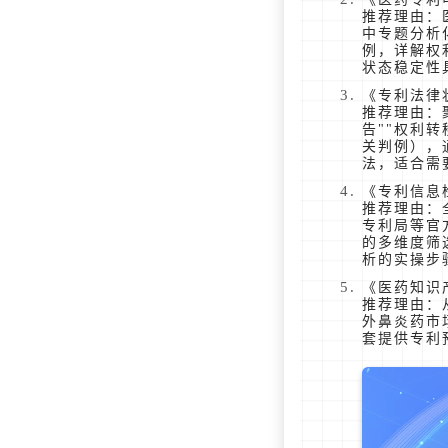
推荐理由：
中专题分析
例，详解权
状态稳定性
《专利法律
推荐理由：
告""权利
关判例），
法，适合需
《专利信息
推荐理由：
专利局等官
的多维度筛
析的实操步
《医药知识
推荐理由：
外鼻炎药市
套提供专利