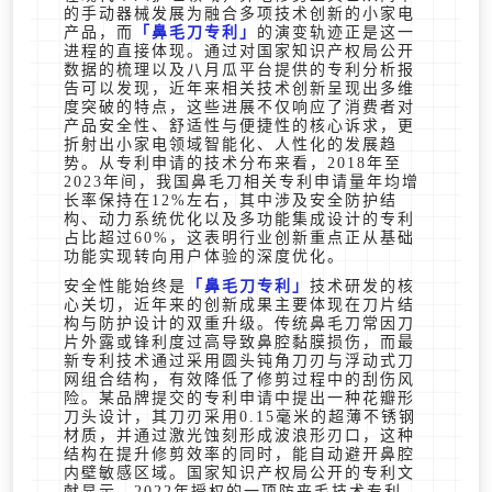
的手动器械发展为融合多项技术创新的小家电
产品，而
鼻毛刀专利
的演变轨迹正是这一
进程的直接体现。通过对国家知识产权局公开
数据的梳理以及八月瓜平台提供的专利分析报
告可以发现，近年来相关技术创新呈现出多维
度突破的特点，这些进展不仅响应了消费者对
产品安全性、舒适性与便捷性的核心诉求，更
折射出小家电领域智能化、人性化的发展趋
势。从专利申请的技术分布来看，2018年至
2023年间，我国鼻毛刀相关专利申请量年均增
长率保持在12%左右，其中涉及安全防护结
构、动力系统优化以及多功能集成设计的专利
占比超过60%，这表明行业创新重点正从基础
功能实现转向用户体验的深度优化。
安全性能始终是
鼻毛刀专利
技术研发的核
心关切，近年来的创新成果主要体现在刀片结
构与防护设计的双重升级。传统鼻毛刀常因刀
片外露或锋利度过高导致鼻腔黏膜损伤，而最
新专利技术通过采用圆头钝角刀刃与浮动式刀
网组合结构，有效降低了修剪过程中的刮伤风
险。某品牌提交的专利申请中提出一种花瓣形
刀头设计，其刀刃采用0.15毫米的超薄不锈钢
材质，并通过激光蚀刻形成波浪形刃口，这种
结构在提升修剪效率的同时，能自动避开鼻腔
内壁敏感区域。国家知识产权局公开的专利文
献显示，2022年授权的一项防夹毛技术专利，