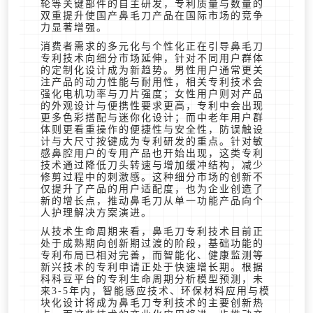
轮等关键部件的自主研发，专利质量与数量的
双重提升使国产鼻毛刀产品在国际市场的竞争
力显著增强。
消费者需求的多元化与个性化正在引导鼻毛刀
专利技术向细分市场延伸，针对不同用户群体
的定制化设计成为新趋势。男性用户通常更关
注产品的动力性能与耐用性，相关专利技术会
强化电机功率与刀片强度；女性用户则对产品
的外观设计与便携性要求更高，专利中会出现
更多色彩搭配与迷你化设计；而中老年用户群
体则更看重操作的便捷性与安全性，防误触设
计与大尺寸按键成为专利研发的重点。针对敏
感鼻腔用户的专用产品也开始出现，这类专利
技术通过降低刀头转速与增加缓冲结构，减少
修剪过程中的刺激感。这种细分市场的创新不
仅提升了产品的用户适配度，也为企业创造了
新的增长点，推动鼻毛刀从单一功能产品向个
人护理解决方案演进。
从技术生命周期来看，鼻毛刀专利技术目前正
处于成熟期向创新期过渡的阶段，基础功能的
专利布局已相对完善，而智能化、健康监测等
新兴技术的专利申请正处于快速增长期。根据
科科豆平台的专利生命周期分析模型预测，未
来3-5年内，智能感应技术、环保材料应用与模
块化设计将成为鼻毛刀专利技术的主要创新热