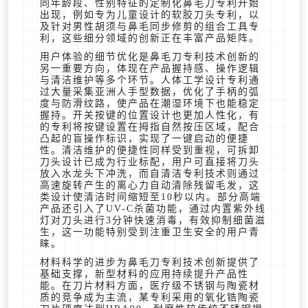
同年龄段、性别特征的定制化鼻毛刀专利开始
出现，例如专为儿童设计的软胶刀头专利，以
及针对男性胡须与鼻毛同步修剪的组合工具专
利，这些细分领域的创新正在丰富产品矩阵。
用户体验的细节优化是鼻毛刀专利技术创新的
另一重要方向，体现在产品握持感、操作逻辑
与清洁维护等多个环节。人体工学设计专利通
过大量采集亚洲人手型数据，优化了手柄的弧
度与防滑纹路，使产品在潮湿环境下也能稳定
握持。开关按键的位置设计也更加人性化，有
的专利将按键设置在拇指自然按压区域，配合
凸起的盲操作标识，实现了一键启动的便捷
性。清洁维护的便捷性同样受到重视，可拆卸
刀头设计已成为行业标配，用户可直接将刀头
放入水龙头下冲洗，而自清洁专利技术则通过
高速旋转产生的离心力自动清除残留毛发，这
类设计使清洁时间缩短至10秒以内。部分高端
产品还引入了UV-C杀菌功能，通过内置紫外线
灯对刀头进行3分钟快速消毒，有效抑制细菌滋
生，这一功能特别受到注重卫生安全的用户青
睐。
材料科学的进步为鼻毛刀专利技术创新提供了
基础支撑，新型材料的应用持续提升产品性
能。在刀片材料方面，医疗级不锈钢与陶瓷材
质的竞争成为主流，某专利采用的氧化锆陶瓷