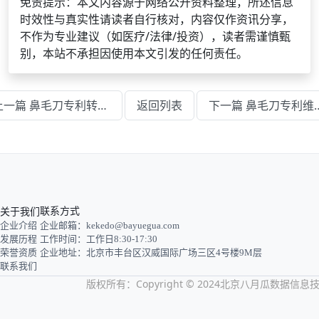
免责提示：本文内容源于网络公开资料整理，所述信息
时效性与真实性请读者自行核对，内容仅作资讯分享，
不作为专业建议（如医疗/法律/投资），读者需谨慎甄
别，本站不承担因使用本文引发的任何责任。
上一篇 鼻毛刀专利转让需要办理什么手续
返回列表
下一篇 鼻毛刀专利维
关于我们
联系方式
企业介绍
企业邮箱：kekedo@bayuegua.com
发展历程
工作时间：工作日8:30-17:30
荣誉资质
企业地址：北京市丰台区汉威国际广场三区4号楼9M层
联系我们
版权所有：Copyright © 2024北京八月瓜数据信息技术