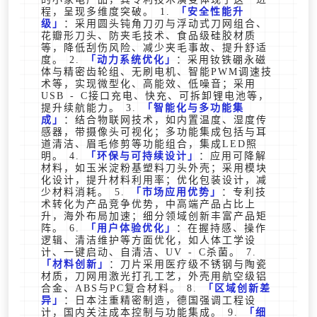
程，呈现多维度突破。 1.
安全性能升
级
：采用圆头钝角刀刃与浮动式刀网组合、
花瓣形刀头、防夹毛技术、食品级硅胶材质
等，降低刮伤风险、减少夹毛事故、提升舒适
度。 2.
动力系统优化
：采用钕铁硼永磁
体与精密齿轮组、无刷电机、智能PWM调速技
术等，实现微型化、高能效、低噪音；采用
USB - C接口充电、快充、可拆卸锂电池等，
提升续航能力。 3.
智能化与多功能集
成
：结合物联网技术，如内置温度、湿度传
感器，带摄像头可视化；多功能集成包括与耳
道清洁、眉毛修剪等功能组合，集成LED照
明。 4.
环保与可持续设计
：应用可降解
材料，如玉米淀粉基塑料刀头外壳；采用模块
化设计，提升材料利用率；优化包装设计，减
少材料消耗。 5.
市场应用优势
：专利技
术转化为产品竞争优势，中高端产品占比上
升，海外布局加速；细分领域创新丰富产品矩
阵。 6.
用户体验优化
：在握持感、操作
逻辑、清洁维护等方面优化，如人体工学设
计、一键启动、自清洁、UV - C杀菌。 7.
材料创新
：刀片采用医疗级不锈钢与陶瓷
材质，刀网用激光打孔工艺，外壳用航空级铝
合金、ABS与PC复合材料。 8.
区域创新差
异
：日本注重精密制造，德国强调工程设
计，国内关注成本控制与功能集成。 9.
细