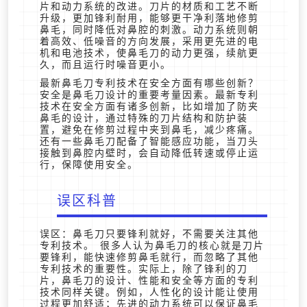
片和动力系统的改进。刀片的材质和工艺不断
升级，更加锋利耐用，能够更干净利落地修剪
鼻毛，同时降低对鼻腔的刺激。动力系统则朝
着高效、低噪音的方向发展，采用更先进的电
机和电池技术，使鼻毛刀的动力更强，续航更
久，而且运行时噪音更小。
最新鼻毛刀专利技术在安全方面有哪些创新？
安全是鼻毛刀设计的重要考量因素。最新专利
技术在安全方面有诸多创新，比如增加了防夹
鼻毛的设计，通过特殊的刀片结构和防护装
置，避免在修剪过程中夹到鼻毛，减少疼痛。
还有一些鼻毛刀配备了智能感应功能，当刀头
接触到鼻腔内壁时，会自动降低转速或停止运
行，保障使用安全。
误区科普
误区：鼻毛刀只要锋利就好，不需要关注其他
专利技术。 很多人认为鼻毛刀的核心就是刀片
要锋利，能快速修剪鼻毛就行，而忽略了其他
专利技术的重要性。实际上，除了锋利的刀
片，鼻毛刀的设计、性能和安全等方面的专利
技术同样关键。例如，人性化的设计能让使用
过程更加舒适；先进的动力系统可以保证鼻毛