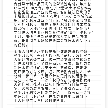
合新型专利产品开发的微型减速电机，年产能
已达到1000万台，带动了上游稀土永磁材料与
精密齿轮加工产业的发展。智能控制模块的需
求增长则促进了MCU芯片在个人护理领域的应
用，部分芯片企业专门开发了针对小家电的低
功耗控制芯片，集成度提升30%的同时成本降
低20%。这种产业链协同创新模式，使鼻毛刀
专利技术的产业化周期从传统的18个月缩短至9
个月，加快了创新成果转化为实际产品的速
度，也让消费者能够更快享受到技术进步带来
的便利。
随着人们生活水平的提高与健康意识的增强，
鼻毛刀已从可有可无的小众产品转变为日常个
人护理的必备工具，这一市场需求的变化为专
利技术创新提供了持续动力。未来，鼻毛刀专
利技术将继续朝着更安全、更舒适、更智能、
更环保的方向发展，通过不断融合新技术、新
材料、新工艺，为用户带来更好的使用体验。
在这一过程中，知识产权的保护与运用将发挥
关键作用，推动行业从价格竞争转向技术竞
争，实现高质量发展。对于消费者而言，了解
鼻毛刀专利技术的发展趋势，不仅有助于选择
更适合自己的产品，也能更清晰地认识到小小
个人护理工具背后的科技含量。