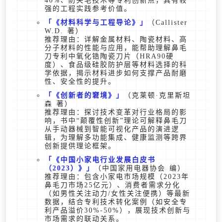
40%、防夹毛技术等专利创新点，具有较
强的工程实践参考价值。
《材料科学与工程导论》
（Callister
W.D. 著）
推荐理由：详解金属材料、陶瓷材料、高
分子材料的性能与应用，能帮助理解鼻毛
刀专利中氧化锆陶瓷刀片（HRA90硬
度）、食品级硅胶防护层等材料选择的科
学依据，揭示材料进步如何支撑产品耐磨
性、安全性的提升。
《创新者的窘境》
（克莱顿·克里斯坦
森 著）
推荐理由：探讨技术变革对行业格局的影
响，书中“颠覆性创新”理论可解释鼻毛刀
从手动器械到智能可视化产品的演进逻
辑，为理解多功能集成、健康监测等跨界
创新提供理论框架。
《中国小家电行业发展白皮书
（2023）》
（中国家用电器协会 编）
推荐理由：包含小家电市场规模（2023年
鼻毛刀市场25亿元）、消费者需求分化
（如男性关注动力/女性关注便携）等最新
数据，结合专利技术转化案例（如安全专
利产品溢价30%-50%），展现技术创新与
市场需求的联动关系。