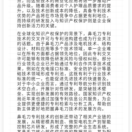
点，而这些技术的商业化应用将进一步推动产
品升级。随着消费者对个人护理品质要求的提
升，以及技术创新成本的降低，具备专利技术
优势的产品将在市场竞争中占据更有利地位，
而持续的研发投入与知识产权保护则是企业保
持创新活力的关键。
在全球化知识产权保护的背景下，鼻毛刀专利
技术的交叉许可与专利池构建也成为行业关注
的话题。由于鼻毛刀产品涉及电机技术、结构
设计、材料应用等多个技术领域，单一企业难
以在所有方面都占据领先地位，因此专利交叉
许可能够有效降低研发风险与侵权纠纷。部分
行业领先企业已开始通过专利合作共享技术成
果，例如在充电接口标准、安全防护设计等基
础技术领域形成专利池，这既有利于行业技术
标准的统一，也能促进先进技术的快速普及。
对于中小企业而言，通过专利导航分析识别技
术空白点，开展针对性研发，是突破技术壁
垒、实现创新发展的有效路径。国家知识产权
局近年来也通过加强专利信息公共服务，为企
业提供更便捷的专利检索与分析工具，帮助创
新主体更好地把握鼻毛刀技术的发展方向。
鼻毛刀专利技术的创新还带动了相关产业链的
发展，从精密模具制造、微型电机生产到智能
控制芯片研发，形成了完整的产业生态系统。
某鼻毛刀核心部件供应商的数据显示，其为配