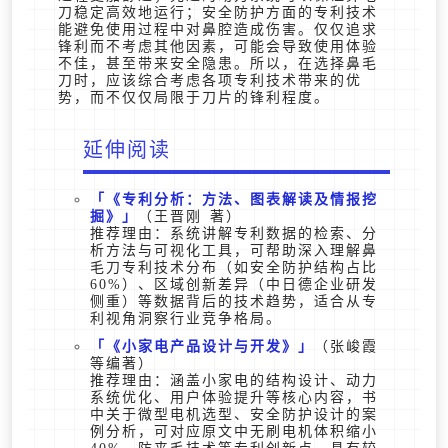
刀稳定高效地运行；安全防护方面的专利技术
能避免使用过程中对鼻腔造成伤害。仅仅追求
锋利而不考虑其他因素，可能会导致使用体验
不佳，甚至带来安全隐患。所以，在选择鼻毛
刀时，应该综合考虑各项专利技术带来的优
势，而不仅仅局限于刀片的锋利程度。
延伸阅读
《专利分析：方法、图表解读及情报挖
掘》
（王晋刚 著）
推荐理由：系统讲解专利数据的检索、分
析方法与可视化工具，可帮助深入理解鼻
毛刀专利技术分布（如安全防护结构占比
60%）、区域创新差异（中日德企业研发
侧重）等数据背后的技术趋势，适合从专
利视角洞察行业竞争格局。
《小家电产品设计与开发》
（张峻霞
等编著）
推荐理由：涵盖小家电的结构设计、动力
系统优化、用户体验提升等核心内容，书
中关于微型电机选型、安全防护设计的案
例分析，可对应原文中无刷电机体积缩小