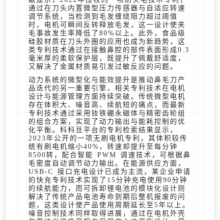
通过在刀头内置微型压力传感器与自适应转速
调节系统，当检测到毛发缠绕阻力超过阈值
时，电机可瞬间反转释放毛发，这一设计使夹
毛事故发生率降低了80%以上。此外，食品级
硅胶材质在刀头外圈的应用也成为新趋势，这
类专利技术通过在接触鼻腔的部件表面形成0.3
毫米厚的柔软保护层，既提升了佩戴舒适度，
又解决了金属材质易引发过敏反应的问题。
动力系统的微型化与能效提升是推动鼻毛刀产
品迭代的另一重要引擎，相关专利技术在电机
设计与能源管理方面持续突破。传统微型电机
存在体积大、噪音高、续航短的痛点，而最新
专利技术通过采用钕铁硼永磁体与精密齿轮组
的组合方案，实现了动力输出与能耗控制的优
化平衡。科科豆平台的专利检索结果显示，
2023年公开的一项无刷电机专利，其体积较传
统有刷电机缩小40%，转速却提升至每分钟
8500转，配合智能 PWM 调速技术，可根据鼻
毛密度自动调节动力输出。在能源供应方面，
USB-C 接口充电设计已成为主流，某企业申请
的快充专利技术实现了15分钟充电使用90分钟
的续航能力，而可拆卸锂电池的模块化设计则
解决了传统产品电池寿命到期后整机报废的问
题，这类设计使产品使用周期延长至5年以上。
噪音控制技术同样取得进展，通过在电机外壳