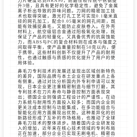
刀片硬度达到HRA90，耐磨性较传统不锈钢提
升3倍，且具有更好的化学稳定性，避免了金属
离子析出导致的异味问题。刀网的精密加工技
术也取得突破，激光打孔工艺可实现0.1毫米直
径的网孔加工，配合0.05毫米的网孔间距，既
能有效捕捉鼻毛，又能防止皮肤卷入。在外壳
材料上，航空级铝合金通过阳极氧化处理，既
保证了产品的轻量化，又具备优秀的抗腐蚀能
力，而ABS与PC的复合材料则在成本与强度之
间取得平衡，使产品重量控制在50克以内，便
于携带。这些材料创新不仅提升了产品的耐用
性，也通过触感与质感的优化提升了用户的使
用体验。
鼻毛刀专利技术的发展还呈现出区域创新特色
的差异，国际品牌与本土企业在研发重点上各
有侧重。通过对比分析国内外专利申请可以发
现，日本企业更注重精密制造与细节打磨，其
专利技术在刀片寿命与静音控制方面表现突
出；德国企业则强调工程设计的严谨性，在动
力系统与耐用性方面投入较多；而国内企业则
更关注成本控制与功能集成，在多功能组合与
智能化应用方面展现出优势。这种差异化的创
新路径形成了互补的市场格局，也推动了全球
鼻毛刀技术的整体进步。随着国内企业研发投
入的增加，近年来在核心技术领域的专利布局
正在加速，部分企业已实现无刷电机、精密齿