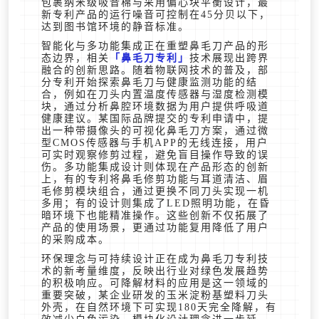
包裹纳米级吸音棉与采用偏心块平衡设计，最
新专利产品的运行噪音可控制在45分贝以下，
达到图书馆环境的静音标准。
智能化与多功能集成正在重塑鼻毛刀产品的形
态边界，相关
鼻毛刀专利
技术展现出跨界
融合的创新思路。随着物联网技术的普及，部
分专利开始探索鼻毛刀与健康监测功能的结
合，例如在刀头内置温度传感器与湿度检测模
块，通过分析鼻腔环境数据为用户提供呼吸道
健康建议。某国际品牌提交的专利申请中，提
出一种带摄像头的可视化鼻毛刀方案，通过微
型CMOS传感器与手机APP的无线连接，用户
可实时观察修剪过程，避免盲目操作导致的误
伤。多功能集成设计则体现在产品形态的创新
上，有的专利将鼻毛修剪功能与耳道清洁、眉
毛修剪模块组合，通过更换不同刀头实现一机
多用；有的设计则集成了LED照明功能，在昏
暗环境下也能精准操作。这些创新不仅拓展了
产品的使用场景，更通过功能复用降低了用户
的采购成本。
环保理念与可持续设计正在成为鼻毛刀专利技
术的新考量维度，反映出行业对绿色发展趋势
的积极响应。可降解材料的应用是这一领域的
重要突破，某企业研发的玉米淀粉基塑料刀头
外壳，在自然环境下可实现180天完全降解，有