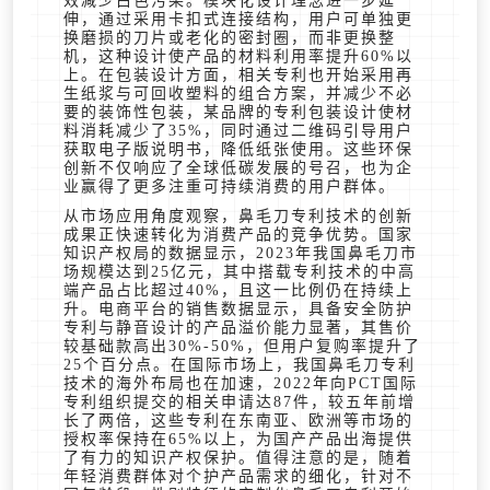
效减少白色污染。模块化设计理念进一步延
伸，通过采用卡扣式连接结构，用户可单独更
换磨损的刀片或老化的密封圈，而非更换整
机，这种设计使产品的材料利用率提升60%以
上。在包装设计方面，相关专利也开始采用再
生纸浆与可回收塑料的组合方案，并减少不必
要的装饰性包装，某品牌的专利包装设计使材
料消耗减少了35%，同时通过二维码引导用户
获取电子版说明书，降低纸张使用。这些环保
创新不仅响应了全球低碳发展的号召，也为企
业赢得了更多注重可持续消费的用户群体。
从市场应用角度观察，鼻毛刀专利技术的创新
成果正快速转化为消费产品的竞争优势。国家
知识产权局的数据显示，2023年我国鼻毛刀市
场规模达到25亿元，其中搭载专利技术的中高
端产品占比超过40%，且这一比例仍在持续上
升。电商平台的销售数据显示，具备安全防护
专利与静音设计的产品溢价能力显著，其售价
较基础款高出30%-50%，但用户复购率提升了
25个百分点。在国际市场上，我国鼻毛刀专利
技术的海外布局也在加速，2022年向PCT国际
专利组织提交的相关申请达87件，较五年前增
长了两倍，这些专利在东南亚、欧洲等市场的
授权率保持在65%以上，为国产产品出海提供
了有力的知识产权保护。值得注意的是，随着
年轻消费群体对个护产品需求的细化，针对不