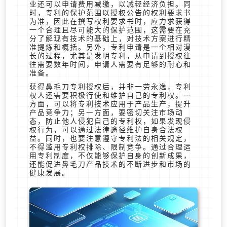
业还可以申请费用减缴，以减轻经济负担。同
时，专利的保护范围以授权公告的权利要求书
为准，因此在撰写权利要求书时，应力求获得
一个合理且尽可能大的保护范围，这需要在充
分了解现有技术的基础上，对技术方案进行精
准提炼和概括。另外，专利申请是一个相对漫
长的过程，尤其是发明专利，从申请到授权往
往需要数年时间，申请人需要有足够的耐心和
准备。
获得鼻毛刀专利授权后，并非一劳永逸，专利
权人还需要积极行使和维护自己的专利权。一
方面，可以将专利技术应用于产品生产，提升
产品竞争力；另一方面，要密切关注市场动
态，防止他人侵犯自己的专利权，如果发现侵
权行为，可以通过法律途径维护自身合法权
益。同时，也要注意遵守专利法的相关规定，
不得滥用专利权排除、限制竞争。通过合理运
用专利制度，不仅能够保护自身的创新成果，
还能促进鼻毛刀产品技术的不断进步和市场的
健康发展。