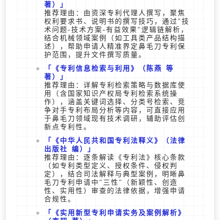
著）
推荐理由：由资深专利代理人撰写，聚焦
权利要求书、说明书的撰写技巧，通过"技
术问题-技术方案-有益效果"逻辑链解析，
结合机械领域案例（如工具类产品结构描
述），帮助申请人精准界定鼻毛刀专利保
护范围，提升文件撰写质量。
《专利信息检索与利用》（陈燕 等
著）
推荐理由：详解专利检索策略与数据库使
用（含国家知识产权局专利检索系统操
作），涵盖关键词选择、分类号检索、竞
争对手专利布局分析等内容，可直接应用
于鼻毛刀领域现有技术调研，辅助评估创
新点专利性。
《中华人民共和国专利法释义》（法律
出版社 编）
推荐理由：逐条解读《专利法》核心条款
（如专利类型定义、授权条件、侵权判
定），结合司法解释与典型案例，明晰鼻
毛刀专利申请中"三性"（新颖性、创造
性、实用性）审查的法律依据，增强申请
合规性。
《实用新型专利申请实务及案例解析》