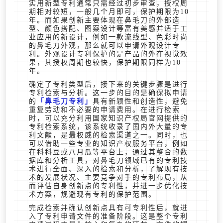
实用新型专利通常只需经过初步审查，授权周
期相对较短，一般几个月即可，保护期限为10
年。而如果创新主要体现在鼻毛刀的外部造
型、颜色搭配、图案设计等富有美感并适于工
业应用的新设计，例如一款流线型、色彩时尚
的鼻毛刀外观，那么就可以申请外观设计专
利。外观设计专利保护的是产品的外在视觉效
果，其授权周期也较快，保护期限同样为10
年。
确定了专利类型后，接下来的关键步骤是进行
专利检索与分析。这一步的目的是确保拟申请
的
鼻毛刀专利
具有新颖性和创造性，避免
重复劳动和不必要的申请费用。在进行检索
时，可以充分利用国家知识产权局官网提供的
专利检索系统，该系统收录了国内外大量的专
利文献，是最权威的检索渠道之一。同时，也
可以借助一些专业的知识产权服务平台，例如
在科科豆或八月瓜等平台上，通过其整合的数
据库和分析工具，对鼻毛刀领域已有的专利技
术进行全面、深入的检索和分析，了解现有技
术的发展状况、主要竞争对手的专利布局，从
而评估自身创新点的专利性，并进一步优化技
术方案，规避现有专利的保护范围。
完成检索并确认创新点具有可专利性后，就进
入了专利申请文件的准备阶段。这是整个专利