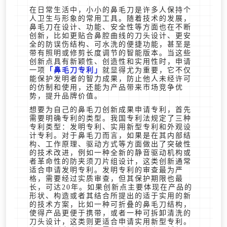
在日常生活中，小小的鼻毛刀是许多人保持个
人卫生与形象的常用工具。随着技术的发展，
鼻毛刀在设计、功能、安全性等方面也在不断
创新，比如更贴合鼻腔曲线的刀头设计、更安
全的防误伤结构、可水洗的便捷功能，甚至是
带有照明或修剪长度调节的智能版本。当这些
创新点具有新颖性、创造性和实用性时，申请
一项
鼻毛刀专利
就显得尤为重要，它不仅
能保护发明者的智力成果，防止他人未经许可
的仿制和使用，还能为产品带来市场竞争优
势，提升品牌价值。
想要为自己的鼻毛刀创新成果申请专利，首先
需要明确专利的类型。我国专利法规定了三种
专利类型：发明专利、实用新型专利和外观设
计专利。对于鼻毛刀而言，如果是在其内部结
构、工作原理、驱动方式等方面做出了突破性
的技术改进，例如一种全新的静音驱动机构或
者革命性的防夹须刀片组设计，这类创新通常
适合申请发明专利。发明专利的审查最为严
格，需要经过实质审查，但其保护期限也最
长，可达20年。如果创新点主要体现在产品的
形状、构造或者其结合所提出的适于实用的新
的技术方案，比如一种可折叠的鼻毛刀结构，
使得产品更便于携带，或者一种可拆卸清洗的
刀头设计，这类则更适合申请实用新型专利。