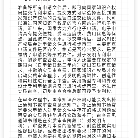
准备好所有申请文件后，即可向国家知识产权
局提交专利申请。提交方式可以选择直接到国
家知识产权局的受理窗口递交纸质文件，也可
以通过国家知识产权局的官方网站进行电子申
请。近年来，国家大力推行电子申请，电子申
请具有提交便捷、受理速度快、费用优惠等优
点，因此被广泛采用。提交申请后，国家知识
产权局会对申请文件进行初步审查，主要审查
申请文件是否齐全、格式是否符合要求、是否
缴纳了申请费等形式要件。对于发明专利申
请，初步审查合格后，申请人还需要在规定的
期限内（自申请日起三年内）提出实质审查请
求，并缴纳实质审查费，国家知识产权局才会
启动实质审查程序，对发明的新颖性、创造性
和实用性进行全面审查。实用新型专利和外观
设计专利申请则通常只进行初步审查，不进行
实质审查，初步审查合格后即可授予专利权。
在审查过程中，国家知识产权局可能会发出补
正通知书或审查意见通知书。补正通知书通常
是要求申请人对申请文件中存在的格式问题或
明显的实质性缺陷进行修改和补正；审查意见
通知书则是在实质审查阶段（针对发明专
利），审查员对申请的新颖性、创造性或实用
性提出质疑，或者指出权利要求书存在的问
题。申请人需要在规定的期限内对这些通知书