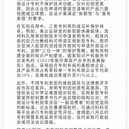
观设计专利不保护技术功能，仅针对视觉美
感，因此企业在申请时需提交清晰的产品六面
视图或立体图，且设计需满足“新颖性”与“富有
美感”的要求。
在实际应用中，三类专利常形成互补保护体
系。例如，某企业研发的新型膨体鼻假体，其
材料孔隙率控制技术可申请发明专利，假体内
部的应力分散结构可申请实用新型专利，而符
合亚洲人脸型的流线型外观则可申请外观设计
专利。这种“三位一体”的保护策略，能有效构
建全面的知识产权壁垒。国家知识产权服务平
台发布的《2023年医疗美容产业专利发展报
告》指出，采用组合专利布局的鼻假体企业，
其产品市场占有率较单一专利布局企业平均高
出30%，且维权成功率提升至85%以上。
此外，不同专利类型的维权路径与法律救济手
段也存在差异。发明专利因创造性高度高，在
侵权诉讼中举证难度相对较低；实用新型专利
需提供权利要求书与产品实物的结构比对；外
观设计专利则常涉及“一般消费者”的视觉混同
判断标准。企业在遭遇侵权时，可通过科科豆
等平台进行专利稳定性评估，或借助八月瓜的
专利预警系统监测市场动态，及时采取行政投
诉或司法诉讼措施。