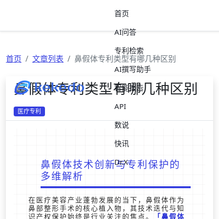
首页
AI问答
专利检索
首页
文章列表
鼻假体专利类型有哪几种区别
AI撰写助手
鼻假体专利类型有哪几种区别
智能报告
API
医疗专利
数说
快讯
Dr.X
鼻假体技术创新与专利保护的
多维解析
在医疗美容产业蓬勃发展的当下，鼻假体作为
鼻部整形手术的核心植入物，其技术迭代与知
识产权保护始终是行业关注的焦点。
鼻假体