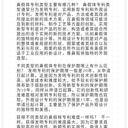
鼻假体专利类型主要有哪几种？ 鼻假体专利类
型通常分为发明专利、实用新型专利和外观设
计专利。发明专利是对产品、方法或者其改进
所提出的新的技术方案，在鼻假体领域可能涉
及到新的材料、制作工艺等方面的创新。实用
新型专利是对产品的形状、构造或者其结合所
提出的适于实用的新的技术方案，比如鼻假体
的独特结构设计等。外观设计专利则是对产品
的整体或者局部的形状、图案或者其结合以及
色彩与形状、图案的结合所作出的富有美感并
适于工业应用的新设计，像鼻假体独特的外观
造型。
不同类型的鼻假体专利在保护期限上有什么区
别？ 发明专利的保护期限一般是20年，从申请
日起计算。这是因为发明专利的技术创新性较
高，研发成本和难度较大，给予较长的保护期
限有助于鼓励创新。实用新型专利的保护期限
为10年，同样从申请日起算。它的创新性和研
发难度相对发明专利较低，所以保护期限也较
短。外观设计专利的保护期限是15年，也是自
申请日起计算，主要是为了保护产品外观设计
的独特性和美感。
获得不同类型的鼻假体专利难度一样吗？ 不一
样。获得发明专利的难度最大，因为它要求具
备较高的创造性、新颖性和实用性。申请人需