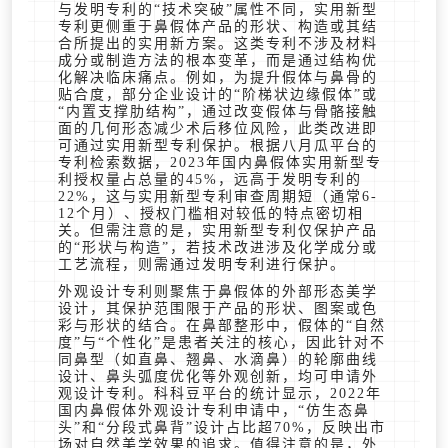
与发明专利的“技术突破”属性不同，实用新型
专利更侧重于鼻假体产品的形状、构造或其结
合所提出的实用新方案。这类专利不涉及材料
成分或制造方法的根本变革，而是通过结构优
化解决临床痛点。例如，为提升假体与鼻骨的
贴合度，部分企业设计的“阶梯状边缘假体”或
“内置支撑肋结构”，通过改变假体与骨骼接触
面的几何形态减少术后移位风险，此类改进即
可通过实用新型专利保护。根据八月瓜平台的
专利检索数据，2023年国内鼻假体实用新型专
利授权量占总量的45%，远高于发明专利的
22%，这与实用新型专利审查周期短（通常6-
12个月）、授权门槛相对较低的特点密切相
关。但需注意的是，实用新型专利仅保护产品
的“形状与构造”，若技术改进涉及化学成分或
工艺流程，则需通过发明专利进行保护。
外观设计专利则聚焦于鼻假体的外部形态美学
设计，其保护范围限于产品的形状、图案或色
彩与形状的结合。在鼻部整形中，假体的“自然
度”与“个性化”是患者关注的核心，因此针对不
同鼻型（如直鼻、翘鼻、水滴鼻）的轮廓曲线
设计、鼻头弧度优化等外观创新，均可申请外
观设计专利。科科豆平台的统计显示，2022年
国内鼻假体外观设计专利申请中，“仿生态鼻
头”和“分段式鼻背”设计占比超70%，反映出市
场对自然美学效果的追求。值得注意的是，外