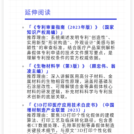
延伸阅读
《专利审查指南（2023年版）》（国家
知识产权局编）
推荐理由：系统阐述发明专利"创造性"、
实用新型"形状构造"、外观设计"美感与新
颖性"的审查标准，结合医疗产品案例解析
鼻假体专利申请的技术文件撰写要点，是
理解专利授权条件的官方权威依据。
《生物材料学（第3版）》（顾忠伟、翁
凌主编）
推荐理由：深入讲解医用高分子材料、金
属材料的生物相容性原理，涵盖羟基磷灰
石涂层改性、可降解镁合金等鼻假体核心
材料的研发逻辑，补充材料科学与专利技
术创新的底层关联。
《3D打印医疗应用技术白皮书》（中国
增材制造产业联盟 2023）
推荐理由：聚焦3D打印个性化假体的建模
算法、打印工艺及临床转化路径，包含患
者CT数据处理、孔隙率控制等鼻假体制造
关键技术细节，与原文"3D打印个性化假