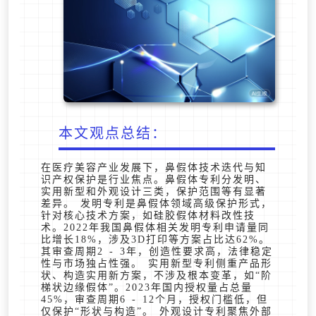
本文观点总结：
在医疗美容产业发展下，鼻假体技术迭代与知
识产权保护是行业焦点。鼻假体专利分发明、
实用新型和外观设计三类，保护范围等有显著
差异。 发明专利是鼻假体领域高级保护形式，
针对核心技术方案，如硅胶假体材料改性技
术。2022年我国鼻假体相关发明专利申请量同
比增长18%，涉及3D打印等方案占比达62%。
其审查周期2 - 3年，创造性要求高，法律稳定
性与市场独占性强。 实用新型专利侧重产品形
状、构造实用新方案，不涉及根本变革，如“阶
梯状边缘假体”。2023年国内授权量占总量
45%，审查周期6 - 12个月，授权门槛低，但
仅保护“形状与构造”。 外观设计专利聚焦外部