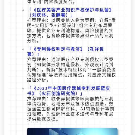
体专利"内容高度契合。
《医疗美容产业知识产权保护与运营》
（刘庆林、张鹏著）
推荐理由：以医美植入物为案例，详解"发
明+实用新型+外观设计"组合专利布局策
略，提供企业专利池构建、风险预警的实
操方法，包含膨体假体等典型产品的专利
分析。
《专利侵权判定与救济》（孔祥俊
著）
推荐理由：通过医疗产品专利侵权典型案
例（如假体形状构造侵权、外观设计混淆
判断），拆解"技术特征比对""一般消费者
认知标准"等法律适用难点，对应原文维权
路径分析。
《2023年中国医疗器械专利发展蓝皮
书》（火石创造研究院）
推荐理由：收录鼻假体等医美器械的专利
申请趋势、地域分布及技术热点图谱，数
据涵盖生物可降解材料、AI辅助设计等前
沿领域，为理解行业技术迭代与专利布局
提供数据支撑。