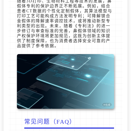
随着3D打印、生物材料工程等技术的发展，鼻
假体专利的保护边界正不断拓展。例如，结合
患者CT数据的个性化定制假体，其算法模型与
打印工艺可能构成方法发明专利；可降解镁合
金假体的降解速率调控技术，或将推动新型专
利类型的出现。未来，随着《专利法》的进一
步修订与审查标准的完善，鼻假体领域的知识
产权保护环境将更加规范，这既为创新主体提
供了制度保障，也为消费者选择安全可靠的产
品提供了参考依据。
常见问题（FAQ）