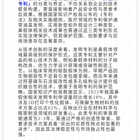
专利
的分类与界定，不仅关系到企业的技术
壁垒构建，更直接影响着产品安全性与患者术
后效果。根据国家知识产权局公布的《专利
法》及相关实施细则，医疗领域的专利保护通
常涵盖发明、实用新型和外观设计三种类型，
鼻假体相关技术成果也需通过这三类专利形式
实现法律保护，但其保护范围、创新要求与应
用场景存在显著差异。
从技术创新的深度来看，发明专利是鼻假体领
域最高级别的保护形式。这类专利主要针对产
品的核心技术方案，例如鼻假体材料的分子结
构改良、仿生力学设计原理或突破性制造工
艺。以临床常用的硅胶假体为例，早期产品因
生物相容性不足易引发包膜挛缩，而近年来通
过羟基磷灰石涂层改性或多孔结构设计提升组
织融合性的技术，便属于发明专利的保护范
畴。国家知识产权局数据显示，2022年我国鼻
假体相关发明专利申请量同比增长18%，其中
涉及3D打印个性化假体、可降解生物材料的技
术方案占比达62%，反映出行业在材料科学与
精密制造领域的研发重心。此类专利的审查周
期通常为2-3年，需通过严格的创造性审查，即
要求技术方案具备“突出的实质性特点和显著的
进步”，因此其法律稳定性与市场独占性也最
强。