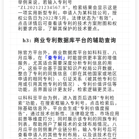
举例来说，若输入专利号
“ZL202121234567.8”，检索结果会显示这是
一项实用新型专利，申请人为某科技公司，授
权公告日为2022年5月，法律状态为“有效”，
点击详情后可查看该专利的技术方案附图和权
利要求内容，了解其保护的技术要点。
h3: 商业专利数据库平台的辅助查询
除官方平台外，商业数据库平台如科科豆、八
月瓜等，在
查专利
时能提供更丰富的增值
服务，尤其适合需要深度分析专利信息的用
户。这些平台基于国家知识产权局公开数据，
整合了专利的同族信息（即在其他国家或地区
申请的相同专利）、引证关系（被其他专利引
用或引用其他专利的情况）、专利价值评估等
功能，且界面设计更友好，检索逻辑更灵活。
以科科豆平台为例，进入首页后选择“专利检
索”功能，在搜索框输入专利号，点击检索后，
除基础信息外，平台会生成“专利价值度报
告”，通过技术创新性、法律稳定性、市场应用
前景等维度打分；同时展示该专利的同族专利
列表，帮助用户了解技术的全球布局情况。八
月瓜平台则侧重产业链分析，输入专利号后可
查看申请人的其他专利布局，以及该技术在行