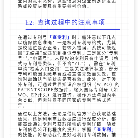
业内的竞争态势，这些信息对企业制定研发策
略或投资决策具有重要参考价值。
h2: 查询过程中的注意事项
在通过专利号
查专利
时，需注意以下几点
以确保信息准确：一是核对专利号格式，尤其
是校验位是否正确，若输入错误，系统可能返
回“无结果”或匹配到相似专利；二是区分“专利
号”与“申请号”，未授权的专利只有申请号（格
式与专利号类似，但不含“ZL”），需在“专利
申请”检索入口查询；三是关注法律状态，部分
专利可能因未缴年费或被宣告无效而失效，查
询时需确认当前状态是否有效。此外，对于涉
外专利，可通过世界知识产权组织（WIPO）的
PATENTSCOPE数据库，输入国际专利号（如
WO、EP开头）进行查询，操作方法与国内平
台类似，但需注意不同国家的专利号格式差
异。
通过以上方法，无论是借助官方平台获取基础
信息，还是利用商业数据库进行深度分析，都
能高效通过专利号获取所需的专利详情。随着
专利信息公开化程度的提升，掌握
查专利
的技能，将帮助我们更好地利用专利数据，推