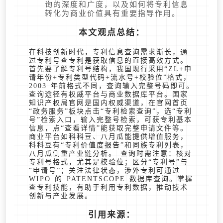
询的深度和广度，以及如何将专利信息
转化为商业价值具有重要指导作用。
本文观点总结：
在科技创新时代，专利信息查询需求渐长，通
过专利号查专利是获取信息的直接高效方式。
首先要了解专利号结构，我国现行采用“ZL+申
请年份+专利类型代码+流水号+校验位”格式，
2003 年前格式不同，查询输入完整号码即可。
查询途径有权威平台与商业数据库平台。国家
知识产权局官网是国内权威渠道，在官网首页
“政务服务”板块点击“专利检索查询”，选“专利
号”检索入口，输入完整号检索，可获专利基本
信息，点“查看详情”能获取完整申请文件等。
商业平台如科科豆、八月瓜能提供增值服务，
科科豆有“专利价值度报告”和同族专利列表，
八月瓜侧重产业链分析。 查询时需注意：核对
专利号格式，尤其是校验位；区分“专利号”与
“申请号”；关注法律状态，涉外专利可通过
WIPO 的 PATENTSCOPE 数据库查询。掌握
查专利技能，有助于利用专利数据，推动技术
创新与产业发展。
引用来源：