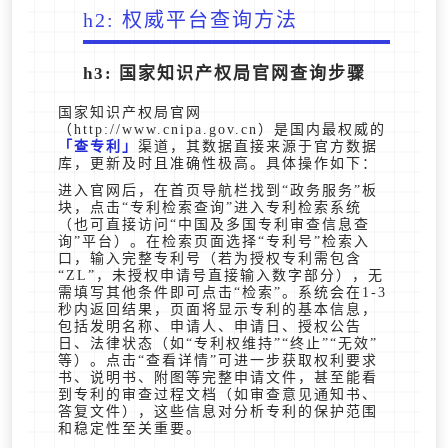
h2: 权威平台查询方法
h3: 国家知识产权局官网查询步骤
国家知识产权局官网
（http://www.cnipa.gov.cn）是国内最权威的
查专利
渠道，其数据直接来源于官方数据
库，更新及时且准确性极高。具体操作如下：
进入官网后，在首页导航栏找到“政务服务”板
块，点击“专利检索查询”进入专利检索系统
（也可直接访问“中国及多国专利审查信息查
询”平台）。在检索页面选择“专利号”检索入
口，输入完整专利号（若为授权专利需包含
“ZL”，未授权申请号直接输入数字部分），无
需填写其他条件即可点击“检索”。系统会在1-3
秒内返回结果，页面将显示专利的基本信息，
包括发明名称、申请人、申请日、授权公告
日、法律状态（如“专利权维持”“终止”“无效”
等）。点击“查看详情”可进一步获取权利要求
书、说明书、附图等完整申请文件，甚至能看
到专利的审查过程文档（如审查意见通知书、
答复文件），这些信息对分析专利的保护范围
和稳定性至关重要。