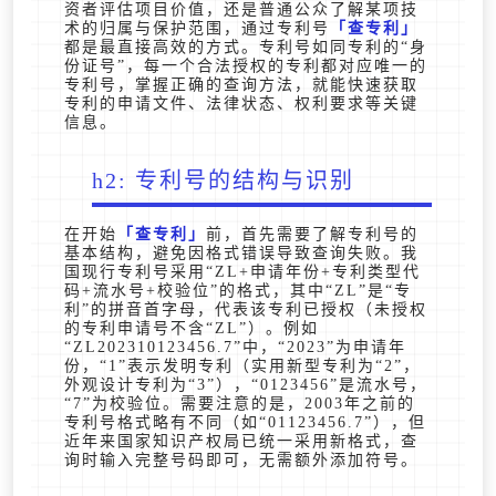
资者评估项目价值，还是普通公众了解某项技
术的归属与保护范围，通过专利号
查专利
都是最直接高效的方式。专利号如同专利的“身
份证号”，每一个合法授权的专利都对应唯一的
专利号，掌握正确的查询方法，就能快速获取
专利的申请文件、法律状态、权利要求等关键
信息。
h2: 专利号的结构与识别
在开始
查专利
前，首先需要了解专利号的
基本结构，避免因格式错误导致查询失败。我
国现行专利号采用“ZL+申请年份+专利类型代
码+流水号+校验位”的格式，其中“ZL”是“专
利”的拼音首字母，代表该专利已授权（未授权
的专利申请号不含“ZL”）。例如
“ZL202310123456.7”中，“2023”为申请年
份，“1”表示发明专利（实用新型专利为“2”，
外观设计专利为“3”），“0123456”是流水号，
“7”为校验位。需要注意的是，2003年之前的
专利号格式略有不同（如“01123456.7”），但
近年来国家知识产权局已统一采用新格式，查
询时输入完整号码即可，无需额外添加符号。